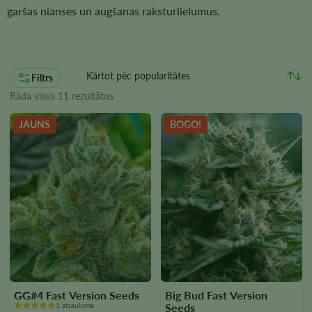
garšas nianses un augšanas raksturlielumus.
Filtrs
Rāda visus 11 rezultātus
JAUNS
BOGO!
GG#4 Fast Version Seeds
Big Bud Fast Version
1 atsauksme
Seeds