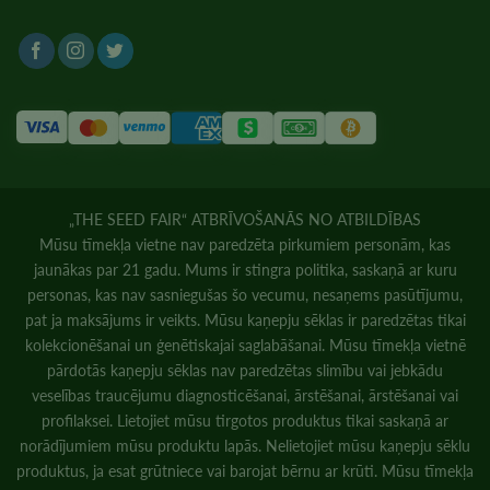
„THE SEED FAIR“ ATBRĪVOŠANĀS NO ATBILDĪBAS
Mūsu tīmekļa vietne nav paredzēta pirkumiem personām, kas
jaunākas par 21 gadu. Mums ir stingra politika, saskaņā ar kuru
personas, kas nav sasniegušas šo vecumu, nesaņems pasūtījumu,
pat ja maksājums ir veikts. Mūsu kaņepju sēklas ir paredzētas tikai
kolekcionēšanai un ģenētiskajai saglabāšanai. Mūsu tīmekļa vietnē
pārdotās kaņepju sēklas nav paredzētas slimību vai jebkādu
veselības traucējumu diagnosticēšanai, ārstēšanai, ārstēšanai vai
profilaksei. Lietojiet mūsu tirgotos produktus tikai saskaņā ar
norādījumiem mūsu produktu lapās. Nelietojiet mūsu kaņepju sēklu
produktus, ja esat grūtniece vai barojat bērnu ar krūti. Mūsu tīmekļa