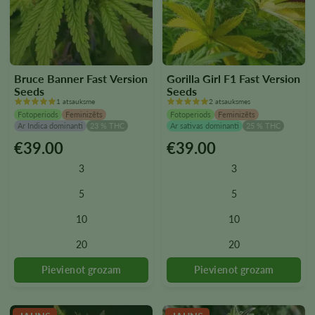
Bruce Banner Fast Version
Gorilla Girl F1 Fast Version
Seeds
Seeds
1 atsauksme
2 atsauksmes
Fotoperiods
Feminizēts
Fotoperiods
Feminizēts
Ar Indica dominanti
23 % THC
Ar sativas dominanti
25 % THC
€
39.00
€
39.00
Šim
Šim
produktam
produktam
3
3
ir
ir
vairāki
vairāki
5
5
varianti.
varianti.
10
10
Variantus
Variantus
var
var
20
20
izvēlēties
izvēlēties
produkta
produkta
lapā
lapā