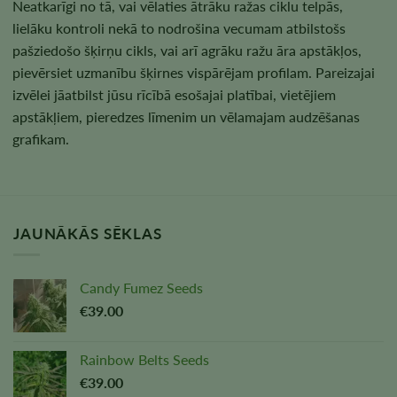
Neatkarīgi no tā, vai vēlaties ātrāku ražas ciklu telpās,
lielāku kontroli nekā to nodrošina vecumam atbilstošs
pašziedošo šķirņu cikls, vai arī agrāku ražu āra apstākļos,
pievērsiet uzmanību šķirnes vispārējam profilam. Pareizajai
izvēlei jāatbilst jūsu rīcībā esošajai platībai, vietējiem
apstākļiem, pieredzes līmenim un vēlamajam audzēšanas
grafikam.
JAUNĀKĀS SĒKLAS
Candy Fumez Seeds
€
39.00
Rainbow Belts Seeds
€
39.00