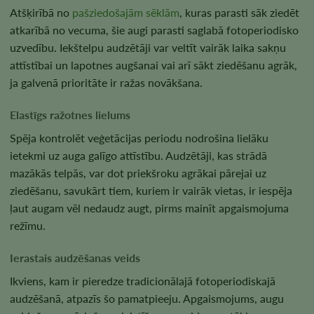
Atšķirībā no
pašziedošajām sēklām
, kuras parasti sāk ziedēt
atkarībā no vecuma, šie augi parasti saglabā fotoperiodisko
uzvedību. Iekštelpu audzētāji var veltīt vairāk laika sakņu
attīstībai un lapotnes augšanai vai arī sākt ziedēšanu agrāk,
ja galvenā prioritāte ir ražas novākšana.
Elastīgs ražotnes lielums
Spēja kontrolēt veģetācijas periodu nodrošina lielāku
ietekmi uz auga galīgo attīstību. Audzētāji, kas strādā
mazākās telpās, var dot priekšroku agrākai pārejai uz
ziedēšanu, savukārt tiem, kuriem ir vairāk vietas, ir iespēja
ļaut augam vēl nedaudz augt, pirms mainīt apgaismojuma
režīmu.
Ierastais audzēšanas veids
Ikviens, kam ir pieredze tradicionālajā fotoperiodiskajā
audzēšanā, atpazīs šo pamatpieeju. Apgaismojums, augu