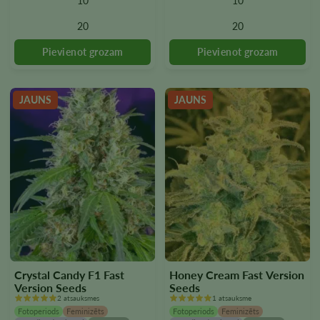
10
10
Variantus
Variantus
var
var
20
20
izvēlēties
izvēlēties
produkta
produkta
lapā
lapā
JAUNS
JAUNS
Crystal Candy F1 Fast
Honey Cream Fast Version
Version Seeds
Seeds
2 atsauksmes
1 atsauksme
Fotoperiods
Feminizēts
Fotoperiods
Feminizēts