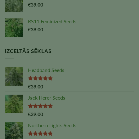
€
39.00
RS11 Feminized Seeds
€
39.00
IZCELTĀS SĒKLAS
Headband Seeds
Vērtējums:
€
39.00
5,00
no 5
Jack Herer Seeds
Vērtējums:
€
39.00
4,88
no 5
Northern Lights Seeds