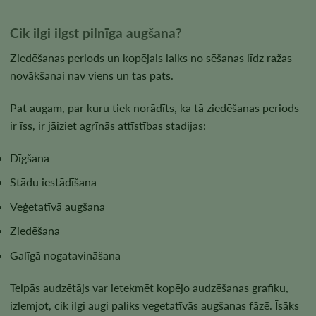
Cik ilgi ilgst pilnīga augšana?
Ziedēšanas periods un kopējais laiks no sēšanas līdz ražas
novākšanai nav viens un tas pats.
Pat augam, par kuru tiek norādīts, ka tā ziedēšanas periods
ir īss, ir jāiziet agrīnās attīstības stadijas:
Dīgšana
Stādu iestādīšana
Veģetatīvā augšana
Ziedēšana
Galīgā nogatavināšana
Telpās audzētājs var ietekmēt kopējo audzēšanas grafiku,
izlemjot, cik ilgi augi paliks veģetatīvās augšanas fāzē. Īsāks