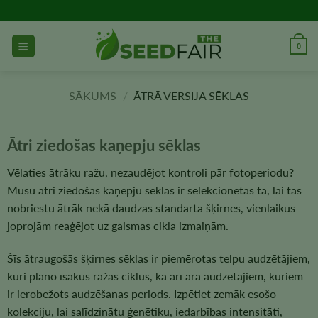
Pāriet
uz
saturu
0
SĀKUMS
/
ĀTRĀ VERSIJA SĒKLAS
Ātri ziedošas kaņepju sēklas
Vēlaties ātrāku ražu, nezaudējot kontroli pār fotoperiodu?
Mūsu ātri ziedošās kaņepju sēklas ir selekcionētas tā, lai tās
nobriestu ātrāk nekā daudzas standarta šķirnes, vienlaikus
joprojām reaģējot uz gaismas cikla izmaiņām.
Šīs ātraugošās šķirnes sēklas ir piemērotas telpu audzētājiem,
kuri plāno īsākus ražas ciklus, kā arī āra audzētājiem, kuriem
ir ierobežots audzēšanas periods. Izpētiet zemāk esošo
kolekciju, lai salīdzinātu ģenētiku, iedarbības intensitāti,