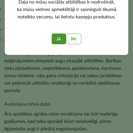
Daļa no mūsu sociālās atbildības ir nodrošināt,
Telšu skaits ir ierobežots
ka mūsu vietnes apmeklētāji ir sasnieguši likumā
noteikto vecumu, lai lietotu kaņepju produktus.
Pakāpeniska ražas novākšanas plānošana
Vairāku audzēšanas ciklu pārvaldība
Jā
Nē
Ziedēšanas zonas aizņemšanas laika samazināšana
Stabiliem apstākļiem joprojām ir lielāka nozīme nekā
mēģinājumiem piespiest augu straujāk attīstīties. Barības
vielu pārpalikums, nepietiekama apūdeņošana, karstuma
stresa ietekme, vāja gaisa cirkulācija vai sakņu problēmas
var palēnināt attīstību neatkarīgi no norādītā ziedēšanas
perioda.
Audzēšana brīvā dabā
Āra apstākļos agrāka ražas novākšana var būt noderīga
gadījumos, kad laika apstākļi kļūst nelabvēlīgi, pirms
ilgziedošie augi ir pilnībā nogatavojušies.