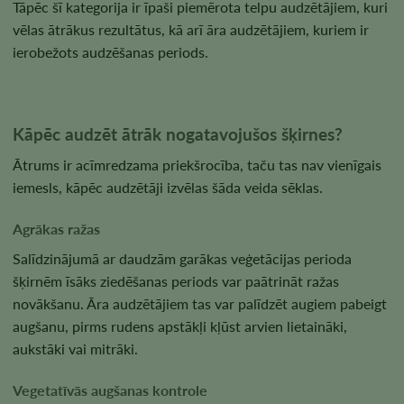
Tāpēc šī kategorija ir īpaši piemērota telpu audzētājiem, kuri
vēlas ātrākus rezultātus, kā arī āra audzētājiem, kuriem ir
ierobežots audzēšanas periods.
Kāpēc audzēt ātrāk nogatavojušos šķirnes?
Ātrums ir acīmredzama priekšrocība, taču tas nav vienīgais
iemesls, kāpēc audzētāji izvēlas šāda veida sēklas.
Agrākas ražas
Salīdzinājumā ar daudzām garākas veģetācijas perioda
šķirnēm īsāks ziedēšanas periods var paātrināt ražas
novākšanu. Āra audzētājiem tas var palīdzēt augiem pabeigt
augšanu, pirms rudens apstākļi kļūst arvien lietaināki,
aukstāki vai mitrāki.
Vegetatīvās augšanas kontrole