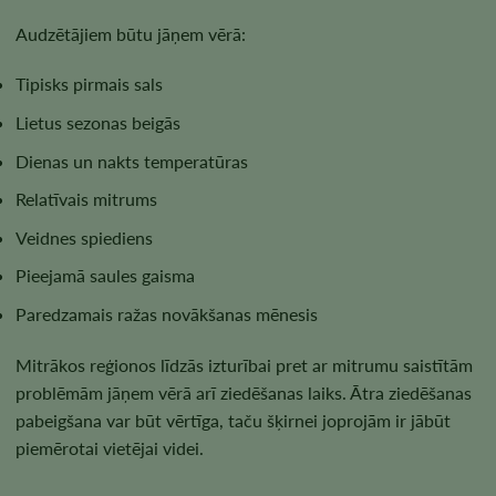
Audzētājiem būtu jāņem vērā:
Tipisks pirmais sals
Lietus sezonas beigās
Dienas un nakts temperatūras
Relatīvais mitrums
Veidnes spiediens
Pieejamā saules gaisma
Paredzamais ražas novākšanas mēnesis
Mitrākos reģionos līdzās izturībai pret ar mitrumu saistītām
problēmām jāņem vērā arī ziedēšanas laiks. Ātra ziedēšanas
pabeigšana var būt vērtīga, taču šķirnei joprojām ir jābūt
piemērotai vietējai videi.