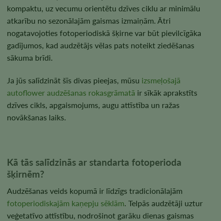
kompaktu, uz vecumu orientētu dzīves ciklu ar minimālu
atkarību no sezonālajām gaismas izmaiņām. Ātri
nogatavojoties fotoperiodiskā šķirne var būt pievilcīgāka
gadījumos, kad audzētājs vēlas pats noteikt ziedēšanas
sākuma brīdi.
Ja jūs salīdzināt šīs divas pieejas, mūsu
izsmeļošajā
autoflower audzēšanas rokasgrāmatā
ir sīkāk aprakstīts
dzīves cikls, apgaismojums, augu attīstība un ražas
novākšanas laiks.
Kā tās salīdzinās ar standarta fotoperioda
šķirnēm?
Audzēšanas veids kopumā ir līdzīgs tradicionālajām
fotoperiodiskajām kaņepju sēklām
. Telpās audzētāji uztur
veģetatīvo attīstību, nodrošinot garāku dienas gaismas