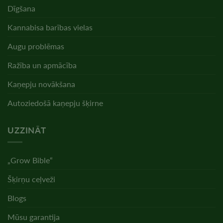
Dīgšana
Kannabisa barības vielas
Augu problēmas
Ražība un apmācība
Kaņepju novākšana
Autoziedošā kaņepju šķirne
UZZINĀT
„Grow Bible“
Šķirņu ceļveži
Blogs
Mūsu garantija