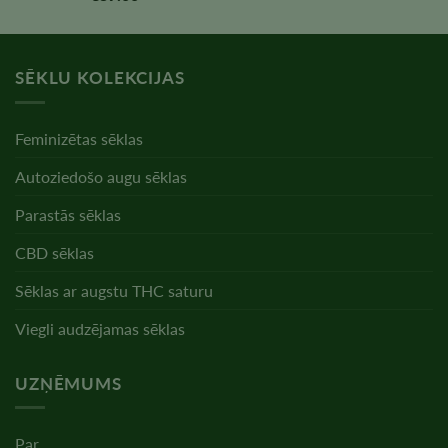
5,00
no 5
SĒKLU KOLEKCIJAS
Feminizētas sēklas
Autoziedošo augu sēklas
Parastās sēklas
CBD sēklas
Sēklas ar augstu THC saturu
Viegli audzējamas sēklas
UZŅĒMUMS
Par