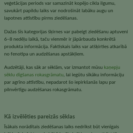
veģetācijas periods var samazināt kopējo cikla ilgumu,
savukārt papildu laiks var nodrošināt labāku augu un
lapotnes attīstību pirms ziedēšanas.
Dažas šīs kategorijas šķirnes var pabeigt ziedēšanu aptuveni
6–8 nedēļu laikā, taču vienmēr ir jāpārbauda konkrētā
produkta informācija. Faktiskais laiks var atšķirties atkarībā
no fenotipa un audzēšanas apstākļiem.
Audzētāji, kas sāk ar sēklām, var izmantot mūsu
kaņepju
sēklu dīgšanas rokasgrāmatu
, lai iegūtu sīkāku informāciju
par agrīno attīstību, nepadarot šo iepirkšanās lapu par
pilnvērtīgu audzēšanas rokasgrāmatu.
Kā izvēlēties pareizās sēklas
Īsākais norādītais ziedēšanas laiks nedrīkst būt vienīgais