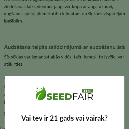
ziedēšanas laiks vienmēr jāapsver kopā ar auga uzbūvi,
augšanas spēju, piemērotību klimatam un šķirnes vispārējām
īpašībām.
Audzēšana telpās salīdzinājumā ar audzēšanu ārā
Šīs sēklas var izmantot abās vidēs, taču iemesli to izvēlei var
atšķirties.
Audzēšana telpās
Iekštelpās lielākā priekšrocība ir plānošanas elastība.
Audzētāji kontrolē gaismas ciklu un var izlemt, kad augi
pāriet no veģetatīvās augšanas fāzes uz ziedēšanas fāzi.
Īsāks ziedēšanas periods var palīdzēt:
Vai tev ir 21 gads vai vairāk?
Ātrāka numuru apgrozība