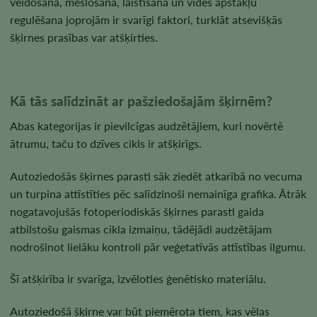
veidošana, mēslošana, laistīšana un vides apstākļu
regulēšana joprojām ir svarīgi faktori, turklāt atsevišķās
šķirnes prasības var atšķirties.
Kā tās salīdzināt ar pašziedošajām šķirnēm?
Abas kategorijas ir pievilcīgas audzētājiem, kuri novērtē
ātrumu, taču to dzīves cikls ir atšķirīgs.
Autoziedošās šķirnes parasti sāk ziedēt atkarībā no vecuma
un turpina attīstīties pēc salīdzinoši nemainīga grafika. Ātrāk
nogatavojušās fotoperiodiskās šķirnes parasti gaida
atbilstošu gaismas cikla izmaiņu, tādējādi audzētājam
nodrošinot lielāku kontroli pār veģetatīvās attīstības ilgumu.
Šī atšķirība ir svarīga, izvēloties ģenētisko materiālu.
Autoziedošā šķirne var būt piemērota tiem, kas vēlas