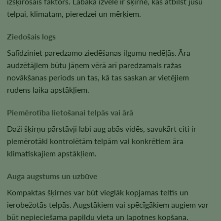
izšķirošais faktors. Labākā izvēle ir šķirne, kas atbilst jūsu
telpai, klimatam, pieredzei un mērķiem.
Ziedošais logs
Salīdziniet paredzamo ziedēšanas ilgumu nedēļās. Āra
audzētājiem būtu jāņem vērā arī paredzamais ražas
novākšanas periods un tas, kā tas saskan ar vietējiem
rudens laika apstākļiem.
Piemērotība lietošanai telpās vai ārā
Daži šķirņu pārstāvji labi aug abās vidēs, savukārt citi ir
piemērotāki kontrolētām telpām vai konkrētiem āra
klimatiskajiem apstākļiem.
Auga augstums un uzbūve
Kompaktas šķirnes var būt vieglāk kopjamas teltīs un
ierobežotās telpās. Augstākiem vai spēcīgākiem augiem var
būt nepieciešama papildu vieta un lapotnes kopšana.