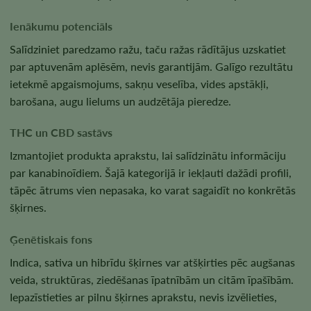
Ienākumu potenciāls
Salīdziniet paredzamo ražu, taču ražas rādītājus uzskatiet
par aptuvenām aplēsēm, nevis garantijām. Galīgo rezultātu
ietekmē apgaismojums, sakņu veselība, vides apstākļi,
barošana, augu lielums un audzētāja pieredze.
THC un CBD sastāvs
Izmantojiet produkta aprakstu, lai salīdzinātu informāciju
par kanabinoīdiem. Šajā kategorijā ir iekļauti dažādi profili,
tāpēc ātrums vien nepasaka, ko varat sagaidīt no konkrētās
šķirnes.
Ģenētiskais fons
Indica, sativa un hibrīdu šķirnes var atšķirties pēc augšanas
veida, struktūras, ziedēšanas īpatnībām un citām īpašībām.
Iepazīstieties ar pilnu šķirnes aprakstu, nevis izvēlieties,