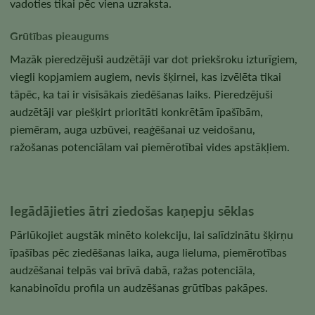
vadoties tikai pēc viena uzraksta.
Grūtības pieaugums
Mazāk pieredzējuši audzētāji var dot priekšroku izturīgiem,
viegli kopjamiem augiem, nevis šķirnei, kas izvēlēta tikai
tāpēc, ka tai ir visīsākais ziedēšanas laiks. Pieredzējuši
audzētāji var piešķirt prioritāti konkrētām īpašībām,
piemēram, auga uzbūvei, reaģēšanai uz veidošanu,
ražošanas potenciālam vai piemērotībai vides apstākļiem.
Iegādājieties ātri ziedošas kaņepju sēklas
Pārlūkojiet augstāk minēto kolekciju, lai salīdzinātu šķirņu
īpašības pēc ziedēšanas laika, auga lieluma, piemērotības
audzēšanai telpās vai brīvā dabā, ražas potenciāla,
kanabinoīdu profila un audzēšanas grūtības pakāpes.