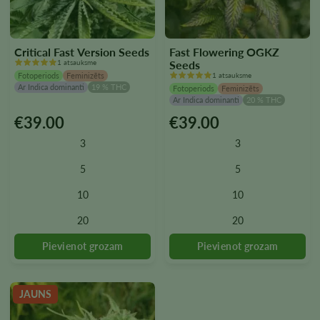
Critical Fast Version Seeds
Fast Flowering OGKZ
1 atsauksme
Seeds
Fotoperiods
Feminizēts
1 atsauksme
Ar Indica dominanti
19 % THC
Fotoperiods
Feminizēts
Ar Indica dominanti
20 % THC
€
39.00
€
39.00
Šim
Šim
produktam
produktam
3
3
ir
ir
vairāki
vairāki
5
5
varianti.
varianti.
10
10
Variantus
Variantus
var
var
20
20
izvēlēties
izvēlēties
produkta
produkta
lapā
lapā
JAUNS