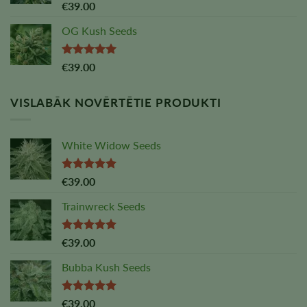
Vērtējums:
€
39.00
5,00
no 5
OG Kush Seeds
Vērtējums:
€
39.00
5,00
no 5
VISLABĀK NOVĒRTĒTIE PRODUKTI
White Widow Seeds
Vērtējums:
€
39.00
5,00
no 5
Trainwreck Seeds
Vērtējums:
€
39.00
5,00
no 5
Bubba Kush Seeds
Vērtējums:
€
39.00