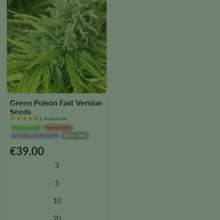
Green Poison Fast Version
Seeds
1 atsauksme
Fotoperiods
Feminizēts
Ar Indica dominanti
20 % THC
€
39.00
Šim
produktam
3
ir
vairāki
5
varianti.
10
Variantus
var
20