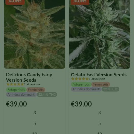
JAUNS
JAUNS
Delicious Candy Early
Gelato Fast Version Seeds
Version Seeds
1 atsauksme
1 atsauksme
Fotoperiods
Feminizēts
Ar Indica dominanti
22 % THC
Fotoperiods
Feminizēts
Ar Indica dominanti
22,4 % THC
€
39.00
€
39.00
Šim
Šim
produktam
produktam
3
3
ir
ir
vairāki
vairāki
5
5
varianti.
varianti.