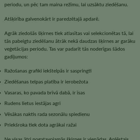
periodu, un pēc tam maina režīmu, lai uzsāktu ziedēšanu.
Atšķirība galvenokārt ir paredzētajā apdarē.
Agrāk ziedošās šķirnes tiek atlasītas vai selekcionētas tā, lai
tās pabeigtu ziedēšanu ātrāk nekā daudzas šķirnes ar garāku
veģetācijas periodu. Tas var padarīt tās noderīgas šādos
gadījumos:
Ražošanas grafiki iekštelpās ir saspringti
Ziedēšanas telpas platība ir ierobežota
Vasaras, ko pavada brīvā dabā, ir īsas
Rudens lietus iestājas agri
Vēsākas naktis rada sezonālu spiedienu
Priekšroka tiek dota agrākai ražai
Ne visas ātri nogatavojamās šķirnes ir vienādas. Aplēstais