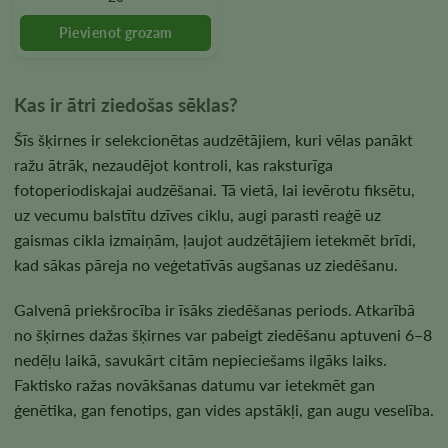
izvēlēties
produkta
lapā
Kas ir ātri ziedošas sēklas?
Šīs šķirnes ir selekcionētas audzētājiem, kuri vēlas panākt
ražu ātrāk, nezaudējot kontroli, kas raksturīga
fotoperiodiskajai audzēšanai. Tā vietā, lai ievērotu fiksētu,
uz vecumu balstītu dzīves ciklu, augi parasti reaģē uz
gaismas cikla izmaiņām, ļaujot audzētājiem ietekmēt brīdi,
kad sākas pāreja no veģetatīvās augšanas uz ziedēšanu.
Galvenā priekšrocība ir īsāks ziedēšanas periods. Atkarībā
no šķirnes dažas šķirnes var pabeigt ziedēšanu aptuveni 6–8
nedēļu laikā, savukārt citām nepieciešams ilgāks laiks.
Faktisko ražas novākšanas datumu var ietekmēt gan
ģenētika, gan fenotips, gan vides apstākļi, gan augu veselība.