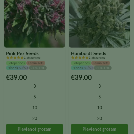
Pink Pez Seeds
Humboldt Seeds
1 atsauksme
1 atsauksme
Fotoperiods
Feminizēts
Fotoperiods
Feminizēts
Hibrīds 50/50
21 % THC
Hibrīds 50/50
21 % THC
€
39.00
€
39.00
Šim
Šim
produktam
produktam
3
3
ir
ir
vairāki
vairāki
5
5
varianti.
varianti.
10
10
Variantus
Variantus
var
var
20
20
izvēlēties
izvēlēties
produkta
produkta
lapā
lapā