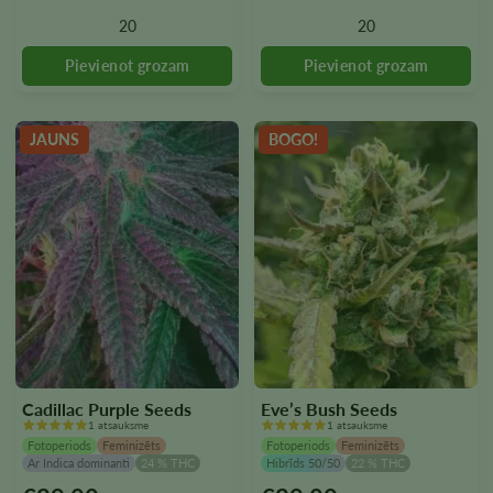
var
var
20
20
izvēlēties
izvēlēties
produkta
produkta
lapā
lapā
JAUNS
BOGO!
Cadillac Purple Seeds
Eve’s Bush Seeds
1 atsauksme
1 atsauksme
Fotoperiods
Feminizēts
Fotoperiods
Feminizēts
Ar Indica dominanti
24 % THC
Hibrīds 50/50
22 % THC