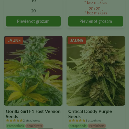
10
Variantus
Variantus
“ bez maksas
var
var
20+20 „
20
“ bez maksas
izvēlēties
izvēlēties
produkta
produkta
lapā
lapā
JAUNS
JAUNS
Gorilla Girl F1 Fast Version
Critical Daddy Purple
Seeds
Seeds
2 atsauksmes
1 atsauksme
Fotoperiods
Feminizēts
Fotoperiods
Feminizēts