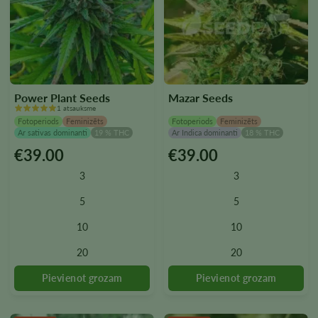
Power Plant Seeds
Mazar Seeds
1 atsauksme
Fotoperiods
Feminizēts
Fotoperiods
Feminizēts
Ar sativas dominanti
19 % THC
Ar Indica dominanti
18 % THC
€
39.00
€
39.00
Šim
Šim
produktam
produktam
3
3
ir
ir
vairāki
vairāki
5
5
varianti.
varianti.
10
10
Variantus
Variantus
var
var
20
20
izvēlēties
izvēlēties
produkta
produkta
lapā
lapā