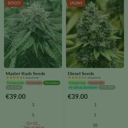
BOGO!
JAUNS
Master Kush Seeds
Diesel Seeds
1 atsauksme
1 atsauksme
Fotoperiods
Feminizēts
Tīra Indica
Fotoperiods
Feminizēts
21 % THC
Ar sativas dominanti
17 % THC
€
39.00
€
39.00
Šim
Šim
produktam
produktam
3
3
ir
ir
vairāki
vairāki
5
5
varianti.
varianti.
10+10 „
10
Variantus
Variantus
“ bez maksas