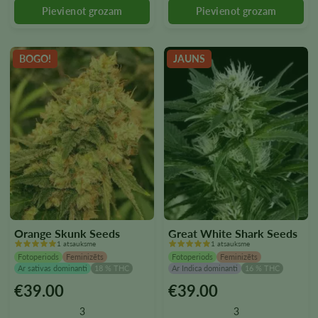
produkta
produkta
lapā
lapā
BOGO!
JAUNS
Orange Skunk Seeds
Great White Shark Seeds
1 atsauksme
1 atsauksme
Fotoperiods
Feminizēts
Fotoperiods
Feminizēts
Ar sativas dominanti
18 % THC
Ar Indica dominanti
16 % THC
€
39.00
€
39.00
Šim
Šim
produktam
produktam
3
3