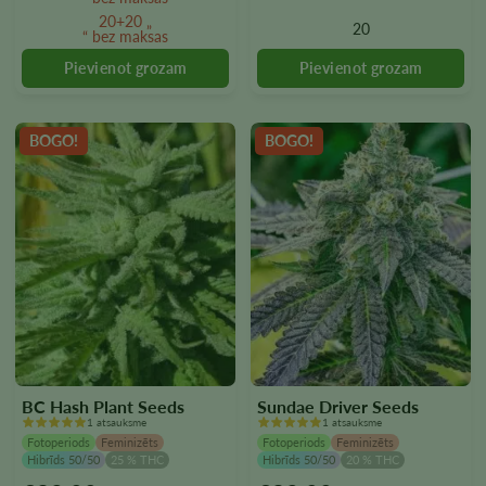
var
var
20+20 „
20
“ bez maksas
izvēlēties
izvēlēties
produkta
produkta
lapā
lapā
BOGO!
BOGO!
BC Hash Plant Seeds
Sundae Driver Seeds
1 atsauksme
1 atsauksme
Fotoperiods
Feminizēts
Fotoperiods
Feminizēts
Hibrīds 50/50
25 % THC
Hibrīds 50/50
20 % THC