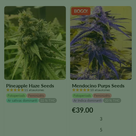
BOGO!
Pineapple Haze Seeds
Mendocino Purps Seeds
11 atsauksmes
10 atsauksmes
Fotoperiods
Feminizēts
Fotoperiods
Feminizēts
Ar sativas dominanti
22 % THC
Ar Indica dominanti
20 % THC
€
39.00
Šim
produktam
3
ir
vairāki
5
varianti.