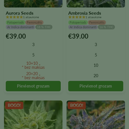
Aurora Seeds
Ambrosia Seeds
1 atsauksme
1 atsauksme
Fotoperiods
Feminizēts
Fotoperiods
Feminizēts
Ar Indica dominanti
18 % THC
Ar Indica dominanti
16 % THC
€
39.00
€
39.00
Šim
Šim
produktam
produktam
3
3
ir
ir
vairāki
vairāki
5
5
varianti.
varianti.
10+10 „
10
Variantus
Variantus
“ bez maksas
var
var
20+20 „
20
“ bez maksas
izvēlēties
izvēlēties
produkta
produkta
lapā
lapā
BOGO!
BOGO!