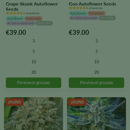
Grape Skunk Autoflower
Goo Autoflower Seeds
Seeds
1 atsauksme
1 atsauksme
Autoflower
Feminizēts
Ar Indica dominanti
22 % THC
Autoflower
Feminizēts
Ar Indica dominanti
20 % THC
€
39.00
€
39.00
Šim
Šim
produktam
produktam
3
3
ir
ir
vairāki
vairāki
5
5
varianti.
varianti.
10
10
Variantus
Variantus
var
var
20
20
izvēlēties
izvēlēties
produkta
produkta
lapā
lapā
JAUNS
JAUNS