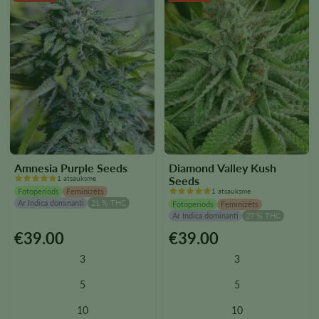
Amnesia Purple Seeds
Diamond Valley Kush
1 atsauksme
Seeds
Fotoperiods
Feminizēts
1 atsauksme
Ar Indica dominanti
21 % THC
Fotoperiods
Feminizēts
Ar Indica dominanti
27 % THC
€
39.00
€
39.00
Šim
Šim
produktam
produktam
3
3
ir
ir
vairāki
vairāki
5
5
varianti.
varianti.
10
10
Variantus
Variantus