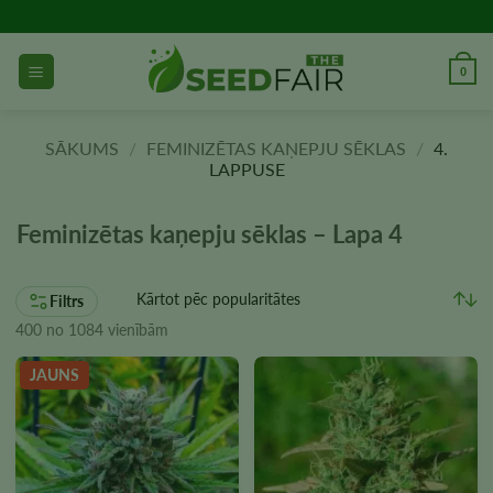
Pāriet
uz
saturu
0
SĀKUMS
/
FEMINIZĒTAS KAŅEPJU SĒKLAS
/
4.
LAPPUSE
Feminizētas kaņepju sēklas – Lapa 4
Filtrs
400 no 1084 vienībām
JAUNS