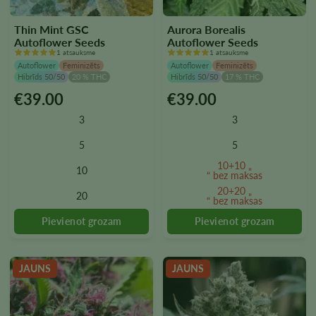
Thin Mint GSC
Aurora Borealis
Autoflower Seeds
Autoflower Seeds
1 atsauksme
1 atsauksme
Autoflower
Feminizēts
Autoflower
Feminizēts
Hibrīds 50/50
20 % THC
Hibrīds 50/50
17 % THC
€
39.00
€
39.00
Šim
Šim
produktam
produktam
3
3
ir
ir
vairāki
vairāki
5
5
varianti.
varianti.
10+10 „
10
Variantus
Variantus
“ bez maksas
var
var
20+20 „
20
“ bez maksas
izvēlēties
izvēlēties
produkta
produkta
lapā
lapā
JAUNS
JAUNS