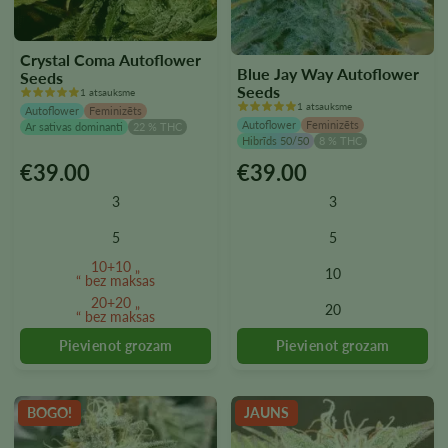
Crystal Coma Autoflower
Blue Jay Way Autoflower
Seeds
Seeds
1 atsauksme
1 atsauksme
Autoflower
Feminizēts
Autoflower
Feminizēts
Ar sativas dominanti
22 % THC
Hibrīds 50/50
8 % THC
€
39.00
€
39.00
Šim
Šim
produktam
produktam
3
3
ir
ir
vairāki
vairāki
5
5
varianti.
varianti.
10+10 „
10
Variantus
Variantus
“ bez maksas
var
var
20+20 „
20
“ bez maksas
izvēlēties
izvēlēties
produkta
produkta
lapā
lapā
BOGO!
JAUNS