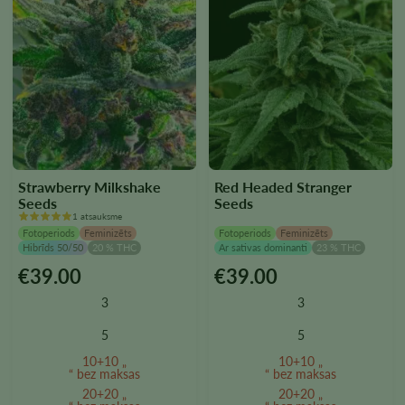
Strawberry Milkshake
Red Headed Stranger
Seeds
Seeds
1 atsauksme
Fotoperiods
Feminizēts
Fotoperiods
Feminizēts
Hibrīds 50/50
20 % THC
Ar sativas dominanti
23 % THC
€
39.00
€
39.00
Šim
Šim
produktam
produktam
3
3
ir
ir
vairāki
vairāki
5
5
varianti.
varianti.
10+10 „
10+10 „
Variantus
Variantus
“ bez maksas
“ bez maksas
var
var
20+20 „
20+20 „