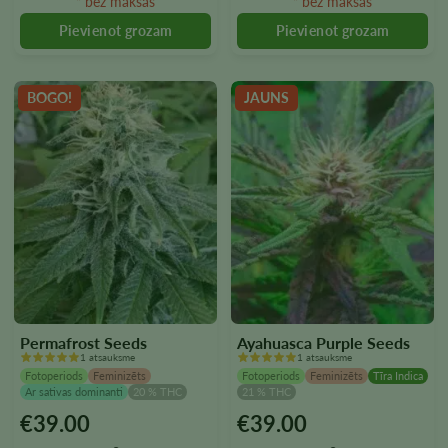
“ bez maksas
“ bez maksas
izvēlēties
izvēlēties
produkta
produkta
lapā
lapā
BOGO!
JAUNS
Permafrost Seeds
Ayahuasca Purple Seeds
1 atsauksme
1 atsauksme
Fotoperiods
Feminizēts
Fotoperiods
Feminizēts
Tīra Indica
Ar sativas dominanti
20 % THC
21 % THC
€
39.00
€
39.00
Šim
Šim
produktam
produktam