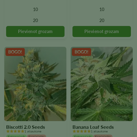
varianti.
varianti.
10
10
Variantus
Variantus
var
var
20
20
izvēlēties
izvēlēties
produkta
produkta
lapā
lapā
BOGO!
BOGO!
Biscotti 2.0 Seeds
Banana Loaf Seeds
1 atsauksme
1 atsauksme
Fotoperiods
Feminizēts
Fotoperiods
Feminizēts