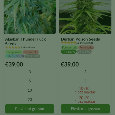
Alaskan Thunder Fuck
Durban Poison Seeds
Seeds
11 atsauksmes
1 atsauksme
Fotoperiods
Feminizēts
Tīra Sativa
25 % THC
Fotoperiods
Feminizēts
Hibrīds 50/50
22 % THC
€
39.00
€
39.00
Šim
Šim
produktam
produktam
3
3
ir
ir
vairāki
vairāki
5
5
varianti.
varianti.
10+10 „
10
Variantus
Variantus
“ bez maksas
var
var
20+20 „
20
“ bez maksas
izvēlēties
izvēlēties
produkta
produkta
lapā
lapā