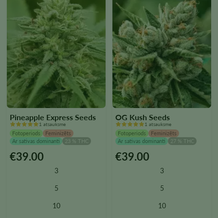
Pineapple Express Seeds
OG Kush Seeds
1 atsauksme
1 atsauksme
Fotoperiods
Feminizēts
Fotoperiods
Feminizēts
Ar sativas dominanti
23 % THC
Ar sativas dominanti
27 % THC
€
39.00
€
39.00
Šim
Šim
produktam
produktam
3
3
ir
ir
vairāki
vairāki
5
5
varianti.
varianti.
10
10
Variantus
Variantus
var
var