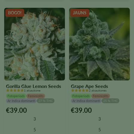
BOGO!
JAUNS
Gorilla Glue Lemon Seeds
Grape Ape Seeds
1 atsauksme
2 atsauksmes
Fotoperiods
Feminizēts
Fotoperiods
Feminizēts
Ar Indica dominanti
27 % THC
Ar Indica dominanti
25 % THC
€
39.00
€
39.00
Šim
Šim
produktam
produktam
3
3
ir
ir
vairāki
vairāki
5
5