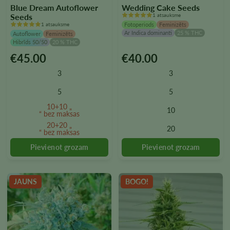
Blue Dream Autoflower
Wedding Cake Seeds
Seeds
1 atsauksme
1 atsauksme
Fotoperiods
Feminizēts
Ar Indica dominanti
25 % THC
Autoflower
Feminizēts
Hibrīds 50/50
20 % THC
€
45.00
€
40.00
Šim
Šim
produktam
produktam
3
3
ir
ir
vairāki
vairāki
5
5
varianti.
varianti.
10+10 „
10
Variantus
Variantus
“ bez maksas
var
var
20+20 „
20
“ bez maksas
izvēlēties
izvēlēties
produkta
produkta
lapā
lapā
JAUNS
BOGO!