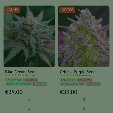
JAUNS
BOGO!
Blue Dream Seeds
Critical Purple Seeds
9 atsauksmes
10 atsauksmes
Fotoperiods
Feminizēts
Fotoperiods
Feminizēts
Ar sativas dominanti
20 % THC
Ar Indica dominanti
27 % THC
€
39.00
€
39.00
Šim
Šim
produktam
produktam
3
3
ir
ir
vairāki
vairāki
5
5
varianti.
varianti.