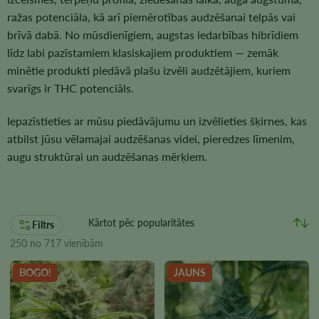
ražas potenciāla, kā arī piemērotības audzēšanai telpās vai
brīvā dabā. No mūsdienīgiem, augstas iedarbības hibrīdiem
līdz labi pazīstamiem klasiskajiem produktiem — zemāk
minētie produkti piedāvā plašu izvēli audzētājiem, kuriem
svarīgs ir THC potenciāls.
Iepazīstieties ar mūsu piedāvājumu un izvēlieties šķirnes, kas
atbilst jūsu vēlamajai audzēšanas videi, pieredzes līmenim,
augu struktūrai un audzēšanas mērķiem.
Filtrs
250 no 717 vienībām
BOGO!
JAUNS