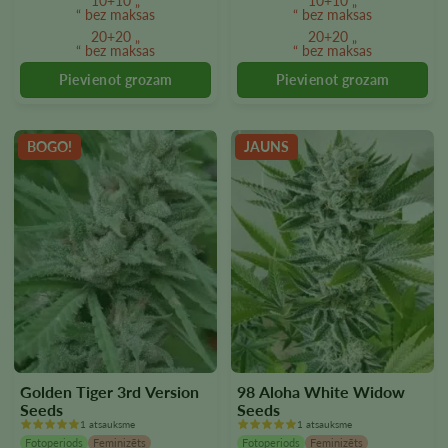
10+10 „
10+10 „
Variantus
Variantus
“ bez maksas
“ bez maksas
var
var
20+20 „
20+20 „
“ bez maksas
“ bez maksas
izvēlēties
izvēlēties
produkta
produkta
lapā
lapā
BOGO!
JAUNS
Golden Tiger 3rd Version
98 Aloha White Widow
Seeds
Seeds
1 atsauksme
1 atsauksme
Fotoperiods
Feminizēts
Fotoperiods
Feminizēts