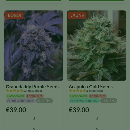
BOGO!
JAUNS
Granddaddy Purple Seeds
Acapulco Gold Seeds
10 atsauksmes
2 atsauksmes
Fotoperiods
Feminizēts
Fotoperiods
Feminizēts
Ar Indica dominanti
23 % THC
Ar sativas dominanti
24 % THC
€
39.00
€
39.00
Šim
Šim
produktam
produktam
3
3
ir
ir
vairāki
vairāki
5
5