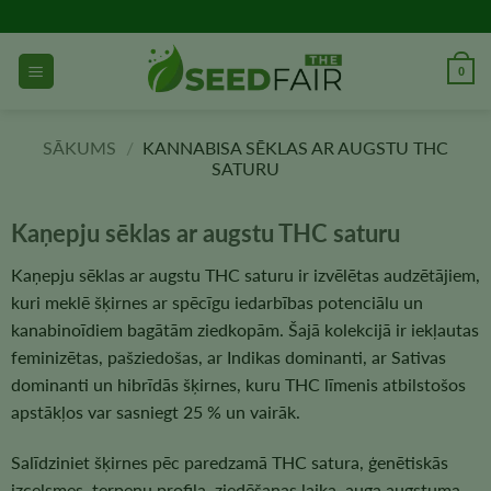
Pāriet
uz
saturu
0
SĀKUMS
/
KANNABISA SĒKLAS AR AUGSTU THC
SATURU
Kaņepju sēklas ar augstu THC saturu
Kaņepju sēklas ar augstu THC saturu ir izvēlētas audzētājiem,
kuri meklē šķirnes ar spēcīgu iedarbības potenciālu un
kanabinoīdiem bagātām ziedkopām. Šajā kolekcijā ir iekļautas
feminizētas, pašziedošas, ar Indikas dominanti, ar Sativas
dominanti un hibrīdās šķirnes, kuru THC līmenis atbilstošos
apstākļos var sasniegt 25 % un vairāk.
Salīdziniet šķirnes pēc paredzamā THC satura, ģenētiskās
izcelsmes, terpeņu profila, ziedēšanas laika, auga augstuma,