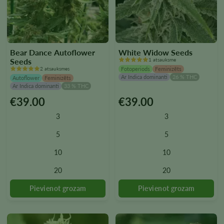
Bear Dance Autoflower
White Widow Seeds
Seeds
1 atsauksme
2 atsauksmes
Fotoperiods
Feminizēts
Ar Indica dominanti
26 % THC
Autoflower
Feminizēts
Ar Indica dominanti
33 % THC
€
39.00
€
39.00
Šim
Šim
produktam
produktam
3
3
ir
ir
vairāki
vairāki
5
5
varianti.
varianti.
10
10
Variantus
Variantus
var
var
20
20
izvēlēties
izvēlēties
produkta
produkta
lapā
lapā