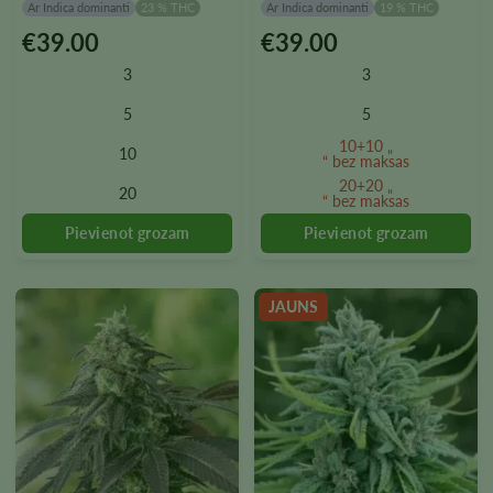
Ar Indica dominanti
23 % THC
Ar Indica dominanti
19 % THC
€
39.00
€
39.00
Šim
Šim
produktam
produktam
3
3
ir
ir
vairāki
vairāki
5
5
varianti.
varianti.
10+10 „
10
Variantus
Variantus
“ bez maksas
var
var
20+20 „
20
“ bez maksas
izvēlēties
izvēlēties
produkta
produkta
lapā
lapā
JAUNS