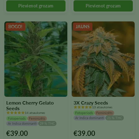
produkta
produkta
lapā
lapā
BOGO!
JAUNS
Lemon Cherry Gelato
3X Crazy Seeds
Seeds
13 atsauksmes
14 atsauksmes
Fotoperiods
Feminizēts
Ar Indica dominanti
21 % THC
Fotoperiods
Feminizēts
Ar Indica dominanti
29 % THC
€
39.00
€
39.00
Šim
Šim