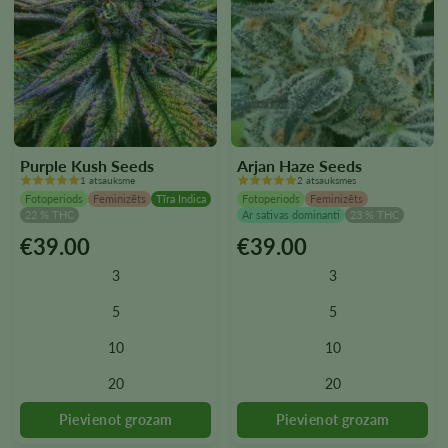
Purple Kush Seeds
Arjan Haze Seeds
1 atsauksme
2 atsauksmes
Fotoperiods
Feminizēts
Tīra Indica
Fotoperiods
Feminizēts
22 % THC
Ar sativas dominanti
23 % THC
€
39.00
€
39.00
Šim
Šim
produktam
produktam
3
3
ir
ir
vairāki
vairāki
5
5
varianti.
varianti.
10
10
Variantus
Variantus
var
var
20
20
izvēlēties
izvēlēties
produkta
produkta
lapā
lapā