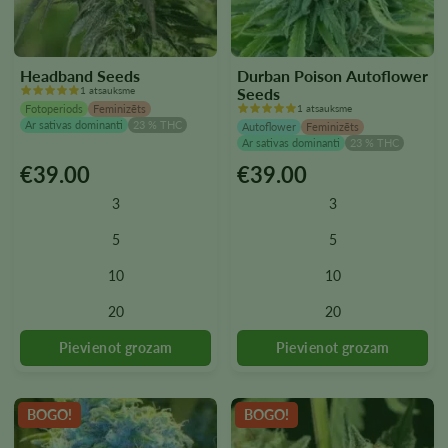
Headband Seeds
Durban Poison Autoflower
1 atsauksme
Seeds
Fotoperiods
Feminizēts
1 atsauksme
Ar sativas dominanti
23 % THC
Autoflower
Feminizēts
Ar sativas dominanti
23 % THC
€
39.00
€
39.00
Šim
Šim
produktam
produktam
3
3
ir
ir
vairāki
vairāki
5
5
varianti.
varianti.
10
10
Variantus
Variantus
var
var
20
20
izvēlēties
izvēlēties
produkta
produkta
lapā
lapā
BOGO!
BOGO!