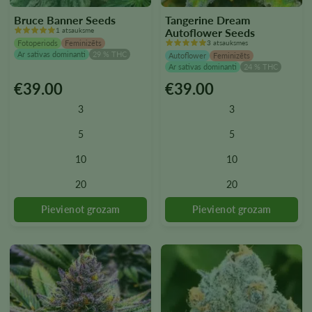
Bruce Banner Seeds
Tangerine Dream
1 atsauksme
Autoflower Seeds
Fotoperiods
Feminizēts
3 atsauksmes
Ar sativas dominanti
29 % THC
Autoflower
Feminizēts
Ar sativas dominanti
24 % THC
€
39.00
€
39.00
Šim
Šim
produktam
produktam
3
3
ir
ir
vairāki
vairāki
5
5
varianti.
varianti.
10
10
Variantus
Variantus
var
var
20
20
izvēlēties
izvēlēties
produkta
produkta
lapā
lapā