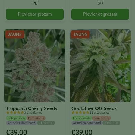
20
20
izvēlēties
izvēlēties
produkta
produkta
lapā
lapā
JAUNS
JAUNS
Tropicana Cherry Seeds
Godfather OG Seeds
3 atsauksmes
11 atsauksmes
Fotoperiods
Feminizēts
Fotoperiods
Feminizēts
Ar Indica dominanti
21 % THC
Ar Indica dominanti
28 % THC
€
39.00
€
39.00
Šim
Šim