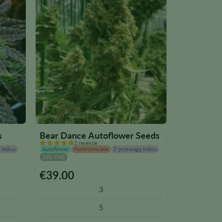
s
Bear Dance Autoflower Seeds
2 recenzje
 Indica
Autoflower
Feminizowane
Z przewagą Indica
33% THC
€
39.00
Ten
produkt
3
ma
5
wiele
wariantów.