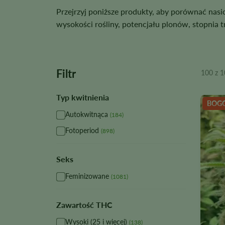
Przejrzyj poniższe produkty, aby porównać nas
wysokości rośliny, potencjału plonów, stopni
Filtr
100 z 1
Typ kwitnienia
BOG
Autokwitnąca
(184)
Fotoperiod
(898)
Seks
Feminizowane
(1081)
Zawartość THC
Wysoki (25 i więcej)
(138)