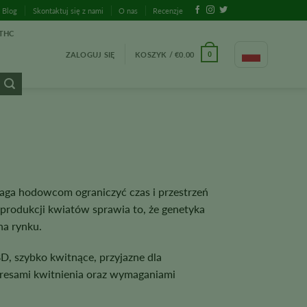
Blog
Skontaktuj się z nami
O nas
Recenzje
THC
ZALOGUJ SIĘ
KOSZYK /
€
0.00
0
aga hodowcom ograniczyć czas i przestrzeń
produkcji kwiatów sprawia to, że genetyka
na rynku.
D, szybko kwitnące, przyjazne dla
kresami kwitnienia oraz wymaganiami