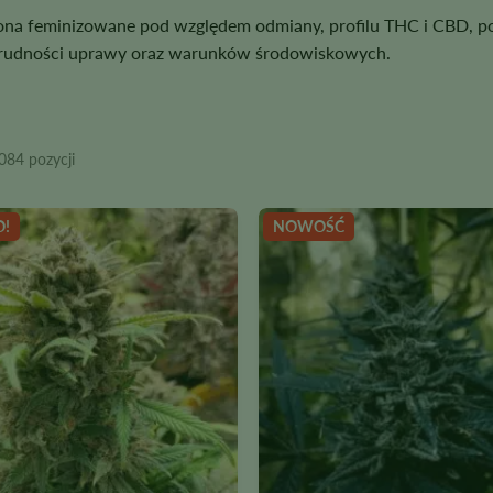
iona feminizowane pod względem odmiany, profilu THC i CBD, po
a trudności uprawy oraz warunków środowiskowych.
084 pozycji
O!
NOWOŚĆ