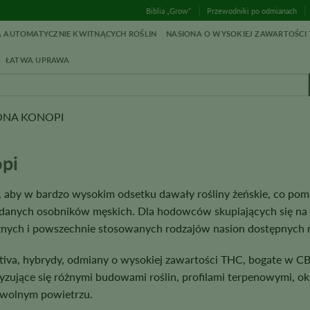
Biblia „Grow”
Przewodniki po odmianach
 AUTOMATYCZNIE KWITNĄCYCH ROŚLIN
NASIONA O WYSOKIEJ ZAWARTOŚCI 
ŁATWA UPRAWA
ONA KONOPI
pi
 aby w bardzo wysokim odsetku dawały rośliny żeńskie, co pom
ądanych osobników męskich. Dla hodowców skupiających się na 
cznych i powszechnie stosowanych rodzajów nasion dostępnych 
sativa, hybrydy, odmiany o wysokiej zawartości THC, bogate w CB
zujące się różnymi budowami roślin, profilami terpenowymi, o
 wolnym powietrzu.