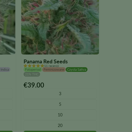
Panama Red Seeds
11 recenzji
Indica
Fotoperiod
Feminizowane
Czysta Sativa
21% THC
€
39.00
Ten
produkt
3
ma
5
wiele
wariantów.
10
Opcje
20
można