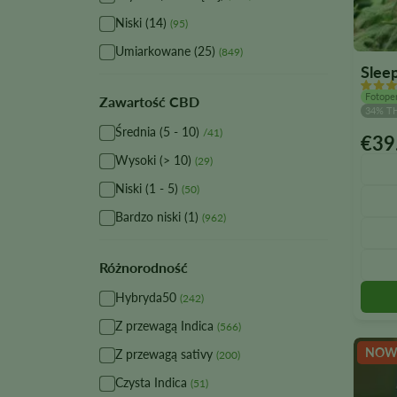
Niski (14)
(95)
Umiarkowane (25)
(849)
Slee
Fotope
Zawartość CBD
34% T
Średnia (5 - 10)
/41)
€
39
Ten
Wysoki (> 10)
(29)
produ
ma
Niski (1 - 5)
(50)
wiele
Bardzo niski (1)
(962)
warian
Opcje
można
Różnorodność
wybra
Hybryda50
(242)
na
Z przewagą Indica
stroni
(566)
produ
NOW
Z przewagą sativy
(200)
Czysta Indica
(51)