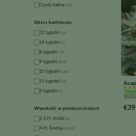
Czysta Sativa
(23)
Okres kwitnienia
12 tygodni
(13)
14 tygodni
(1)
8 tygodni
(25)
9 tygodni
(858)
10 tygodni
(164)
11 tygodni
(22)
Acap
9 tygodni
(1)
Fotope
24% T
€
39
Ten
Wysokość w pomieszczeniach
produ
2-3 Ft. Krótki
(4)
ma
4 Ft. Średnia
wiele
(1059)
warian