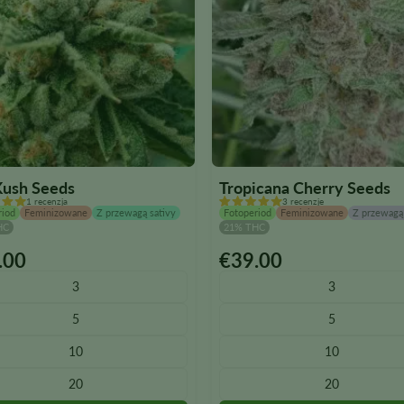
ush Seeds
Tropicana Cherry Seeds
1 recenzja
3 recenzje
riod
Feminizowane
Z przewagą sativy
Fotoperiod
Feminizowane
Z przewagą 
HC
21% THC
.00
€
39.00
Ten
kt
produkt
3
3
ma
5
5
wiele
tów.
wariantów.
10
10
Opcje
20
20
można