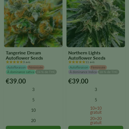
produit.
produit.
Tangerine Dream
Northern Lights
Autoflower Seeds
Autoflower Seeds
3 avis
11 avis
Autofloraison
Féminisée
Autofloraison
Féminisée
À dominance sativa
24 % de THC
À dominance Indica
18 % de THC
€
39.00
€
39.00
Ce
Ce
produit
produit
3
3
existe
existe
en
en
5
5
plusieurs
plusieurs
10+10
10
versions.
versions.
gratuit
Vous
Vous
20+20
20
gratuit
pouvez
pouvez