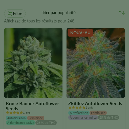
Filtre
Affichage de tous les résultats pour 248
NOUVEAU
Bruce Banner Autoflower
Zkittlez Autoflower Seeds
Seeds
2 avis
1 avis
Autofloraison
Féminisée
À dominance Indica
25 % de THC
Autofloraison
Féminisée
À dominance sativa
26 % de THC