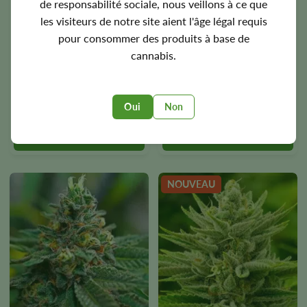
de responsabilité sociale, nous veillons à ce que
€
39.00
€
39.00
Ce
Ce
les visiteurs de notre site aient l'âge légal requis
produit
produit
pour consommer des produits à base de
3
3
existe
existe
cannabis.
en
en
5
5
plusieurs
plusieurs
10+10
10
versions.
versions.
gratuit
Vous
Vous
Oui
Non
20+20
20
gratuit
pouvez
pouvez
sélectionner
sélectionner
les
les
options
options
sur
sur
NOUVEAU
la
la
page
page
du
du
produit.
produit.