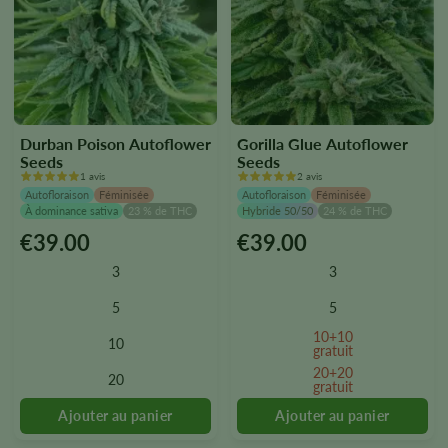
Durban Poison Autoflower
Gorilla Glue Autoflower
Seeds
Seeds
1 avis
2 avis
Autofloraison
Féminisée
Autofloraison
Féminisée
À dominance sativa
23 % de THC
Hybride 50/50
24 % de THC
€
39.00
€
39.00
Ce
Ce
produit
produit
3
3
existe
existe
en
en
5
5
plusieurs
plusieurs
10+10
10
versions.
versions.
gratuit
Vous
Vous
20+20
20
gratuit
pouvez
pouvez
sélectionner
sélectionner
les
les