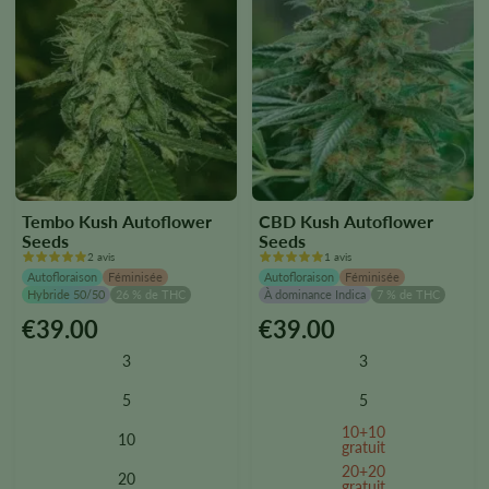
du
du
produit.
produit.
Tembo Kush Autoflower
CBD Kush Autoflower
Seeds
Seeds
2 avis
1 avis
Autofloraison
Féminisée
Autofloraison
Féminisée
Hybride 50/50
26 % de THC
À dominance Indica
7 % de THC
€
39.00
€
39.00
Ce
Ce
produit
produit
3
3
existe
existe
en
en
5
5
plusieurs
plusieurs
10+10
10
versions.
versions.
gratuit
Vous
Vous
20+20
20
gratuit
pouvez
pouvez