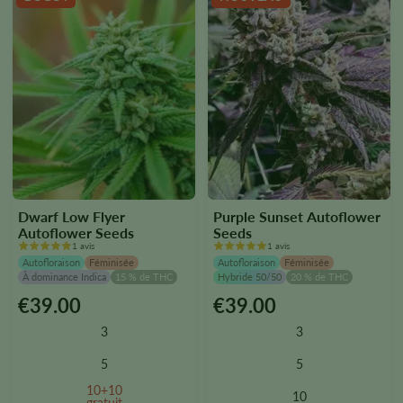
la
la
page
page
du
du
produit.
produit.
Dwarf Low Flyer
Purple Sunset Autoflower
Autoflower Seeds
Seeds
1 avis
1 avis
Autofloraison
Féminisée
Autofloraison
Féminisée
À dominance Indica
15 % de THC
Hybride 50/50
20 % de THC
€
39.00
€
39.00
Ce
Ce
produit
produit
3
3
existe
existe
en
en
5
5
plusieurs
plusieurs
10+10
10
versions.
versions.
gratuit