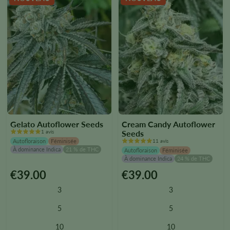
la
la
page
page
du
du
produit.
produit.
Gelato Autoflower Seeds
Cream Candy Autoflower
1 avis
Seeds
Autofloraison
Féminisée
11 avis
À dominance Indica
21 % de THC
Autofloraison
Féminisée
À dominance Indica
24 % de THC
€
39.00
€
39.00
Ce
Ce
produit
produit
3
3
existe
existe
en
en
5
5
plusieurs
plusieurs
10
10
versions.
versions.