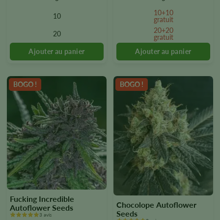
plusieurs
plusieurs
10+10
10
versions.
versions.
gratuit
Vous
Vous
20+20
20
gratuit
pouvez
pouvez
sélectionner
sélectionner
les
les
options
options
sur
sur
BOGO !
BOGO !
la
la
page
page
du
du
produit.
produit.
Fucking Incredible
Chocolope Autoflower
Autoflower Seeds
Seeds
3 avis