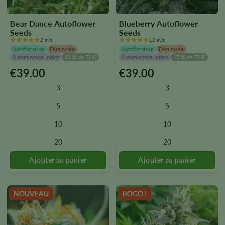
Bear Dance Autoflower
Blueberry Autoflower
Seeds
Seeds
2 avis
12 avis
Autofloraison
Féminisée
Autofloraison
Féminisée
À dominance Indica
33 % de THC
À dominance Indica
17 % de THC
€
39.00
€
39.00
Ce
Ce
produit
produit
3
3
existe
existe
en
en
5
5
plusieurs
plusieurs
10
10
versions.
versions.
Vous
Vous
20
20
pouvez
pouvez
sélectionner
sélectionner
les
les
options
options
sur
sur
NOUVEAU
BOGO !
la
la
page
page
du
du