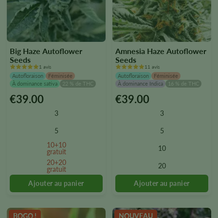
Big Haze Autoflower
Amnesia Haze Autoflower
Seeds
Seeds
1 avis
11 avis
Autofloraison
Féminisée
Autofloraison
Féminisée
À dominance sativa
22 % de THC
À dominance Indica
16 % de THC
€
39.00
€
39.00
Ce
Ce
produit
produit
3
3
existe
existe
en
en
5
5
plusieurs
plusieurs
10+10
10
versions.
versions.
gratuit
Vous
Vous
20+20
20
gratuit
pouvez
pouvez
sélectionner
sélectionner
les
les
options
options
sur
sur
BOGO !
NOUVEAU