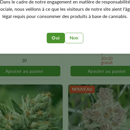
Dans le cadre de notre engagement en matière de responsabilité
1 avis
2 avis
ériode
Féminisée
À dominance Indica
Photopériode
Féminisée
À dominance 
ociale, nous veillons à ce que les visiteurs de notre site aient l'â
e THC
18 % de THC
légal requis pour consommer des produits à base de cannabis.
.00
€
39.00
Ce
t
produit
3
3
existe
Oui
Non
5
5
en
urs
plusieurs
10+10
10
gratuit
s.
versions.
20+20
20
Vous
gratuit
z
pouvez
ionner
sélectionner
les
s
options
NOUVEAU
sur
la
page
du
t.
produit.