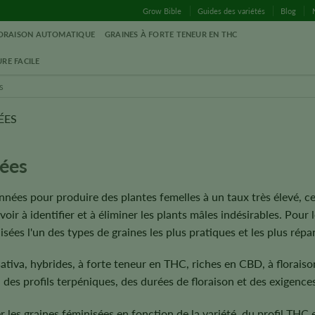
Grow Bible
Guides des variétés
Blog
LORAISON AUTOMATIQUE
GRAINES À FORTE TENEUR EN THC
RE FACILE
ÉES
sées
nnées pour produire des plantes femelles à un taux très élevé, c
oir à identifier et à éliminer les plants mâles indésirables. Pour 
nisées l'un des types de graines les plus pratiques et les plus rép
ativa, hybrides, à forte teneur en THC, riches en CBD, à florais
es profils terpéniques, des durées de floraison et des exigences 
les graines féminisées en fonction de la variété, du profil THC e