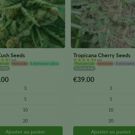
ush Seeds
Tropicana Cherry Seeds
1 avis
3 avis
ériode
Féminisée
À dominance sativa
Photopériode
Féminisée
À dominance 
e THC
21 % de THC
.00
€
39.00
Ce
t
produit
3
3
existe
5
5
en
urs
plusieurs
10
10
s.
versions.
20
20
Vous
z
pouvez
ionner
sélectionner