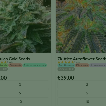
du
t.
produit.
ulco Gold Seeds
Zkittlez Autoflower Seed
2 avis
2 avis
ériode
Féminisée
À dominance sativa
Autofloraison
Féminisée
À dominance 
e THC
25 % de THC
.00
€
39.00
Ce
t
produit
3
3
existe
5
5
en
urs
plusieurs
10
10
s.
versions.