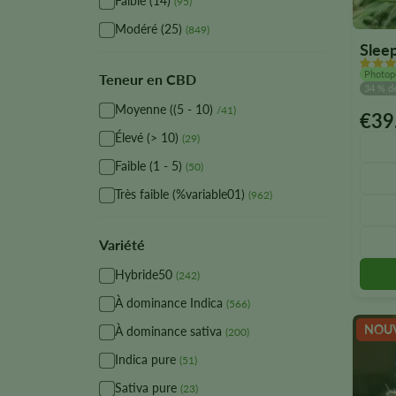
Faible (14)
(95)
Modéré (25)
(849)
Slee
Photop
Teneur en CBD
34 % d
Moyenne ((5 - 10)
/41)
€
39
Ce
Élevé (> 10)
(29)
produi
existe
Faible (1 - 5)
(50)
en
Très faible (%variable01)
(962)
plusie
version
Vous
Variété
pouve
Hybride50
(242)
sélect
À dominance Indica
les
(566)
option
NOU
À dominance sativa
(200)
sur
Indica pure
(51)
la
page
Sativa pure
(23)