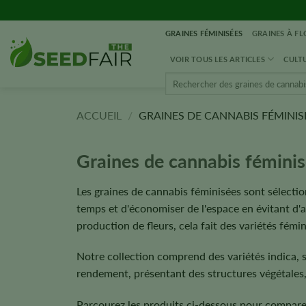
Aller
directement
GRAINES FÉMINISÉES
GRAINES À F
au
contenu
VOIR TOUS LES ARTICLES
CULTU
Rechercher
:
ACCUEIL
/
GRAINES DE CANNABIS FÉMINIS
Graines de cannabis fémini
Les graines de cannabis féminisées sont sélectio
temps et d'économiser de l'espace en évitant d'av
production de fleurs, cela fait des variétés fémi
Notre collection comprend des variétés indica, s
rendement, présentant des structures végétales, d
Parcourez les produits ci-dessous pour comparer 