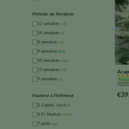
du
produi
Période de floraison
12 semaines
(13)
14 semaines
(1)
8 semaines
(25)
9 semaines
(858)
10 semaines
(164)
11 semaines
(22)
Acap
9 semaines
(1)
Photop
24 % d
€
39
Ce
Hauteur à l'intérieur
produi
2-3 pieds, court
(4)
existe
4 Ft. Medium
en
(1059)
plusie
7 pieds
(16)
version