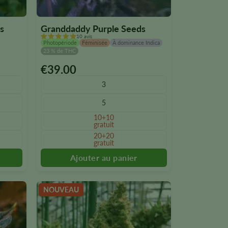
s
Granddaddy Purple Seeds
10 avis
Photopériode
Féminisée
À dominance Indica
23 % de THC
€
39.00
Ce
produit
3
existe
5
en
plusieurs
10+10
gratuit
versions.
20+20
Vous
gratuit
pouvez
sélectionner
les
options
NOUVEAU
sur
la
page