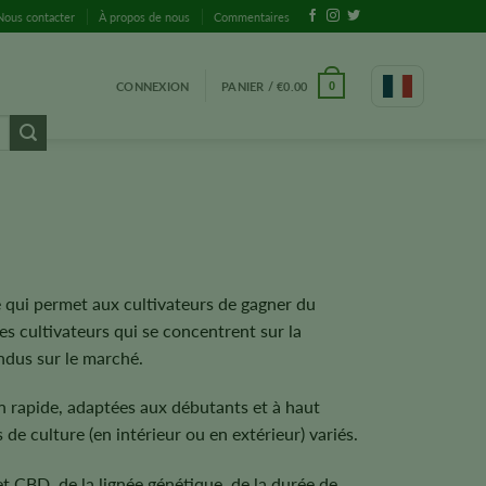
Nous contacter
À propos de nous
Commentaires
CONNEXION
PANIER /
€
0.00
0
e qui permet aux cultivateurs de gagner du
les cultivateurs qui se concentrent sur la
andus sur le marché.
on rapide, adaptées aux débutants et à haut
de culture (en intérieur ou en extérieur) variés.
t CBD, de la lignée génétique, de la durée de