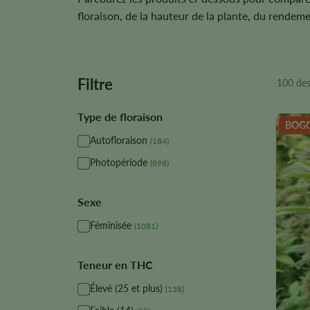
floraison, de la hauteur de la plante, du rendem
Filtre
100 des
Type de floraison
BOGO
Autofloraison
(184)
Photopériode
(898)
Sexe
Féminisée
(1081)
Teneur en THC
Élevé (25 et plus)
(138)