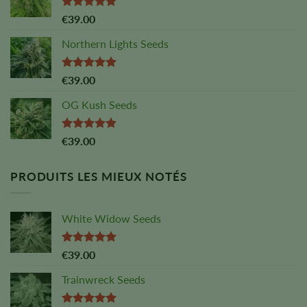
Note :
4,88
€
39.00
sur 5
Northern Lights Seeds
Note :
5,00
€
39.00
sur 5
OG Kush Seeds
Note :
5,00
€
39.00
sur 5
PRODUITS LES MIEUX NOTÉS
White Widow Seeds
Note :
5,00
€
39.00
sur 5
Trainwreck Seeds