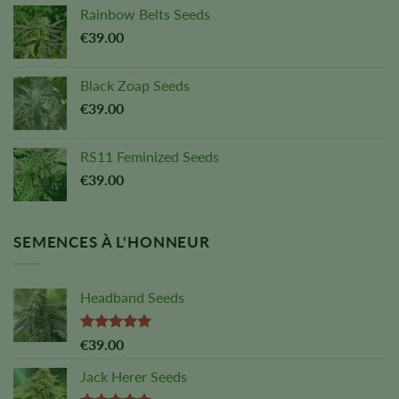
Rainbow Belts Seeds
€
39.00
Black Zoap Seeds
€
39.00
RS11 Feminized Seeds
€
39.00
SEMENCES À L'HONNEUR
Headband Seeds
Note :
5,00
€
39.00
sur 5
Jack Herer Seeds