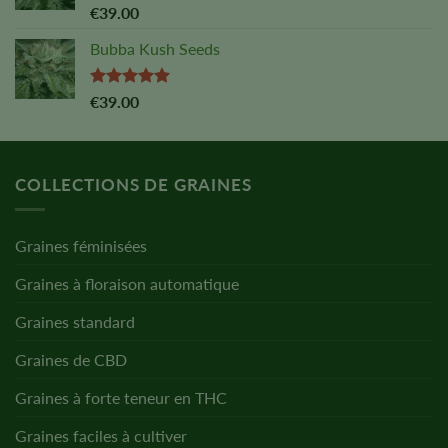
Note :
5,00
€
39.00
sur 5
Bubba Kush Seeds
Note :
5,00
€
39.00
sur 5
COLLECTIONS DE GRAINES
Graines féminisées
Graines à floraison automatique
Graines standard
Graines de CBD
Graines à forte teneur en THC
Graines faciles à cultiver