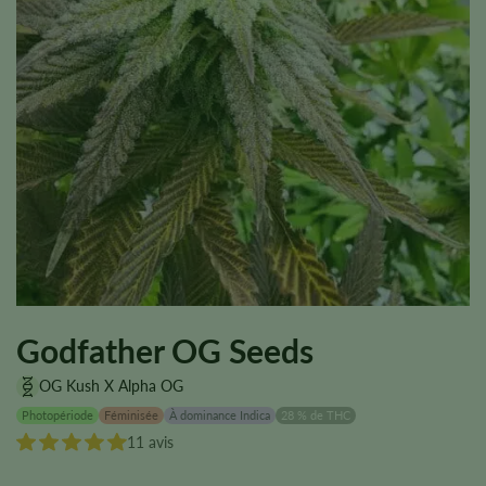
Godfather OG Seeds
OG Kush X Alpha OG
Photopériode
Féminisée
À dominance Indica
28 % de THC
11 avis