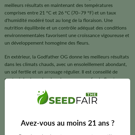
meilleurs résultats en maintenant des températures
comprises entre 21 °C et 26 °C (70–79 °F) et un taux
d'humidité modéré tout au long de la floraison. Une
nutrition équilibrée et un contrôle adéquat des conditions
environnementales favorisent une croissance vigoureuse et
un développement homogène des fleurs.
En extérieur, la Godfather OG donne les meilleurs résultats
dans les climats chauds, avec un ensoleillement abondant,
un sol fertile et un arrosage régulier. Il est conseillé de
soutenir les branches les plus grosses en fin de floraison
afin d’éviter qu’elles ne se plient sous le poids des têtes
lourdes et riches en résine.
Période de floraison, hauteur et rendement
Avez-vous au moins 21 ans ?
potentiel