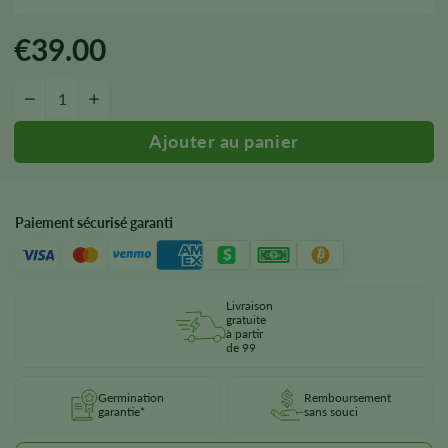
€
39.00
Godfather OG Seeds quantité
-
&plus ;
Paiement sécurisé garanti
Livraison
gratuite
à partir
de 99
Germination
Remboursement
garantie*
sans souci