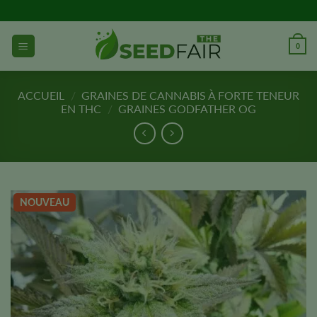
Aller
directement
au
0
contenu
ACCUEIL
/
GRAINES DE CANNABIS À FORTE TENEUR
EN THC
/
GRAINES GODFATHER OG
NOUVEAU