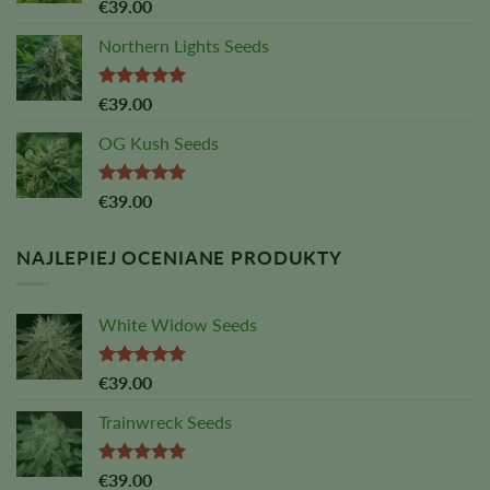
Ocena:
€
39.00
4,88
na 5
Northern Lights Seeds
Oceniono
€
39.00
na
5,00
z
5
OG Kush Seeds
Oceniono
€
39.00
na
5,00
z
5
NAJLEPIEJ OCENIANE PRODUKTY
White Widow Seeds
Oceniono
€
39.00
na
5,00
z
5
Trainwreck Seeds
Oceniono
€
39.00