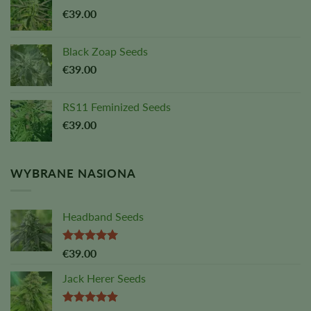
€
39.00
Black Zoap Seeds
€
39.00
RS11 Feminized Seeds
€
39.00
WYBRANE NASIONA
Headband Seeds
Oceniono
€
39.00
na
5,00
z
5
Jack Herer Seeds