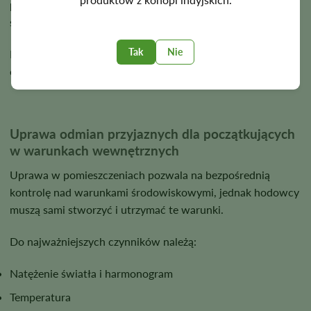
pochodzące z różnych linii hodowlanych, co skutkuje
szeroką gamą budów roślin i wymagań uprawowych.
Tak
Nie
Profil konkretnej odmiany jest bardziej przydatny niż wybór
oparty wyłącznie na zawartości indica lub sativa.
Uprawa odmian przyjaznych dla początkujących
w warunkach wewnętrznych
Uprawa w pomieszczeniach pozwala na bezpośrednią
kontrolę nad warunkami środowiskowymi, jednak hodowcy
muszą sami stworzyć i utrzymać te warunki.
Do najważniejszych czynników należą:
Natężenie światła i harmonogram
Temperatura