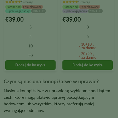
1 recenzja
1 recenzja
Fotoperiod
Feminizowane
Fotoperiod
Feminizowane
Z przewagą sativy
10% THC
Z przewagą Indica
20% THC
€
39.00
€
39.00
Ten
Ten
produkt
produkt
3
3
ma
ma
wiele
wiele
5
5
wariantów.
wariantów.
10+10 „
10
Opcje
Opcje
” za darmo
można
można
20+20 „
20
” za darmo
wybrać
wybrać
na
na
stronie
stronie
produktu
produktu
Czym są nasiona konopi łatwe w uprawie?
Nasiona konopi łatwe w uprawie są wybierane pod kątem
cech, które mogą ułatwić uprawę początkującym
hodowcom lub wszystkim, którzy preferują mniej
wymagające odmiany.