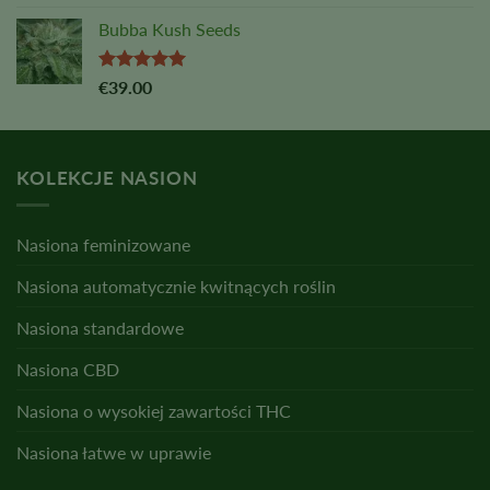
na
5,00
z
5
Bubba Kush Seeds
Oceniono
€
39.00
na
5,00
z
5
KOLEKCJE NASION
Nasiona feminizowane
Nasiona automatycznie kwitnących roślin
Nasiona standardowe
Nasiona CBD
Nasiona o wysokiej zawartości THC
Nasiona łatwe w uprawie