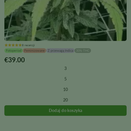
8 recenzji
Fotoperiod
Feminizowane
Z przewagą Indica
30% THC
€
39.00
Ten
produkt
3
ma
wiele
5
wariantów.
10
Opcje
można
20
wybrać
na
stronie
produktu