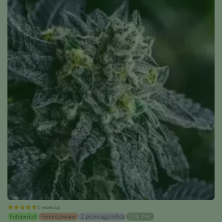
1 recenzja
Fotoperiod
Feminizowane
Z przewagą Indica
27% THC