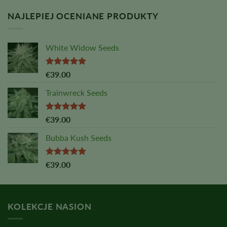
5
NAJLEPIEJ OCENIANE PRODUKTY
White Widow Seeds
Oceniono
€
39.00
na
5,00
z
5
Trainwreck Seeds
Oceniono
€
39.00
na
5,00
z
5
Bubba Kush Seeds
Oceniono
€
39.00
na
5,00
z
5
KOLEKCJE NASION