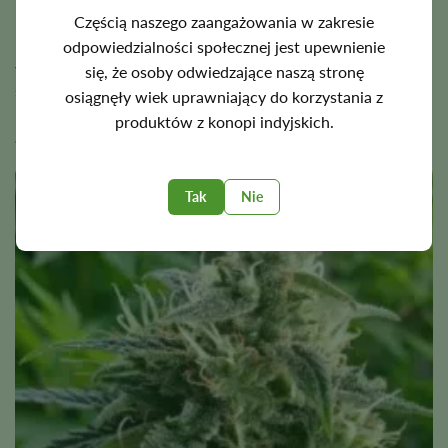
umiarkowanych zmian klimatycznych.
Częścią naszego zaangażowania w zakresie
Northern Lights ma stosunkowo krótki cykl genetyczny i
odpowiedzialności społecznej jest upewnienie
wytwarza kwiaty o wyraźnym profilu. Jego aromat łączy w
się, że osoby odwiedzające naszą stronę
sobie słodkie i pikantne nuty, co sprawia, że jest
osiągnęły wiek uprawniający do korzystania z
popularnym wyborem dla osób poszukujących niezawodnej
produktów z konopi indyjskich.
genetyki o dobrze zdefiniowanym charakterze.
BOGO!
Tak
Nie