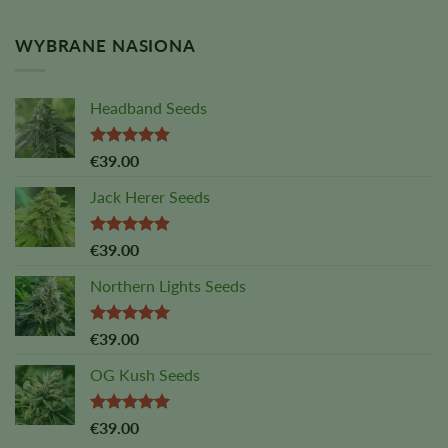
WYBRANE NASIONA
Headband Seeds
Oceniono
€
39.00
na
5,00
z
5
Jack Herer Seeds
Ocena:
€
39.00
4,88
na 5
Northern Lights Seeds
Oceniono
€
39.00
na
5,00
z
5
OG Kush Seeds
Oceniono
€
39.00
na
5,00
z