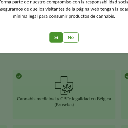
Forma parte de nuestro compromiso con la responsabilidad socia
asegurarnos de que los visitantes de la página web tengan la eda
mínima legal para consumir productos de cannabis.
da)
Sí
No
n clara y verificada, especialmente en un mercado en desarrollo
Cannabis medicinal y CBD: legalidad en Bélgica
(Bruselas)