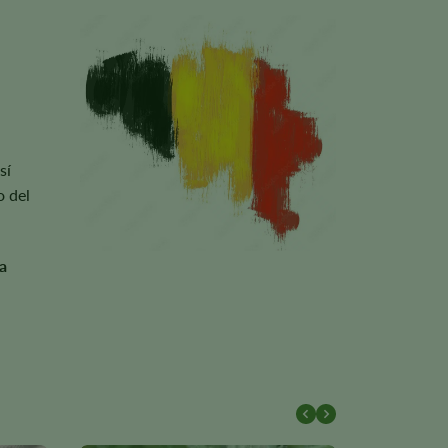
sí
o del
a