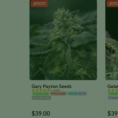
¡BOGO!
¡BOG
Gary Payton Seeds
Gela
1 reseña
Fotoperíodo
Feminizada
Híbrido 50/50
Fotope
25 % de THC
Predom
$
39.00
$
39
Este
Este