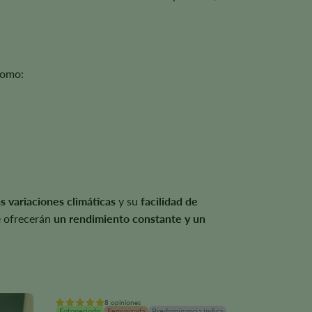
como:
as variaciones climáticas
y su
facilidad de
ue ofrecerán
un rendimiento constante y un
8 opiniones
Fotoperíodo
Feminizada
Predominancia índica