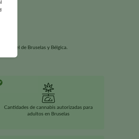
l
d
 como el de Bruselas y Bélgica.
Cantidades de cannabis autorizadas para
adultos en Bruselas