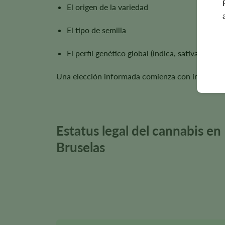
El origen de la variedad
El tipo de semilla
El perfil genético global (índica, sativa o híbri
Una elección informada comienza con informació
Estatus legal del cannabis en
Bruselas