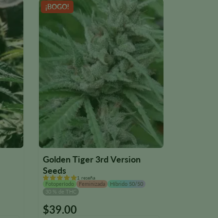
¡BOGO!
NUEVO
Golden Tiger 3rd Version
Iron Tria
Seeds
Fotoperíodo
1 reseña
28 % de THC
Fotoperíodo
Feminizada
Híbrido 50/50
30 % de THC
$
39.00
$
39.00
Este
Este