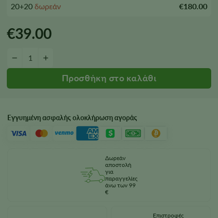
20+20
δωρεάν
€180.00
€
39.00
Ποσότητα σπόρων Bubba Kush
−
+
Εγγυημένη ασφαλής ολοκλήρωση αγοράς
Δωρεάν
αποστολή
για
παραγγελίες
άνω των 99
€
Επιστροφές