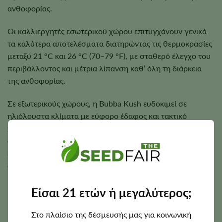
ανθοφορίας.
Οι καλλιεργητές εσωτερικού χώρου επιτυγχάνουν γενικά
τα καλύτερα αποτελέσματα διατηρώντας τις θερμοκρασίες
μεταξύ 21 °C και 26 °C (70–79 °F), με σταθερό έλεγχο του
περιβάλλοντος και μέτρια λίπανση καθ’ όλη τη διάρκεια
της ανθοφορίας.
Σε εξωτερικούς χώρους, η Bubba Kush ευδοκιμεί σε
ηλιόλουστα κλίματα με εύφορο έδαφος και τακτικό
πότισμα. Η στιβαρή δομή της υποστηρίζει καλά τα πυκνά
άνθη, αν και τα μεγαλύτερα κλαδιά μπορεί να χρειαστούν
επιπλέον στήριξη κατά τα τελευταία στάδια της
ανθοφορίας.
Είσαι 21 ετών ή μεγαλύτερος;
Περίοδος άνθησης, ύψος και δυναμικό
Στο πλαίσιο της δέσμευσής μας για κοινωνική
απόδοσης