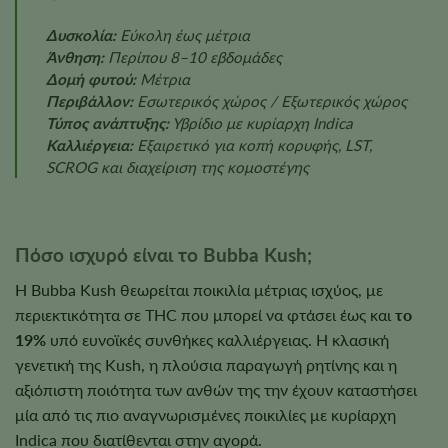
Δυσκολία:
Εύκολη έως μέτρια
Άνθηση:
Περίπου 8–10 εβδομάδες
Δομή φυτού:
Μέτρια
Περιβάλλον:
Εσωτερικός χώρος / Εξωτερικός χώρος
Τύπος ανάπτυξης:
Υβρίδιο με κυρίαρχη Indica
Καλλιέργεια:
Εξαιρετικό για κοπή κορυφής, LST,
SCROG και διαχείριση της κομοστέγης
Πόσο ισχυρό είναι το Bubba Kush;
Η Bubba Kush θεωρείται ποικιλία μέτριας ισχύος, με
περιεκτικότητα σε THC που μπορεί να φτάσει έως και
το
19%
υπό ευνοϊκές συνθήκες καλλιέργειας. Η κλασική
γενετική της Kush, η πλούσια παραγωγή ρητίνης και η
αξιόπιστη ποιότητα των ανθών της την έχουν καταστήσει
μία από τις πιο αναγνωρισμένες ποικιλίες με κυρίαρχη
Indica που διατίθενται στην αγορά.