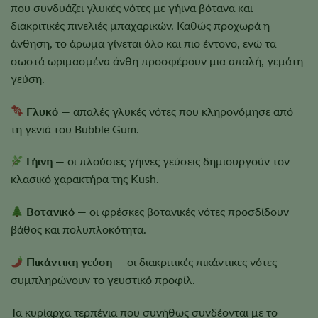
που συνδυάζει γλυκές νότες με γήινα βότανα και
διακριτικές πινελιές μπαχαρικών. Καθώς προχωρά η
άνθηση, το άρωμα γίνεται όλο και πιο έντονο, ενώ τα
σωστά ωριμασμένα άνθη προσφέρουν μια απαλή, γεμάτη
γεύση.
Γλυκό
— απαλές γλυκές νότες που κληρονόμησε από
τη γενιά του Bubble Gum.
Γήινη
— οι πλούσιες γήινες γεύσεις δημιουργούν τον
κλασικό χαρακτήρα της Kush.
Βοτανικό
— οι φρέσκες βοτανικές νότες προσδίδουν
βάθος και πολυπλοκότητα.
Πικάντικη γεύση
— οι διακριτικές πικάντικες νότες
συμπληρώνουν το γευστικό προφίλ.
Τα κυρίαρχα τερπένια που συνήθως συνδέονται με το