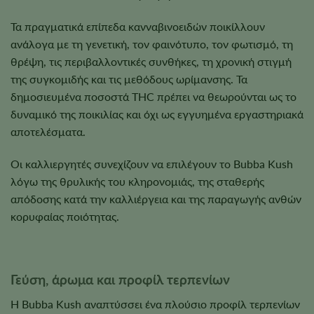
Τα πραγματικά επίπεδα κανναβινοειδών ποικίλλουν
ανάλογα με τη γενετική, τον φαινότυπο, τον φωτισμό, τη
θρέψη, τις περιβαλλοντικές συνθήκες, τη χρονική στιγμή
της συγκομιδής και τις μεθόδους ωρίμανσης. Τα
δημοσιευμένα ποσοστά THC πρέπει να θεωρούνται ως το
δυναμικό της ποικιλίας και όχι ως εγγυημένα εργαστηριακά
αποτελέσματα.
Οι καλλιεργητές συνεχίζουν να επιλέγουν το Bubba Kush
λόγω της θρυλικής του κληρονομιάς, της σταθερής
απόδοσης κατά την καλλιέργεια και της παραγωγής ανθών
κορυφαίας ποιότητας.
Γεύση, άρωμα και προφίλ τερπενίων
Η Bubba Kush αναπτύσσει ένα πλούσιο προφίλ τερπενίων