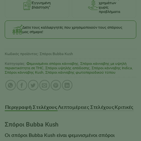
Εγγυημένη
χρημάτων
βλάστηση*
χωρίς
προβλήματα
Δείτε τους καλλιεργητές που χρησιμοποιούν τους σπόρους
μας σήμερα!
Κωδικός προϊόντος:
Σπόροι Bubba Kush
Κατηγορίες:
Φεμινισμένοι σπόροι κάνναβης
,
Σπόροι κάνναβης με υψηλή
περιεκτικότητα σε THC
,
Σπόροι υψηλής απόδοσης
,
Σπόροι κάνναβης Indica
,
Σπόροι κάνναβης Kush
,
Σπόροι κάνναβης φωτοπεριοδικού τύπου
Περιγραφή Στελέχους
Λεπτομέρειες Στελέχους
Κριτικές
Σπόροι Bubba Kush
Οι σπόροι Bubba Kush είναι φεμινισμένοι σπόροι