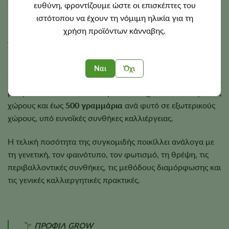
ευθύνη, φροντίζουμε ώστε οι επισκέπτες του
ιστότοπου να έχουν τη νόμιμη ηλικία για τη
Η Bubba Kush ολοκληρώνει συνήθως την άνθιση σε
χρήση προϊόντων κάνναβης.
περίπου
8–10 εβδομάδες
σε εσωτερικό χώρο, ενώ ο
χρόνος συγκομιδής σε εξωτερικό χώρο εξαρτάται από το
κλίμα της περιοχής και τις εποχιακές συνθήκες.
Ναι
Όχι
Τα φυτά φτάνουν συνήθως σε ύψος περίπου
3–4 πόδια
και
μπορούν να αποδώσουν περίπου
500 g/m²
σε εσωτερικούς
χώρους και έως
500 γραμμάρια
ανά φυτό σε εξωτερικούς
χώρους, υπό ευνοϊκές συνθήκες καλλιέργειας.
Η τελική ποσότητα της συγκομιδής ποικίλλει ανάλογα με
τη γενετική, τον φαινότυπο, τον φωτισμό, τη θρέψη, τις
περιβαλλοντικές συνθήκες, τις μεθόδους διαμόρφωσης και
τις γενικές καλλιεργητικές πρακτικές.
ΠΡΟΦΙΛ GROW