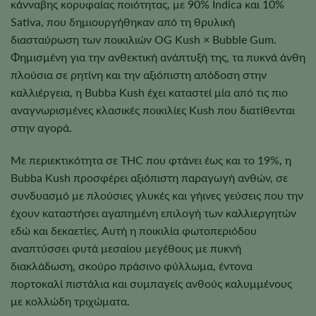
κάνναβης κορυφαίας ποιότητας, με 90% Indica και 10%
Sativa, που δημιουργήθηκαν από τη θρυλική
διασταύρωση των ποικιλιών OG Kush × Bubble Gum.
Φημισμένη για την ανθεκτική ανάπτυξή της, τα πυκνά άνθη
πλούσια σε ρητίνη και την αξιόπιστη απόδοση στην
καλλιέργεια, η Bubba Kush έχει καταστεί μία από τις πιο
αναγνωρισμένες κλασικές ποικιλίες Kush που διατίθενται
στην αγορά.
Με περιεκτικότητα σε THC που φτάνει έως και το 19%, η
Bubba Kush προσφέρει αξιόπιστη παραγωγή ανθών, σε
συνδυασμό με πλούσιες γλυκές και γήινες γεύσεις που την
έχουν καταστήσει αγαπημένη επιλογή των καλλιεργητών
εδώ και δεκαετίες. Αυτή η ποικιλία φωτοπεριόδου
αναπτύσσει φυτά μεσαίου μεγέθους με πυκνή
διακλάδωση, σκούρο πράσινο φύλλωμα, έντονα
πορτοκαλί πιστάλια και συμπαγείς ανθούς καλυμμένους
με κολλώδη τριχώματα.