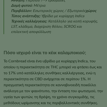
Δομή φυτού:
Μέτρια
Περιβάλλον:
Εσωτερικός χώρος / Εξωτερικός
χώρος
Τύπος ανάπτυξης:
Υβρίδιο με κυρίαρχη Indica
Τεχνικές καλλιέργειας:
Κατάλληλο για κοπή κορυφής,
LST, κλάδεμα, διαχείριση θόλου, SCROG και
επιλεκτική αποφύλλωση
Πόσο ισχυρό είναι το κέικ καλαμποκιού;
Το Cornbread είναι ένα υβρίδιο με κυρίαρχη Indica, του
οποίου η περιεκτικότητα σε THC μπορεί να φτάσει έως και
το 17% υπό κατάλληλες συνθήκες καλλιέργειας, ενώ η
περιεκτικότητα σε CBD ανέρχεται σε περίπου 1%. Η
πραγματική περιεκτικότητα σε κανναβινοειδή ποικίλλει
ανάλογα με τον φαινότυπο, την ένταση του φωτισμού, την
υγεία των φυτών, τη θρέψη, το χρόνο συγκομιδής, τις
μεθόδους ωρίμανσης και τις περιβαλλοντικές συνθήκες.