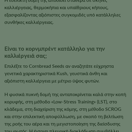
καλλιέργειας, θερμοκήπια και υπαίθριους κήπους,
εξασφαλίζοντας αξιόπιστες συγκομιδές υπό κατάλληλες
συνθήκες καλλιέργειας.
Είναι το κορνμπρέντ κατάλληλο για την
καλλιέργειά σας;
Επιλέξτε το Cornbread Seeds αν αναζητάτε εύχρηστα
γενετικά χαρακτηριστικά Kush, γευστικά άνθη και
αξιόπιστη καλλιέργεια με μέτριο ύψος φυτών.
Η φυσικά πυκνή δομή της ανταποκρίνεται καλά στην κοπή
κορυφής, στη μέθοδο «Low-Stress Training» (LST), στο
κλάδεμα, στη διαχείριση της κόμης, στη μέθοδο SCROG
και στην επιλεκτική αποφύλλωση, με σκοπό τη βελτίωση
της ροής του αέρα και τη μεγιστοποίηση της διείσδυσης
του φωτός. Η έντονη πλευρική διακλάδωση συμβάλλει