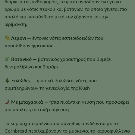
διάρκεια της ανθοφορίας, τα φυτά αναδύουν ένα γήινο
άρωμα με νότες πεύκου και βοτάνων, το οποίο γίνεται πιο
απαλό και πιο σύνθετο μετά την ξήρανση και την
ωρίμανση.
Λεμόνι
— έντονες νότες εσπεριδοειδών που
προσδίδουν φρεσκάδα
Βοτανικό
— βοτανικός χαρακτήρας που θυμίζει
δεντρολίβανο και θυμάρι
Ξυλώδες
— φυσικές ξυλώδεις νότες που
συμπληρώνουν τη γενεαλογία της Kush
Με μπαχαρικά
— ήπια πικάντικη γεύση που προσφέρει
μια απαλή, γευστική επίγευση
Τα κυρίαρχα τερπένια που συνήθως συνδέονται με το
Cornbread περιλαμβάνουν το μυρκένιο, το καρυοφυλλένιο