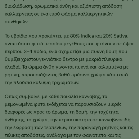
διακλάδωση, αρωματικά άνθη και αξιόπιστη απόδοση
καλλιέργειας σε ένα ευρύ φάσμα καλλιεργητικών
συνθηκών.
Το υβρίδιο που προκύπτει, με 80% Indica και 20% Sativa,
αναπτύσσει φυτά μεσαίου μεγέθους που φτάνουν σε ύψος
περίπου 3–4 πόδια, ενώ σχηματίζει μια πυκνή δομή που
θυμίζει χριστουγεννιάτικο δέντρο με μακριά πλευρικά
κλαδιά. Τα ώριμα άνθη γίνονται πυκνά και καλυμμένα με
ρητίνη, παρουσιάζοντας βαθύ πράσινο χρώμα κάτω από
την πλούσια κάλυψη τριχωμάτων.
Όπως συμβαίνει με κάθε ποικιλία κάνναβης, τα
μεμονωμένα φυτά ενδέχεται να παρουσιάζουν μικρές
διαφορές ως προς το άρωμα, τη δομή, την ταχύτητα
άνθησης, το χρώμα, την περιεκτικότητα σε κανναβινοειδή,
την έκφραση των τερπενίων, την παραγωγή ρητίνης και τις
τελικές αποδόσεις, ανάλογα με τον φαινότυπο και τις