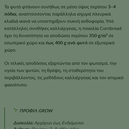
Τα φυτά φτάνουν συνήθως σε μέσο ύψος περίπου
3–4
πόδια
, αναπτύσσοντας παράλληλα ισχυρά πλευρικά
κλαδιά ικανά να υποστηρίξουν πυκνή ανθοφορία. Υπό
κατάλληλες συνθήκες καλλιέργειας, η ποικιλία Cornbread
έχει τη δυνατότητα να αποδώσει περίπου
350 g/m²
σε
εσωτερικό χώρο και
έως 400 g ανά φυτό
σε εξωτερικό
χώρο.
Οι τελικές αποδόσεις εξαρτώνται από τον φωτισμό, την
υγεία των φυτών, τη θρέψη, τη σταθερότητα του
περιβάλλοντος, τις μεθόδους καλλιέργειας και τον ατομικό
φαινότυπο.
ΠΡΟΦΙΛ GROW
Δυσκολία:
Αρχάριοι έως Ενδιάμεσοι
Άνθηση:
Περίπου 7–9 εβδομάδες