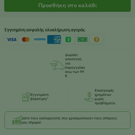
Εγγυημένη ασφαλής ολοκλήρωση αγοράς
Δωρεάν
αποστολή
για
παραγγελίες
άνω των 99
€
Επιστροφές
Εγγυημένη
χρημάτων
βλάστηση*
χωρίς
προβλήματα
Δείτε τους καλλιεργητές που χρησιμοποιούν τους σπόρους
μας σήμερα!