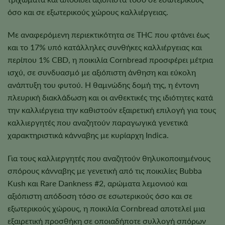
όσο και σε εξωτερικούς χώρους καλλιέργειας.
Με αναφερόμενη περιεκτικότητα σε THC που φτάνει έως
και το 17% υπό κατάλληλες συνθήκες καλλιέργειας και
περίπου 1% CBD, η ποικιλία Cornbread προσφέρει μέτρια
ισχύ, σε συνδυασμό με αξιόπιστη άνθηση και εύκολη
ανάπτυξη του φυτού. Η θαμνώδης δομή της, η έντονη
πλευρική διακλάδωση και οι ανθεκτικές της ιδιότητες κατά
την καλλιέργεια την καθιστούν εξαιρετική επιλογή για τους
καλλιεργητές που αναζητούν παραγωγικά γενετικά
χαρακτηριστικά κάνναβης με κυρίαρχη Indica.
Για τους καλλιεργητές που αναζητούν θηλυκοποιημένους
σπόρους κάνναβης με γενετική από τις ποικιλίες Bubba
Kush και Rare Dankness #2, αρώματα λεμονιού και
αξιόπιστη απόδοση τόσο σε εσωτερικούς όσο και σε
εξωτερικούς χώρους, η ποικιλία Cornbread αποτελεί μια
εξαιρετική προσθήκη σε οποιαδήποτε συλλογή σπόρων