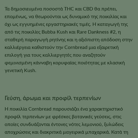
Τα δημοσιευμένα ποσοστά THC και CBD θα πρέπει,
επομένως, να θεωρούνται ως δυναμικό της ποικιλίας και
όχι ως εγγυημένες εργαστηριακές τιμές. Η καταγωγή της
από τις ποικιλίες Bubba Kush και Rare Dankness #2, η
σταθερή παραγωγή ρητίνης και η αξιόπιστη απόδοση στην
καλλιέργεια καθιστούν την Cornbread μια εξαιρετική
επιλογή για τους καλλιεργητές που αναζητούν
φεμινισμένη κάνναβη κορυφαίας ποιότητας με κλασική
γενετική Kush.
Γεύση, άρωμα και προφίλ τερπενίων
Η ποικιλία Cornbread παρουσιάζει ένα χαρακτηριστικό
προφίλ τερπενίων με φρέσκες βοτανικές γεύσεις, στις
οποίες συνδυάζονται έντονες νότες λεμονιού, ξυλώδεις
αποχρώσεις και διακριτικά μαγειρικά μπαχαρικά. Κατά τη