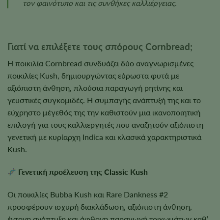
τον φαινότυπο και τις συνθήκες καλλιέργειας.
Γιατί να επιλέξετε τους σπόρους Cornbread;
Η ποικιλία Cornbread συνδυάζει δύο αναγνωρισμένες
ποικιλίες Kush, δημιουργώντας εύρωστα φυτά με
αξιόπιστη άνθηση, πλούσια παραγωγή ρητίνης και
γευστικές συγκομιδές. Η συμπαγής ανάπτυξή της και το
εύχρηστο μέγεθός της την καθιστούν μια ικανοποιητική
επιλογή για τους καλλιεργητές που αναζητούν αξιόπιστη
γενετική με κυρίαρχη Indica και κλασικά χαρακτηριστικά
Kush.
Γενετική προέλευση της Classic Kush
Οι ποικιλίες Bubba Kush και Rare Dankness #2
προσφέρουν ισχυρή διακλάδωση, αξιόπιστη άνθηση,
έντονη ανάπτυξη και άφθονη παραγωγή τριχωμάτων καθ’