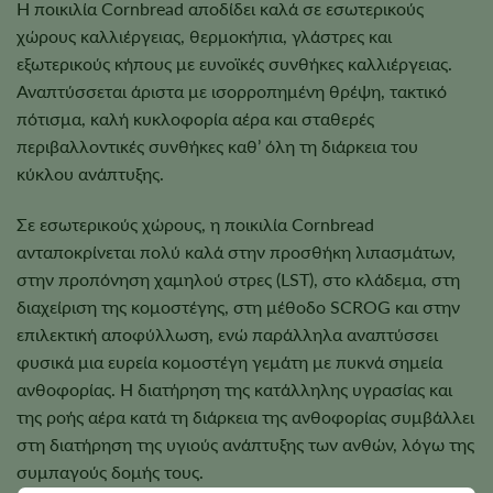
Η ποικιλία Cornbread αποδίδει καλά σε εσωτερικούς
χώρους καλλιέργειας, θερμοκήπια, γλάστρες και
εξωτερικούς κήπους με ευνοϊκές συνθήκες καλλιέργειας.
Αναπτύσσεται άριστα με ισορροπημένη θρέψη, τακτικό
πότισμα, καλή κυκλοφορία αέρα και σταθερές
περιβαλλοντικές συνθήκες καθ’ όλη τη διάρκεια του
κύκλου ανάπτυξης.
Σε εσωτερικούς χώρους, η ποικιλία Cornbread
ανταποκρίνεται πολύ καλά στην προσθήκη λιπασμάτων,
στην προπόνηση χαμηλού στρες (LST), στο κλάδεμα, στη
διαχείριση της κομοστέγης, στη μέθοδο SCROG και στην
επιλεκτική αποφύλλωση, ενώ παράλληλα αναπτύσσει
φυσικά μια ευρεία κομοστέγη γεμάτη με πυκνά σημεία
ανθοφορίας. Η διατήρηση της κατάλληλης υγρασίας και
της ροής αέρα κατά τη διάρκεια της ανθοφορίας συμβάλλει
στη διατήρηση της υγιούς ανάπτυξης των ανθών, λόγω της
συμπαγούς δομής τους.