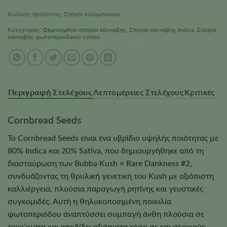
Κωδικός προϊόντος:
Σπόροι καλαμποκιού
Κατηγορίες:
Φεμινισμένοι σπόροι κάνναβης
,
Σπόροι κάνναβης Indica
,
Σπόροι
κάνναβης φωτοπεριοδικού τύπου
Περιγραφή Στελέχους
Λεπτομέρειες Στελέχους
Κριτικές
Cornbread Seeds
Το Cornbread Seeds είναι ένα υβρίδιο υψηλής ποιότητας με
80% Indica και 20% Sativa, που δημιουργήθηκε από τη
διασταύρωση των Bubba Kush × Rare Dankness #2,
συνδυάζοντας τη θρυλική γενετική του Kush με αξιόπιστη
καλλιέργεια, πλούσια παραγωγή ρητίνης και γευστικές
συγκομιδές. Αυτή η θηλυκοποιημένη ποικιλία
φωτοπεριόδου αναπτύσσει συμπαγή άνθη πλούσια σε
τριχώματα και αποδίδει αξιόπιστα τόσο σε εσωτερικούς