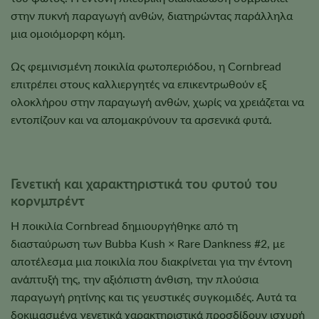
στην πυκνή παραγωγή ανθών, διατηρώντας παράλληλα
μια ομοιόμορφη κόμη.
Ως φεμινισμένη ποικιλία φωτοπεριόδου, η Cornbread
επιτρέπει στους καλλιεργητές να επικεντρωθούν εξ
ολοκλήρου στην παραγωγή ανθών, χωρίς να χρειάζεται να
εντοπίζουν και να απομακρύνουν τα αρσενικά φυτά.
Γενετική και χαρακτηριστικά του φυτού του
κορνμπρέντ
Η ποικιλία Cornbread δημιουργήθηκε από τη
διασταύρωση των Bubba Kush × Rare Dankness #2, με
αποτέλεσμα μια ποικιλία που διακρίνεται για την έντονη
ανάπτυξή της, την αξιόπιστη άνθιση, την πλούσια
παραγωγή ρητίνης και τις γευστικές συγκομιδές. Αυτά τα
δοκιμασμένα γενετικά χαρακτηριστικά προσδίδουν ισχυρή