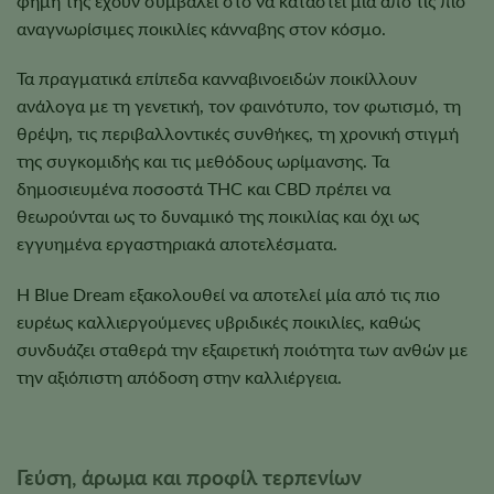
φήμη της έχουν συμβάλει στο να καταστεί μία από τις πιο
αναγνωρίσιμες ποικιλίες κάνναβης στον κόσμο.
Τα πραγματικά επίπεδα κανναβινοειδών ποικίλλουν
ανάλογα με τη γενετική, τον φαινότυπο, τον φωτισμό, τη
θρέψη, τις περιβαλλοντικές συνθήκες, τη χρονική στιγμή
της συγκομιδής και τις μεθόδους ωρίμανσης. Τα
δημοσιευμένα ποσοστά THC και CBD πρέπει να
θεωρούνται ως το δυναμικό της ποικιλίας και όχι ως
εγγυημένα εργαστηριακά αποτελέσματα.
Η Blue Dream εξακολουθεί να αποτελεί μία από τις πιο
ευρέως καλλιεργούμενες υβριδικές ποικιλίες, καθώς
συνδυάζει σταθερά την εξαιρετική ποιότητα των ανθών με
την αξιόπιστη απόδοση στην καλλιέργεια.
Γεύση, άρωμα και προφίλ τερπενίων