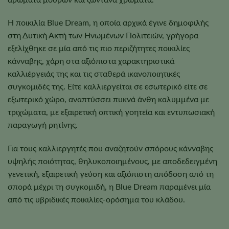
Η ποικιλία Blue Dream, η οποία αρχικά έγινε δημοφιλής
στη Δυτική Ακτή των Ηνωμένων Πολιτειών, γρήγορα
εξελίχθηκε σε μία από τις πιο περιζήτητες ποικιλίες
κάνναβης, χάρη στα αξιόπιστα χαρακτηριστικά
καλλιέργειάς της και τις σταθερά ικανοποιητικές
συγκομιδές της. Είτε καλλιεργείται σε εσωτερικό είτε σε
εξωτερικό χώρο, αναπτύσσει πυκνά άνθη καλυμμένα με
τριχώματα, με εξαιρετική οπτική γοητεία και εντυπωσιακή
παραγωγή ρητίνης.
Για τους καλλιεργητές που αναζητούν σπόρους κάνναβης
υψηλής ποιότητας, θηλυκοποιημένους, με αποδεδειγμένη
γενετική, εξαιρετική γεύση και αξιόπιστη απόδοση από τη
σπορά μέχρι τη συγκομιδή, η Blue Dream παραμένει μία
από τις υβριδικές ποικιλίες-ορόσημα του κλάδου.