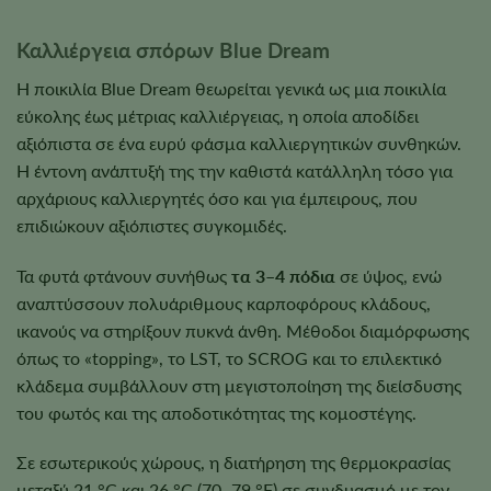
Καλλιέργεια σπόρων Blue Dream
Η ποικιλία Blue Dream θεωρείται γενικά ως μια ποικιλία
εύκολης έως μέτριας καλλιέργειας, η οποία αποδίδει
αξιόπιστα σε ένα ευρύ φάσμα καλλιεργητικών συνθηκών.
Η έντονη ανάπτυξή της την καθιστά κατάλληλη τόσο για
αρχάριους καλλιεργητές όσο και για έμπειρους, που
επιδιώκουν αξιόπιστες συγκομιδές.
Τα φυτά φτάνουν συνήθως
τα 3–4 πόδια
σε ύψος, ενώ
αναπτύσσουν πολυάριθμους καρποφόρους κλάδους,
ικανούς να στηρίξουν πυκνά άνθη. Μέθοδοι διαμόρφωσης
όπως το «topping», το LST, το SCROG και το επιλεκτικό
κλάδεμα συμβάλλουν στη μεγιστοποίηση της διείσδυσης
του φωτός και της αποδοτικότητας της κομοστέγης.
Σε εσωτερικούς χώρους, η διατήρηση της θερμοκρασίας
μεταξύ 21 °C και 26 °C (70–79 °F) σε συνδυασμό με τον