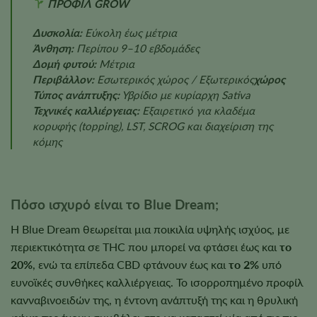
ΠΡΟΦΙΛ GROW
Δυσκολία:
Εύκολη έως μέτρια
Άνθηση:
Περίπου 9–10 εβδομάδες
Δομή φυτού:
Μέτρια
Περιβάλλον:
Εσωτερικός χώρος / Εξωτερικός
χώρος
Τύπος ανάπτυξης:
Υβρίδιο με κυρίαρχη Sativa
Τεχνικές καλλιέργειας:
Εξαιρετικό για κλαδέμα
κορυφής (topping), LST, SCROG και διαχείριση της
κόμης
Πόσο ισχυρό είναι το Blue Dream;
Η Blue Dream θεωρείται μια ποικιλία υψηλής ισχύος, με
περιεκτικότητα σε THC που μπορεί να φτάσει έως και
το
20%
, ενώ τα επίπεδα CBD φτάνουν έως και
το 2%
υπό
ευνοϊκές συνθήκες καλλιέργειας. Το ισορροπημένο προφίλ
κανναβινοειδών της, η έντονη ανάπτυξή της και η θρυλική