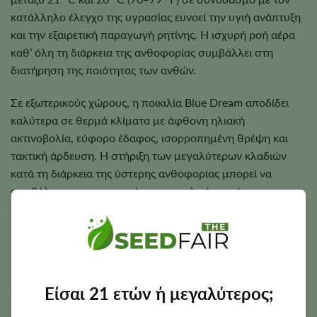
κατάλληλο έλεγχο της υγρασίας ευνοεί την υγιή ανάπτυξη
και την εξαιρετική παραγωγή ρητίνης. Η ισχυρή ροή αέρα
καθ’ όλη τη διάρκεια της ανθοφορίας συμβάλλει στη
διατήρηση της ποιότητας των ανθών.
Σε εξωτερικούς χώρους, η ποικιλία Blue Dream αποδίδει
καλύτερα σε θερμά κλίματα με άφθονη ηλιακή
ακτινοβολία, εύφορο έδαφος, ισορροπημένη θρέψη και
τακτική άρδευση. Η στήριξη των μεγαλύτερων κλαδιών
κατά τη διάρκεια της ύστερης ανθοφορίας μπορεί να
συμβάλει στη μεγιστοποίηση της τελικής ποιότητας της
συγκομιδής.
Περίοδος άνθησης, ύψος και δυναμικό
απόδοσης
Είσαι 21 ετών ή μεγαλύτερος;
Η ποικιλία Blue Dream ολοκληρώνει συνήθως την άνθιση