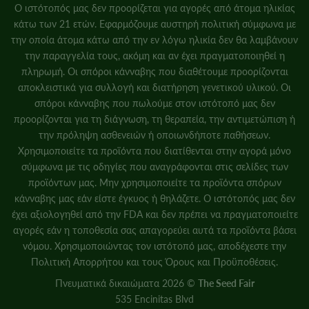
Ο ιστότοπός μας δεν προορίζεται για αγορές από άτομα ηλικίας
κάτω των 21 ετών. Εφαρμόζουμε αυστηρή πολιτική σύμφωνα με
την οποία άτομα κάτω από την εν λόγω ηλικία δεν θα λαμβάνουν
την παραγγελία τους, ακόμη και αν έχει πραγματοποιηθεί η
πληρωμή. Οι σπόροι κάνναβης που διαθέτουμε προορίζονται
αποκλειστικά για συλλογή και διατήρηση γενετικού υλικού. Οι
σπόροι κάνναβης που πωλούμε στον ιστότοπό μας δεν
προορίζονται για τη διάγνωση, τη θεραπεία, την αντιμετώπιση ή
την πρόληψη ασθενειών ή οποιωνδήποτε παθήσεων.
Χρησιμοποιείτε τα προϊόντα που διατίθενται στην αγορά μόνο
σύμφωνα με τις οδηγίες που αναγράφονται στις σελίδες των
προϊόντων μας. Μην χρησιμοποιείτε τα προϊόντα σπόρων
κάνναβης μας εάν είστε έγκυος ή θηλάζετε. Ο ιστότοπός μας δεν
έχει αξιολογηθεί από την FDA και δεν πρέπει να πραγματοποιείτε
αγορές εάν η τοποθεσία σας απαγορεύει αυτά τα προϊόντα βάσει
νόμου. Χρησιμοποιώντας τον ιστότοπό μας, αποδέχεστε την
Πολιτική Απορρήτου
και
τους Όρους και Προϋποθέσεις.
Πνευματικά δικαιώματα 2026 ©
The Seed Fair
535 Encinitas Blvd