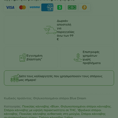
Δωρεάν
αποστολή
για
παραγγελίες
άνω των 99
€
Επιστροφές
Εγγυημένη
χρημάτων
βλάστηση*
χωρίς
προβλήματα
Δείτε τους καλλιεργητές που χρησιμοποιούν τους σπόρους
μας σήμερα!
Κωδικός προϊόντος:
Θηλυκοποιημένοι σπόροι Blue Dream
Κατηγορίες:
Ποικιλίες κάνναβης «Blue»
,
Θηλυκοποιημένοι σπόροι κάνναβης
,
Σπόροι κάνναβης με υψηλή περιεκτικότητα σε THC
,
Υβριδικοί σπόροι
κάνναβης
,
Ποικιλίες κάνναβης ανθεκτικές στη μούχλα
,
Σπόροι κάνναβης
φωτοπεριοδικού τύπου
,
Σπόροι κάνναβης Sativa