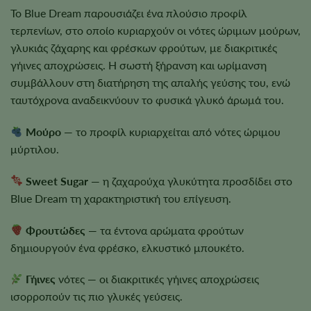
Το Blue Dream παρουσιάζει ένα πλούσιο προφίλ
τερπενίων, στο οποίο κυριαρχούν οι νότες ώριμων μούρων,
γλυκιάς ζάχαρης και φρέσκων φρούτων, με διακριτικές
γήινες αποχρώσεις. Η σωστή ξήρανση και ωρίμανση
συμβάλλουν στη διατήρηση της απαλής γεύσης του, ενώ
ταυτόχρονα αναδεικνύουν το φυσικά γλυκό άρωμά του.
Μούρο
— το προφίλ κυριαρχείται από νότες ώριμου
μύρτιλου.
Sweet Sugar
— η ζαχαρούχα γλυκύτητα προσδίδει στο
Blue Dream τη χαρακτηριστική του επίγευση.
Φρουτώδες
— τα έντονα αρώματα φρούτων
δημιουργούν ένα φρέσκο, ελκυστικό μπουκέτο.
Γήινες
νότες — οι διακριτικές γήινες αποχρώσεις
ισορροπούν τις πιο γλυκές γεύσεις.