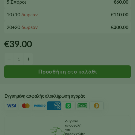
5 Σπόροι
€60.00
10+10
δωρεάν
€110.00
20+20
δωρεάν
€200.00
€
39.00
Ποσότητα θηλυκών σπόρων Blue Lobster
−
+
Εγγυημένη ασφαλής ολοκλήρωση αγοράς
Δωρεάν
αποστολή
για
παραγγελίες