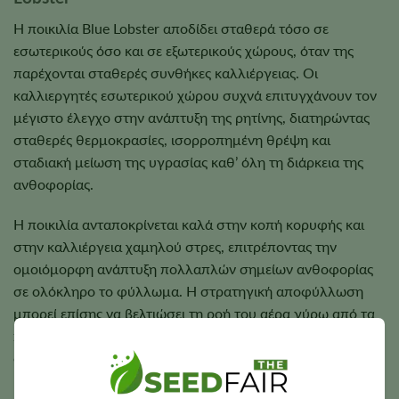
Η ποικιλία Blue Lobster αποδίδει σταθερά τόσο σε
εσωτερικούς όσο και σε εξωτερικούς χώρους, όταν της
παρέχονται σταθερές συνθήκες καλλιέργειας. Οι
καλλιεργητές εσωτερικού χώρου συχνά επιτυγχάνουν τον
μέγιστο έλεγχο στην ανάπτυξη της ρητίνης, διατηρώντας
σταθερές θερμοκρασίες, ισορροπημένη θρέψη και
σταδιακή μείωση της υγρασίας καθ’ όλη τη διάρκεια της
ανθοφορίας.
Η ποικιλία ανταποκρίνεται καλά στην κοπή κορυφής και
στην καλλιέργεια χαμηλού στρες, επιτρέποντας την
ομοιόμορφη ανάπτυξη πολλαπλών σημείων ανθοφορίας
σε ολόκληρο το φύλλωμα. Η στρατηγική αποφύλλωση
μπορεί επίσης να βελτιώσει τη ροή του αέρα γύρω από τα
πυκνά άνθη, χωρίς να προκαλεί υπερβολικό στρες στο
φυτό.
Επειδή οι ώριμοι ανθοί γίνονται συμπαγείς και πλούσιοι σε