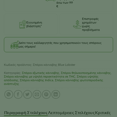
άνω των 99
€
Επιστροφές
Εγγυημένη
χρημάτων
βλάστηση*
χωρίς
προβλήματα
Δείτε τους καλλιεργητές που χρησιμοποιούν τους σπόρους
μας σήμερα!
Κωδικός προϊόντος:
Σπόροι κάνναβης Blue Lobster
Κατηγορίες:
Σπόροι εξωτικής κάνναβης
,
Σπόροι θηλυκοποιημένης κάνναβης
,
Σπόροι κάνναβης με υψηλή περιεκτικότητα σε THC
,
Σπόροι υψηλής
απόδοσης
,
Σπόροι κάνναβης Indica
,
Σπόροι κάνναβης φωτοπεριοδικής
ανάπτυξης
Περιγραφή Στελέχους
Λεπτομέρειες Στελέχους
Κριτικές