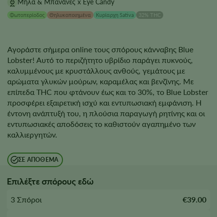
Μήλα & Μπανάνες x Eye Candy
Φωτοπερίοδος
Θηλυκοποιημένα
Κυρίαρχη Sativa
32% THC
Αγοράστε σήμερα online τους σπόρους κάνναβης Blue
Lobster! Αυτό το περιζήτητο υβρίδιο παράγει πυκνούς,
καλυμμένους με κρυστάλλους ανθούς, γεμάτους με
αρώματα γλυκών μούρων, καραμέλας και βενζίνης. Με
επίπεδα THC που φτάνουν έως και το 30%, το Blue Lobster
προσφέρει εξαιρετική ισχύ και εντυπωσιακή εμφάνιση. Η
έντονη ανάπτυξή του, η πλούσια παραγωγή ρητίνης και οι
εντυπωσιακές αποδόσεις το καθιστούν αγαπημένο των
καλλιεργητών.
ΣΕ ΑΠΌΘΕΜΑ
Επιλέξτε σπόρους εδώ
3 Σπόροι
€39.00