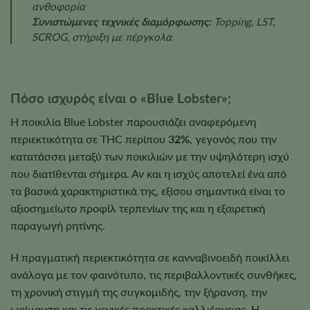
ανθοφορία
Συνιστώμενες τεχνικές διαμόρφωσης:
Topping, LST,
SCROG, στήριξη με πέργκολα
Πόσο ισχυρός είναι ο «Blue Lobster»;
Η ποικιλία Blue Lobster παρουσιάζει αναφερόμενη
περιεκτικότητα σε THC περίπου
32%
, γεγονός που την
κατατάσσει μεταξύ των ποικιλιών με την υψηλότερη ισχύ
που διατίθενται σήμερα. Αν και η ισχύς αποτελεί ένα από
τα βασικά χαρακτηριστικά της, εξίσου σημαντικά είναι το
αξιοσημείωτο προφίλ τερπενίων της και η εξαιρετική
παραγωγή ρητίνης.
Η πραγματική περιεκτικότητα σε κανναβινοειδή ποικίλλει
ανάλογα με τον φαινότυπο, τις περιβαλλοντικές συνθήκες,
τη χρονική στιγμή της συγκομιδής, την ξήρανση, την
ωρίμανση και τις γενικές πρακτικές καλλιέργειας. Η