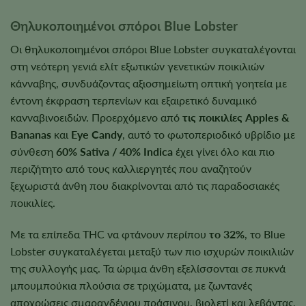
Θηλυκοποιημένοι σπόροι Blue Lobster
Οι θηλυκοποιημένοι σπόροι Blue Lobster συγκαταλέγονται
στη νεότερη γενιά ελίτ εξωτικών γενετικών ποικιλιών
κάνναβης, συνδυάζοντας αξιοσημείωτη οπτική γοητεία με
έντονη έκφραση τερπενίων και εξαιρετικό δυναμικό
κανναβινοειδών. Προερχόμενο από
τις ποικιλίες Apples &
Bananas
και
Eye Candy
, αυτό το φωτοπεριοδικό υβρίδιο με
σύνθεση
60% Sativa / 40% Indica
έχει γίνει όλο και πιο
περιζήτητο από τους καλλιεργητές που αναζητούν
ξεχωριστά άνθη που διακρίνονται από τις παραδοσιακές
ποικιλίες.
Με τα επίπεδα THC να φτάνουν περίπου
το 32%
, το Blue
Lobster συγκαταλέγεται μεταξύ των πιο ισχυρών ποικιλιών
της συλλογής μας. Τα ώριμα άνθη εξελίσσονται σε πυκνά
μπουμπούκια πλούσια σε τριχώματα, με ζωντανές
αποχρώσεις σμαραγδένιου πράσινου, βιολετί και λεβάντας,