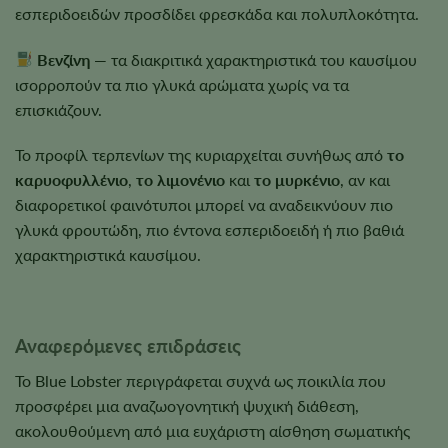
εσπεριδοειδών προσδίδει φρεσκάδα και πολυπλοκότητα.
Βενζίνη
— τα διακριτικά χαρακτηριστικά του καυσίμου
ισορροπούν τα πιο γλυκά αρώματα χωρίς να τα
επισκιάζουν.
Το προφίλ τερπενίων της κυριαρχείται συνήθως από
το
καρυοφυλλένιο
,
το λιμονένιο
και
το μυρκένιο
, αν και
διαφορετικοί φαινότυποι μπορεί να αναδεικνύουν πιο
γλυκά φρουτώδη, πιο έντονα εσπεριδοειδή ή πιο βαθιά
χαρακτηριστικά καυσίμου.
Αναφερόμενες επιδράσεις
Το Blue Lobster περιγράφεται συχνά ως ποικιλία που
προσφέρει μια αναζωογονητική ψυχική διάθεση,
ακολουθούμενη από μια ευχάριστη αίσθηση σωματικής