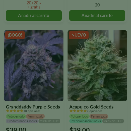
opciones
opciones
20+20 «
20
» gratis
se
se
pueden
pueden
seleccionar
seleccionar
en
en
la
la
¡BOGO!
NUEVO
página
página
del
del
producto.
producto.
Granddaddy Purple Seeds
Acapulco Gold Seeds
10 opiniones
2 opiniones
Fotoperíodo
Feminizada
Fotoperíodo
Feminizada
Predominancia índica
23 % de THC
Predominancia Sativa
24 % de THC
$
39.00
$
39.00
Este
Este