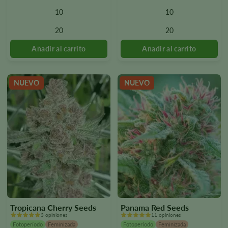
variantes.
variantes.
10
10
Las
Las
opciones
opciones
20
20
se
se
pueden
pueden
seleccionar
seleccionar
en
en
la
la
NUEVO
NUEVO
página
página
del
del
producto.
producto.
Tropicana Cherry Seeds
Panama Red Seeds
3 opiniones
11 opiniones
Fotoperíodo
Feminizada
Fotoperíodo
Feminizada