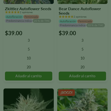
Zkittlez Autoflower Seeds
Bear Dance Autoflower
2 opiniones
Seeds
Autofloración
Feminizada
2 opiniones
Predominancia índica
25 % de THC
Autofloración
Feminizada
Predominancia índica
33 % de THC
$
39.00
$
39.00
Este
Este
producto
producto
3
3
tiene
tiene
varias
varias
5
5
variantes.
variantes.
10
10
Las
Las
opciones
opciones
20
20
se
se
pueden
pueden
seleccionar
seleccionar
en
en
la
la
¡BOGO!
página
página
del
del
producto.
producto.