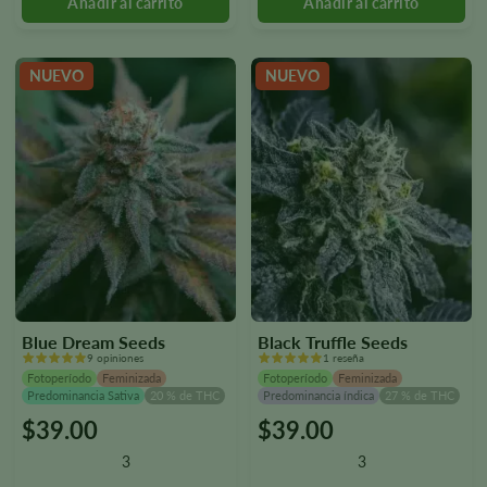
seleccionar
seleccionar
en
en
la
la
NUEVO
NUEVO
página
página
del
del
producto.
producto.
Blue Dream Seeds
Black Truffle Seeds
9 opiniones
1 reseña
Fotoperíodo
Feminizada
Fotoperíodo
Feminizada
Predominancia Sativa
20 % de THC
Predominancia índica
27 % de THC
$
39.00
$
39.00
Este
Este
producto
producto
3
3
tiene
tiene