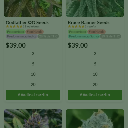
Godfather OG Seeds
Bruce Banner Seeds
11 opiniones
1 reseña
Fotoperíodo
Feminizada
Fotoperíodo
Feminizada
Predominancia índica
28 % de THC
Predominancia Sativa
29 % de THC
$
39.00
$
39.00
Este
Este
producto
producto
3
3
tiene
tiene
varias
varias
5
5
variantes.
variantes.
10
10
Las
Las
opciones
opciones
20
20
se
se
pueden
pueden
seleccionar
seleccionar
en
en
la
la
página
página
del
del