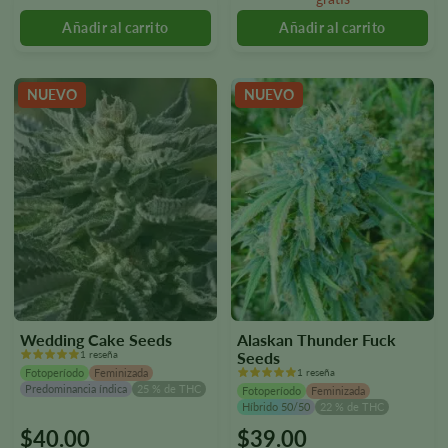
pueden
pueden
seleccionar
seleccionar
en
en
la
la
NUEVO
NUEVO
página
página
del
del
producto.
producto.
Wedding Cake Seeds
Alaskan Thunder Fuck
1 reseña
Seeds
Fotoperíodo
Feminizada
1 reseña
Predominancia índica
25 % de THC
Fotoperíodo
Feminizada
Híbrido 50/50
22 % de THC
$
40.00
$
39.00
Este
Este