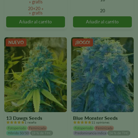
Las
Las
» gratis
opciones
opciones
20+20 «
20
» gratis
se
se
pueden
pueden
seleccionar
seleccionar
en
en
la
la
NUEVO
¡BOGO!
página
página
del
del
producto.
producto.
13 Dawgs Seeds
Blue Monster Seeds
1 reseña
11 opiniones
Fotoperíodo
Feminizada
Fotoperíodo
Feminizada
Híbrido 50/50
19 % de THC
Predominancia índica
24 % de THC