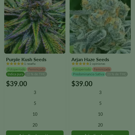
producto.
producto.
Purple Kush Seeds
Arjan Haze Seeds
1 reseña
2 opiniones
Fotoperíodo
Feminizada
Fotoperíodo
Feminizada
Indica pura
22 % de THC
Predominancia Sativa
23 % de THC
$
39.00
$
39.00
Este
Este
producto
producto
3
3
tiene
tiene
varias
varias
5
5
variantes.
variantes.
10
10
Las
Las
opciones
opciones
20
20
se
se
pueden
pueden