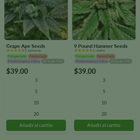
Grape Ape Seeds
9 Pound Hammer Seeds
2 opiniones
1 reseña
Fotoperíodo
Feminizada
Fotoperíodo
Feminizada
Predominancia índica
25 % de THC
Predominancia índica
23 % de THC
$
39.00
$
39.00
Este
Este
producto
producto
3
3
tiene
tiene
varias
varias
5
5
variantes.
variantes.
10
10
Las
Las
opciones
opciones
20
20
se
se
pueden
pueden
seleccionar
seleccionar
en
en