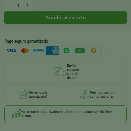
Girl Scout Cookies Autoflower Semillas cantidad
-
+
Pago seguro garantizado
Envío
gratuito
a partir
de 99
Germinación
Reembolsos sin
garantizada*.
complicaciones
Vea a nuestros cultivadores utilizando nuestras semillas hoy
mismo