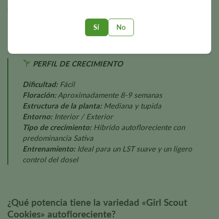
ambientales, la nutrición, los métodos de conducción y las
prácticas generales de cultivo.
Sí
No
PERFIL DE CRECIMIENTO
Dificultad:
Fácil
Floración:
Aproximadamente 8-9 semanas
Estructura de la planta:
Mediana y tupida
Entorno:
Interior / Exterior
Tipo de crecimiento:
Híbrido autofloreciente con
predominancia Sativa
Entrenamiento:
Ideal para un LST suave y un ligero
control del dosel
¿Qué potencia tiene la variedad «Girl Scout
Cookies» autofloreciente?