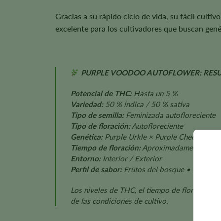
Gracias a su rápido ciclo de vida, su fácil culti
excelente para los cultivadores que buscan genét
PURPLE VOODOO AUTOFLOWER: RES
Potencial de THC:
Hasta un 5 %
Variedad:
50 % índica / 50 % sativa
Tipo de semilla:
Feminizada autofloreciente
Tipo de floración:
Autofloreciente
Genética:
Purple Urkle × Purple Cheese × Do
Tiempo de floración:
Aproximadamente 7-9 
Entorno:
Interior / Exterior
Perfil de sabor:
Frutos del bosque • Cítricos
Los niveles de THC, el tiempo de floración, el
de las condiciones de cultivo.