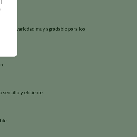
l
d
e en una variedad muy agradable para los
ón.
sencillo y eficiente.
ble.