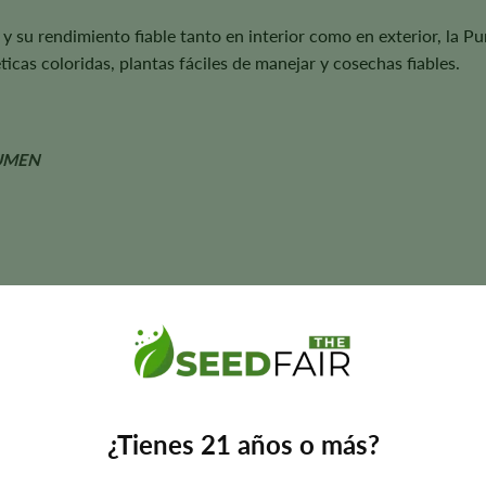
vo y su rendimiento fiable tanto en interior como en exterior, la
icas coloridas, plantas fáciles de manejar y cosechas fiables.
UMEN
uble Purple Doja
semanas
 • Limón • Canela • Clavo
 aroma, el sabor, el tamaño de la planta, la coloración y los rendi
¿Tienes 21 años o más?