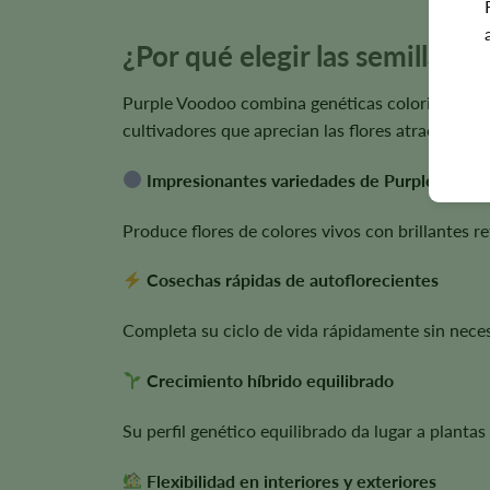
¿Por qué elegir las semillas 
Purple Voodoo combina genéticas coloridas con e
cultivadores que aprecian las flores atractivas y 
Impresionantes variedades de Purple Genet
Produce flores de colores vivos con brillantes re
Cosechas rápidas de autoflorecientes
Completa su ciclo de vida rápidamente sin necesid
Crecimiento híbrido equilibrado
Su perfil genético equilibrado da lugar a plantas
Flexibilidad en interiores y exteriores