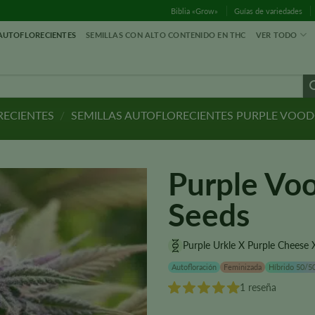
Biblia «Grow»
Guías de variedades
 AUTOFLORECIENTES
SEMILLAS CON ALTO CONTENIDO EN THC
VER TODO
RECIENTES
/
SEMILLAS AUTOFLORECIENTES PURPLE VOO
Purple Vo
Seeds
Purple Urkle X Purple Cheese 
Autofloración
Feminizada
Híbrido 50/5
1 reseña