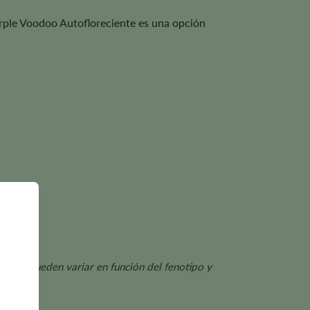
 Purple Voodoo Autofloreciente es una opción
mientos pueden variar en función del fenotipo y