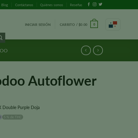
Blog
Contáctanos
Quiénes somos
Reseñas
INICIAR SESIÓN
CARRITO /
$
0.00
0
DOO
odoo Autoflower
X Double Purple Doja
0
5 % de THC