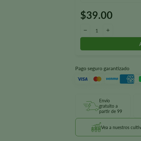
$
39.00
Cantidad de Purple Voodoo Au
-
+
Pago seguro garantizado
Envío
gratuito a
partir de 99
Vea a nuestros culti