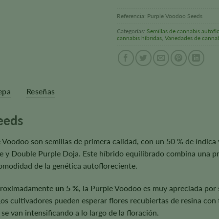
Referencia:
Purple Voodoo Seeds
Categorías:
Semillas de cannabis autofl
cannabis híbridas
,
Variedades de canna
epa
Reseñas
eeds
 Voodoo son semillas de primera calidad, con un 50 % de índica y
se y Double Purple Doja. Este híbrido equilibrado combina una p
omodidad de la genética autofloreciente.
aproximadamente
un 5 %
, la Purple Voodoo es muy apreciada por 
 Los cultivadores pueden esperar flores recubiertas de resina c
 se van intensificando a lo largo de la floración.