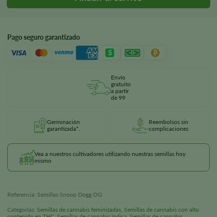
Pago seguro garantizado
Envío
gratuito
a partir
de 99
Germinación
Reembolsos sin
garantizada*.
complicaciones
Vea a nuestros cultivadores utilizando nuestras semillas hoy
mismo
Referencia:
Semillas Snoop Dogg OG
Categorías:
Semillas de cannabis feminizadas
,
Semillas de cannabis con alto
contenido en THC
,
Semillas de cannabis índica
,
Semillas de cannabis