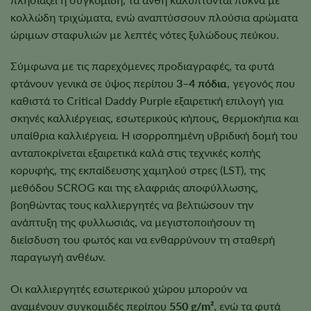
κολλώδη τριχώματα, ενώ αναπτύσσουν πλούσια αρώματα
ώριμων σταφυλιών με λεπτές νότες ξυλώδους πεύκου.
Σύμφωνα με τις παρεχόμενες προδιαγραφές, τα φυτά
φτάνουν γενικά σε ύψος περίπου
3–4 πόδια
, γεγονός που
καθιστά το Critical Daddy Purple εξαιρετική επιλογή για
σκηνές καλλιέργειας, εσωτερικούς κήπους, θερμοκήπια και
υπαίθρια καλλιέργεια. Η ισορροπημένη υβριδική δομή του
ανταποκρίνεται εξαιρετικά καλά στις τεχνικές κοπής
κορυφής, της εκπαίδευσης χαμηλού στρες (LST), της
μεθόδου SCROG και της ελαφριάς αποφύλλωσης,
βοηθώντας τους καλλιεργητές να βελτιώσουν την
ανάπτυξη της φυλλωσιάς, να μεγιστοποιήσουν τη
διείσδυση του φωτός και να ενθαρρύνουν τη σταθερή
παραγωγή ανθέων.
Οι καλλιεργητές εσωτερικού χώρου μπορούν να
αναμένουν συγκομιδές περίπου
550 g/m²
, ενώ τα φυτά