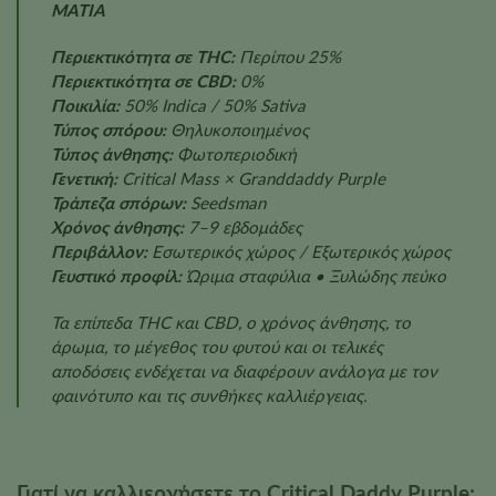
ΜΑΤΙΑ
Περιεκτικότητα σε THC:
Περίπου 25%
Περιεκτικότητα σε CBD:
0%
Ποικιλία:
50% Indica / 50% Sativa
Τύπος σπόρου:
Θηλυκοποιημένος
Τύπος άνθησης:
Φωτοπεριοδική
Γενετική:
Critical Mass × Granddaddy Purple
Τράπεζα σπόρων:
Seedsman
Χρόνος άνθησης:
7–9 εβδομάδες
Περιβάλλον:
Εσωτερικός χώρος / Εξωτερικός χώρος
Γευστικό προφίλ:
Ώριμα σταφύλια • Ξυλώδης πεύκο
Τα επίπεδα THC και CBD, ο χρόνος άνθησης, το
άρωμα, το μέγεθος του φυτού και οι τελικές
αποδόσεις ενδέχεται να διαφέρουν ανάλογα με τον
φαινότυπο και τις συνθήκες καλλιέργειας.
Γιατί να καλλιεργήσετε το Critical Daddy Purple;