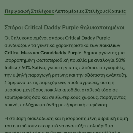
Περιγραφή Στελέχους
Λεπτομέρειες Στελέχους
Κριτικές
Σπόροι Critical Daddy Purple θηλυκοποιημένοι
Οι θηλυκοποιημένοι σπόροι Critical Daddy Purple
συνδυάζουν τα γενετικά χαρακτηριστικά
των ποικιλιών
Critical Mass
και
Granddaddy Purple
, δημιουργώντας μια
ισορροπημένη φωτοπεριοδική ποικιλία
με αναλογία 50%
Indica / 50% Sativa
, γνωστή για τις πλούσιες συγκομιδές,
την υψηλή παραγωγή ρητίνης και την αξιόπιστη ανάπτυξη.
Σύμφωνα με τις παρεχόμενες προδιαγραφές, αυτή η
μεσαίου μεγέθους ποικιλία αποδίδει σταθερά τόσο σε
εσωτερικούς όσο και σε εξωτερικούς χώρους, παράγοντας
πυκνά, πολύχρωμα άνθη με εξαιρετική εμφάνιση.
Η στιβαρή διακλάδωση και η ισορροπημένη υβριδική δομή
του επιτρέπουν στο φυτό να αναπτύξει πολυάριθμα
σημεία με πλούσια άνθηση, παραμένοντας παράλληλα