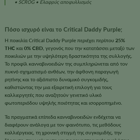
• SCROG • Ελαφρύς αποφυλλισμός
Πόσο ισχυρό είναι το Critical Daddy Purple;
Η ποικιλία Critical Daddy Purple περιέχει περίπου
25%
THC
και
0% CBD
, γεγονός που την κατατάσσει μεταξύ των
ποικιλιών με την υψηλότερη δραστικότητα της συλλογής.
Το προφίλ κανναβινοειδών της συμπληρώνεται από τον
πυκνό σχηματισμό ανθέων, την άφθονη παραγωγή
ρητίνης και το αξιόπιστο δυναμικό συγκομιδής,
καθιστώντας την μια εξαιρετική επιλογή για τους
καλλιεργητές που αναζητούν γενετικό υλικό
φωτοπεριόδου υψηλής ποιότητας και ισορροπημένο.
Τα πραγματικά επίπεδα κανναβινοειδών ενδέχεται να
διαφέρουν ανάλογα με τον φαινότυπο, τις μεθόδους
καλλιέργειας, τη χρονική στιγμή της συγκομιδής, την