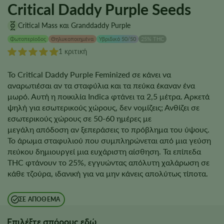
Critical Daddy Purple Seeds
Critical Mass και Granddaddy Purple
Φωτοπερίοδος
Θηλυκοποιημένα
Υβριδικό 50/50
25% THC
1 κριτική
Το Critical Daddy Purple Feminized σε κάνει να
αναρωτιέσαι αν τα σταφύλια και τα πεύκα έκαναν ένα
μωρό. Αυτή η ποικιλία Indica φτάνει τα 2,5 μέτρα. Αρκετά
ψηλή για εσωτερικούς χώρους, δεν νομίζεις; Ανθίζει σε
εσωτερικούς χώρους σε 50-60 ημέρες με
μεγάλη απόδοση αν ξεπεράσεις το πρόβλημα του ύψους.
Το άρωμα σταφυλιού που συμπληρώνεται από μια γεύση
πεύκου δημιουργεί μια ευχάριστη αίσθηση. Τα επίπεδα
THC φτάνουν το 25%, εγγυώντας απόλυτη χαλάρωση σε
κάθε τζούρα, ιδανική για να μην κάνεις απολύτως τίποτα.
ΣΕ ΑΠΌΘΕΜΑ
Επιλέξτε σπόρους εδώ