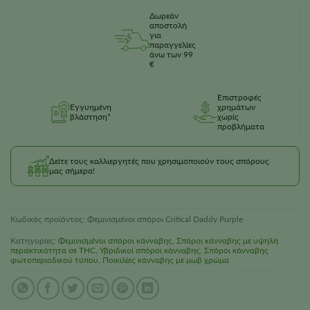
Δωρεάν
αποστολή
για
παραγγελίες
άνω των 99
€
Επιστροφές
Εγγυημένη
χρημάτων
βλάστηση*
χωρίς
προβλήματα
Δείτε τους καλλιεργητές που χρησιμοποιούν τους σπόρους
μας σήμερα!
Κωδικός προϊόντος:
Φεμινισμένοι σπόροι Critical Daddy Purple
Κατηγορίες:
Φεμινισμένοι σπόροι κάνναβης
,
Σπόροι κάνναβης με υψηλή
περιεκτικότητα σε THC
,
Υβριδικοί σπόροι κάνναβης
,
Σπόροι κάνναβης
φωτοπεριοδικού τύπου
,
Ποικιλίες κάνναβης με μωβ χρώμα