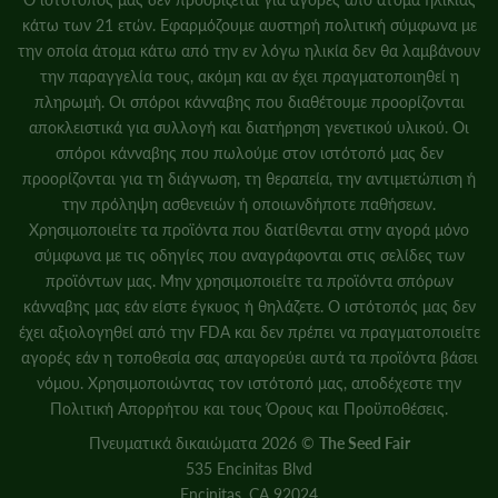
κάτω των 21 ετών. Εφαρμόζουμε αυστηρή πολιτική σύμφωνα με
την οποία άτομα κάτω από την εν λόγω ηλικία δεν θα λαμβάνουν
την παραγγελία τους, ακόμη και αν έχει πραγματοποιηθεί η
πληρωμή. Οι σπόροι κάνναβης που διαθέτουμε προορίζονται
αποκλειστικά για συλλογή και διατήρηση γενετικού υλικού. Οι
σπόροι κάνναβης που πωλούμε στον ιστότοπό μας δεν
προορίζονται για τη διάγνωση, τη θεραπεία, την αντιμετώπιση ή
την πρόληψη ασθενειών ή οποιωνδήποτε παθήσεων.
Χρησιμοποιείτε τα προϊόντα που διατίθενται στην αγορά μόνο
σύμφωνα με τις οδηγίες που αναγράφονται στις σελίδες των
προϊόντων μας. Μην χρησιμοποιείτε τα προϊόντα σπόρων
κάνναβης μας εάν είστε έγκυος ή θηλάζετε. Ο ιστότοπός μας δεν
έχει αξιολογηθεί από την FDA και δεν πρέπει να πραγματοποιείτε
αγορές εάν η τοποθεσία σας απαγορεύει αυτά τα προϊόντα βάσει
νόμου. Χρησιμοποιώντας τον ιστότοπό μας, αποδέχεστε την
Πολιτική Απορρήτου
και
τους Όρους και Προϋποθέσεις.
Πνευματικά δικαιώματα 2026 ©
The Seed Fair
535 Encinitas Blvd
Encinitas, CA 92024