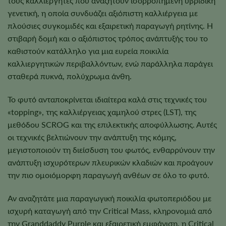
τους καλλιεργητές που αναζητούν ισορροπημένη υβριδική
γενετική, η οποία συνδυάζει αξιόπιστη καλλιέργεια με
πλούσιες συγκομιδές και εξαιρετική παραγωγή ρητίνης. Η
στιβαρή δομή και ο αξιόπιστος τρόπος ανάπτυξής του το
καθιστούν κατάλληλο για μια ευρεία ποικιλία
καλλιεργητικών περιβαλλόντων, ενώ παράλληλα παράγει
σταθερά πυκνά, πολύχρωμα άνθη.
Το φυτό ανταποκρίνεται ιδιαίτερα καλά στις τεχνικές του
«topping», της καλλιέργειας χαμηλού στρες (LST), της
μεθόδου SCROG και της επιλεκτικής αποφύλλωσης. Αυτές
οι τεχνικές βελτιώνουν την ανάπτυξη της κόμης,
μεγιστοποιούν τη διείσδυση του φωτός, ενθαρρύνουν την
ανάπτυξη ισχυρότερων πλευρικών κλαδιών και προάγουν
την πιο ομοιόμορφη παραγωγή ανθέων σε όλο το φυτό.
Αν αναζητάτε μια παραγωγική ποικιλία φωτοπεριόδου με
ισχυρή καταγωγή από την Critical Mass, κληρονομιά από
την Granddaddy Purple και εξαιρετική εμφάνιση, η Critical