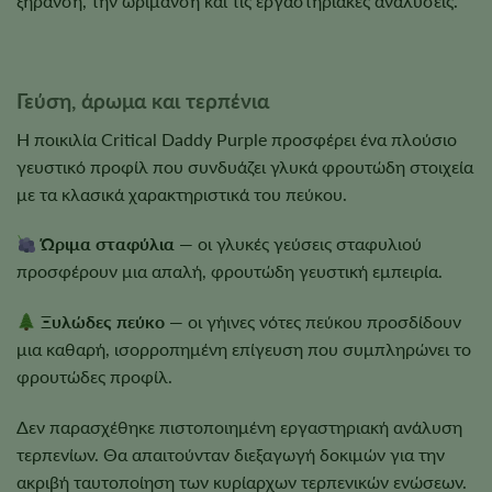
ξήρανση, την ωρίμανση και τις εργαστηριακές αναλύσεις.
Γεύση, άρωμα και τερπένια
Η ποικιλία Critical Daddy Purple προσφέρει ένα πλούσιο
γευστικό προφίλ που συνδυάζει γλυκά φρουτώδη στοιχεία
με τα κλασικά χαρακτηριστικά του πεύκου.
Ώριμα σταφύλια
— οι γλυκές γεύσεις σταφυλιού
προσφέρουν μια απαλή, φρουτώδη γευστική εμπειρία.
Ξυλώδες πεύκο
— οι γήινες νότες πεύκου προσδίδουν
μια καθαρή, ισορροπημένη επίγευση που συμπληρώνει το
φρουτώδες προφίλ.
Δεν παρασχέθηκε πιστοποιημένη εργαστηριακή ανάλυση
τερπενίων. Θα απαιτούνταν διεξαγωγή δοκιμών για την
ακριβή ταυτοποίηση των κυρίαρχων τερπενικών ενώσεων.