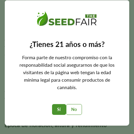
Esta variedad responde especialmente bien a la poda de
puntas, al método de entrenamiento de bajo estrés (LST), al
SCROG y a una ligera defoliación. Estas técnicas de cultivo
mejoran la estructura del dosel, maximizan la penetración
de la luz, favorecen un desarrollo más uniforme de las flores
¿Tienes 21 años o más?
y mantienen una circulación de aire saludable a través del
denso dosel.
Forma parte de nuestro compromiso con la
responsabilidad social asegurarnos de que los
Deja que el sustrato se seque parcialmente entre riegos
visitantes de la página web tengan la edad
para favorecer un desarrollo radicular saludable, y mantén
mínima legal para consumir productos de
una buena ventilación durante toda la floración para ayudar
cannabis.
a que los cogollos densos maduren con una calidad
excelente y una buena producción de resina.
Sí
No
Época de floración, altura y rendimiento