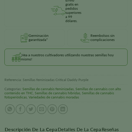
Envío
gratis en
pedidos
superiores
a 99
dólares.
Germinación
Reembolsos sin
garantizada*
complicaciones
¡Vea a nuestros cultivadores utilizando nuestras semillas hoy
mismo!
Referencia:
Semillas feminizadas Critical Daddy Purple
Categorías:
Semillas de cannabis feminizadas
,
Semillas de cannabis con alto
contenido en THC
,
Semillas de cannabis híbridas
,
Semillas de cannabis
fotoperiódicas
,
Variedades de cannabis moradas
Descripción De La Cepa
Detalles De La Cepa
Reseñas