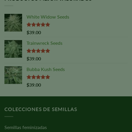
White Widow Seeds
Valorado
$
39.00
con
5,00
sobre 5
Trainwreck Seeds
Valorado
$
39.00
con
5,00
sobre 5
Bubba Kush Seeds
Valorado
$
39.00
con
5,00
sobre 5
COLECCIONES DE SEMILLAS
Semillas feminizadas