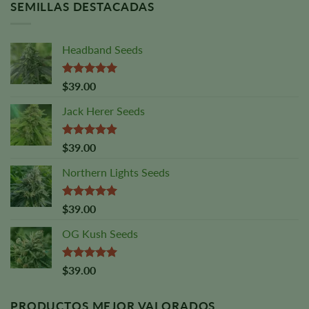
SEMILLAS DESTACADAS
Headband Seeds
Valorado
$
39.00
con
5,00
sobre 5
Jack Herer Seeds
Valoración:
$
39.00
4,88
sobre
5
Northern Lights Seeds
Valorado
$
39.00
con
5,00
sobre 5
OG Kush Seeds
Valorado
$
39.00
con
5,00
sobre 5
PRODUCTOS MEJOR VALORADOS