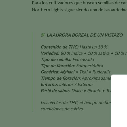
Para los cultivadores que buscan semillas de ca
Northern Lights sigue siendo una de las variedad
LA AURORA BOREAL DE UN VISTAZO
Contenido de THC:
Hasta un 18 %
Variedad:
80 % índica • 10 % sativa • 10 % r
Tipo de semilla:
Feminizada
Tipo de floración:
Fotoperiódica
Genética:
Afghani × Thai × Ruderalis
Tiempo de floración:
Aproximadamente 8-9 
Entorno:
Interior / Exterior
Perfil de sabor:
Dulce • Picante • Terroso
Los niveles de THC, el tiempo de floración, el
condiciones de cultivo.