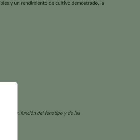
ables y un rendimiento de cultivo demostrado, la
variar en función del fenotipo y de las