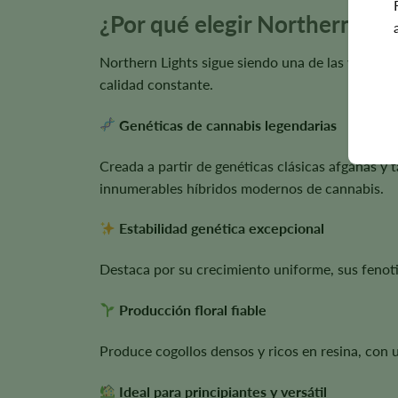
¿Por qué elegir Northern Lig
Northern Lights sigue siendo una de las variedad
calidad constante.
Genéticas de cannabis legendarias
Creada a partir de genéticas clásicas afganas y 
innumerables híbridos modernos de cannabis.
Estabilidad genética excepcional
Destaca por su crecimiento uniforme, sus fenoti
Producción floral fiable
Produce cogollos densos y ricos en resina, con 
Ideal para principiantes y versátil