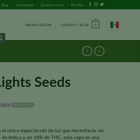
Blog
Contáctanos
Quiénes somos
Reseñas
INICIAR SESIÓN
CARRITO /
$
0.00
0
ights Seeds
 índica
18 % de THC
 el único espectáculo de luz que necesitarás sin
 de Indica y un 18% de THC, esta cepa es una