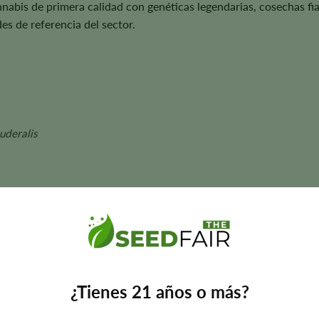
nnabis de primera calidad con genéticas legendarias, cosechas fi
es de referencia del sector.
uderalis
semanas
 aroma, el sabor, el tamaño de la planta y los rendimientos pueden 
¿Tienes 21 años o más?