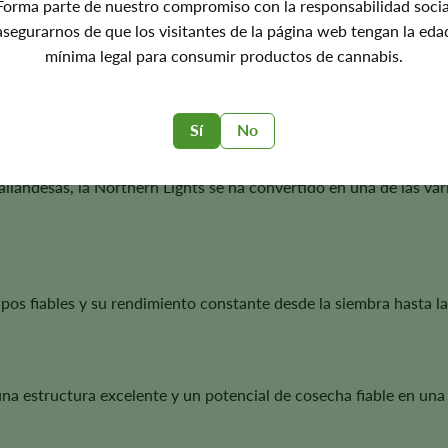
Forma parte de nuestro compromiso con la responsabilidad socia
hts Seeds?
asegurarnos de que los visitantes de la página web tengan la eda
mínima legal para consumir productos de cannabis.
es más respetadas del sector del cannabis gracias a su genética es
Sí
No
tailandesas, la Northern Lights se ha convertido en una de las v
pos fiables y su rendimiento constante desde la siembra hasta l
una estructura excelente y un potencial de cosecha fiable en una