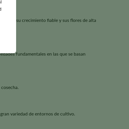
l
d
table, su crecimiento fiable y sus flores de alta
ariedades fundamentales en las que se basan
a cosecha.
 gran variedad de entornos de cultivo.