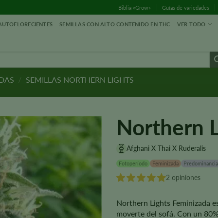
Biblia «Grow»
Guías de variedades
 AUTOFLORECIENTES
SEMILLAS CON ALTO CONTENIDO EN THC
VER TODO
ADAS
/
SEMILLAS NORTHERN LIGHTS
Northern L
Afghani X Thai X Ruderalis
Fotoperíodo
Feminizada
Predominancia
2 opiniones
Northern Lights Feminizada es
moverte del sofá. Con un 80%