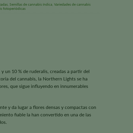
zadas
,
Semillas de cannabis índica
,
Variedades de cannabis
is fotoperiódicas
y un 10 % de ruderalis, creadas a partir del
oria del cannabis, la Northern Lights se ha
lores, que sigue influyendo en innumerables
nte y da lugar a flores densas y compactas con
iento fiable la han convertido en una de las
dos.