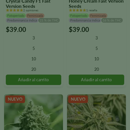
Crystal Candy F1 Fast
Honey Cream Fast Version
Version Seeds
Seeds
2 opiniones
1 reseña
Fotoperíodo
Feminizada
Fotoperíodo
Feminizada
Predominancia índica
21 % de THC
Predominancia índica
16 % de THC
$
39.00
$
39.00
Este
Este
producto
producto
3
3
tiene
tiene
varias
varias
5
5
variantes.
variantes.
10
10
Las
Las
opciones
opciones
20
20
se
se
pueden
pueden
seleccionar
seleccionar
en
en
la
la
NUEVO
NUEVO
página
página
del
del
producto.
producto.