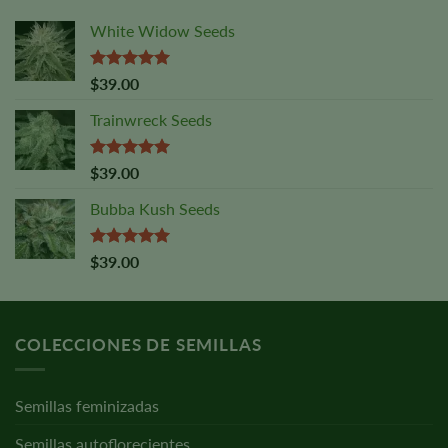
White Widow Seeds
Valorado
$
39.00
con
5,00
sobre 5
Trainwreck Seeds
Valorado
$
39.00
con
5,00
sobre 5
Bubba Kush Seeds
Valorado
$
39.00
con
5,00
sobre 5
COLECCIONES DE SEMILLAS
Semillas feminizadas
Semillas autoflorecientes