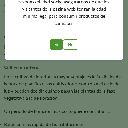
responsabilidad social asegurarnos de que los
adaptación al clima y las características generales de la
visitantes de la página web tengan la edad
variedad.
mínima legal para consumir productos de
cannabis.
Cultivo en interior frente a cultivo al aire libre
Sí
No
Estas semillas pueden funcionar en cualquiera de los dos
entornos, pero los motivos para elegirlas pueden variar.
Cultivo en interior
En el cultivo de interior, la mayor ventaja es la flexibilidad a
la hora de planificar. Los cultivadores controlan el ciclo de
luz y pueden decidir cuándo pasan las plantas de la fase
vegetativa a la de floración.
Un periodo de floración más corto puede contribuir a:
Rotación más rápida de las habitaciones