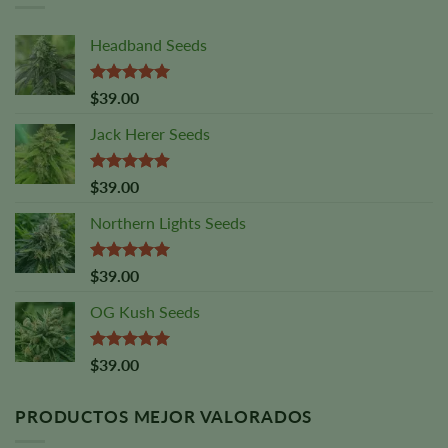
Headband Seeds
Valorado
$
39.00
con
5,00
sobre 5
Jack Herer Seeds
Valoración:
$
39.00
4,88
sobre
5
Northern Lights Seeds
Valorado
$
39.00
con
5,00
sobre 5
OG Kush Seeds
Valorado
$
39.00
con
5,00
sobre 5
PRODUCTOS MEJOR VALORADOS