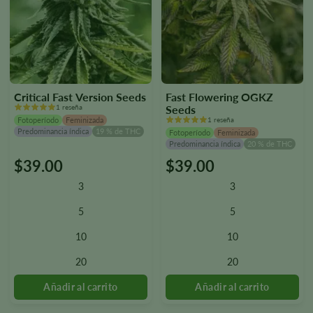
Critical Fast Version Seeds
Fast Flowering OGKZ
1 reseña
Seeds
Fotoperíodo
Feminizada
1 reseña
Predominancia índica
19 % de THC
Fotoperíodo
Feminizada
Predominancia índica
20 % de THC
$
39.00
$
39.00
Este
Este
producto
producto
3
3
tiene
tiene
varias
varias
5
5
variantes.
variantes.
10
10
Las
Las
opciones
opciones
20
20
se
se
pueden
pueden
seleccionar
seleccionar
en
en