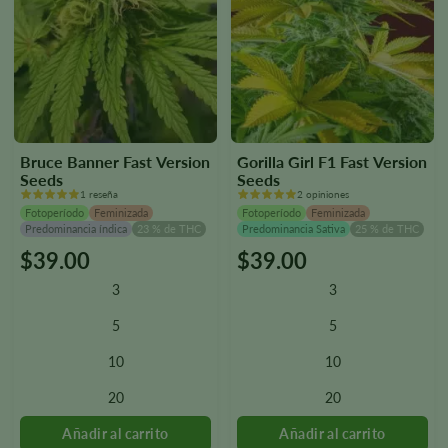
Bruce Banner Fast Version
Gorilla Girl F1 Fast Version
Seeds
Seeds
1 reseña
2 opiniones
Fotoperíodo
Feminizada
Fotoperíodo
Feminizada
Predominancia índica
23 % de THC
Predominancia Sativa
25 % de THC
$
39.00
$
39.00
Este
Este
producto
producto
3
3
tiene
tiene
varias
varias
5
5
variantes.
variantes.
10
10
Las
Las
opciones
opciones
20
20
se
se
pueden
pueden