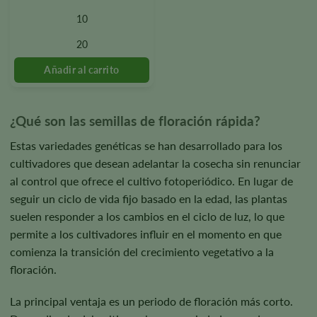
variantes.
10
Las
opciones
20
se
pueden
seleccionar
en
la
¿Qué son las semillas de floración rápida?
página
del
Estas variedades genéticas se han desarrollado para los
producto.
cultivadores que desean adelantar la cosecha sin renunciar
al control que ofrece el cultivo fotoperiódico. En lugar de
seguir un ciclo de vida fijo basado en la edad, las plantas
suelen responder a los cambios en el ciclo de luz, lo que
permite a los cultivadores influir en el momento en que
comienza la transición del crecimiento vegetativo a la
floración.
La principal ventaja es un periodo de floración más corto.