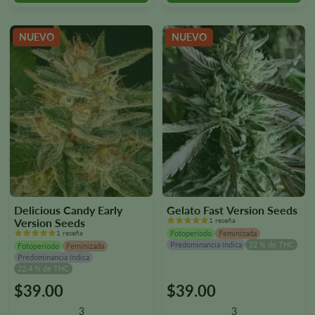
seleccionar
seleccionar
en
en
la
la
NUEVO
NUEVO
página
página
del
del
producto.
producto.
Delicious Candy Early
Gelato Fast Version Seeds
Version Seeds
1 reseña
1 reseña
Fotoperíodo
Feminizada
Predominancia índica
22 % de THC
Fotoperíodo
Feminizada
Predominancia índica
22,4 % de THC
$
39.00
$
39.00
Este
Este
producto
producto
3
3