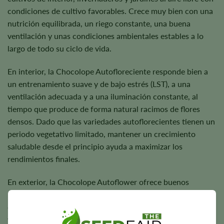
condiciones de cultivo favorables. Crece muy bien con una
nutrición equilibrada, un riego constante, una buena
ventilación y unas condiciones ambientales estables a lo
largo de todo su ciclo de vida.
En interior, la Chocolope Autofloreciente responde bien a
un entrenamiento suave y de bajo estrés (LST), a una
ventilación adecuada y a una iluminación constante, al
tiempo que produce de forma natural racimos de flores
densos. Dado que las variedades autoflorecientes tienen un
periodo vegetativo limitado, mantener un crecimiento
saludable desde el principio ayuda a maximizar los
rendimientos finales.
En exterior, la Chocolope Autoflower ofrece buenos
resultados en climas soleados con suelo de calidad y
cuidados regulares, al tiempo que se adapta bien a una gran
variedad de entornos de cultivo gracias a su genética