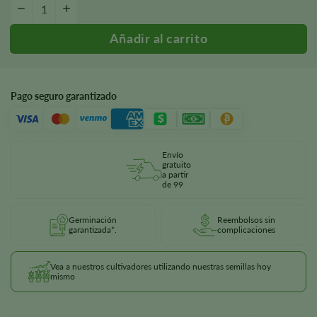
Chocolope Autoflower Semillas cantidad
-
+
Pago seguro garantizado
Envío
gratuito
a partir
de 99
Germinación
Reembolsos sin
garantizada*.
complicaciones
Vea a nuestros cultivadores utilizando nuestras semillas hoy
mismo