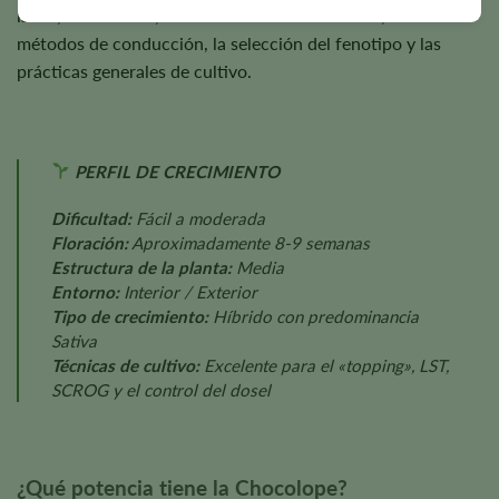
la luz, la nutrición, las condiciones ambientales, los
métodos de conducción, la selección del fenotipo y las
prácticas generales de cultivo.
PERFIL DE CRECIMIENTO
Dificultad:
Fácil a moderada
Floración:
Aproximadamente 8-9 semanas
Estructura de la planta:
Media
Entorno:
Interior / Exterior
Tipo de crecimiento:
Híbrido con predominancia
Sativa
Técnicas de cultivo:
Excelente para el «topping», LST,
SCROG y el control del dosel
¿Qué potencia tiene la Chocolope?