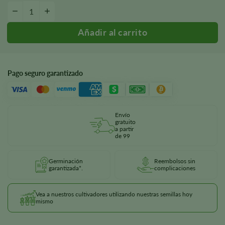
Cantidad de semillas Chocolope
-
+
Pago seguro garantizado
Envío
gratuito
a partir
de 99
Germinación
Reembolsos sin
garantizada*.
complicaciones
Vea a nuestros cultivadores utilizando nuestras semillas hoy
mismo