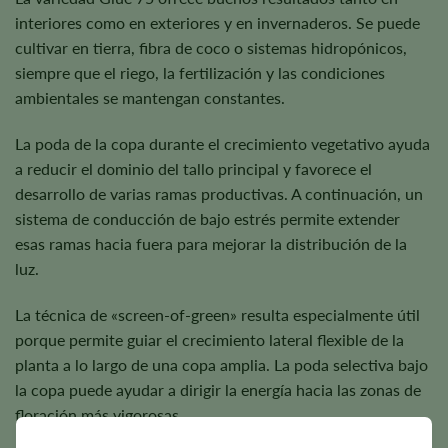
interiores como en exteriores y en invernaderos. Se puede
cultivar en tierra, fibra de coco o sistemas hidropónicos,
siempre que el riego, la fertilización y las condiciones
ambientales se mantengan constantes.
La poda de la copa durante el crecimiento vegetativo ayuda
a reducir el dominio del tallo principal y favorece el
desarrollo de varias ramas productivas. A continuación, un
sistema de conducción de bajo estrés permite extender
esas ramas hacia fuera para mejorar la distribución de la
luz.
La técnica de «screen-of-green» resulta especialmente útil
porque permite guiar el crecimiento lateral flexible de la
planta a lo largo de una copa amplia. La poda selectiva bajo
la copa puede ayudar a dirigir la energía hacia las zonas de
floración más vigorosas.