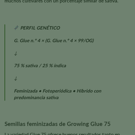
muchos cultivares con un porcentaje similar de sativa.
PERFIL GENÉTICO
G. Glue n.º 4 × (G. Glue n.º 4 × 99/OG)
↓
75 % sativa / 25 % índica
↓
Feminizada • Fotoperiódica • Híbrido con
predominancia sativa
Semillas feminizadas de Growing Glue 75
La variedad Glue 75 ofrece buenos resultados tanto en