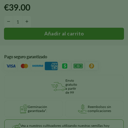
€
39.00
Pegamento 75 Semillas cantidad
-
+
Pago seguro garantizado
Envío
gratuito
a partir
de 99
Germinación
Reembolsos sin
garantizada*.
complicaciones
Vea a nuestros cultivadores utilizando nuestras semillas hoy