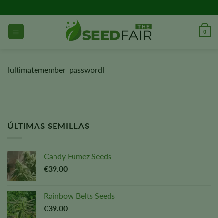
Ir
al
contenido
0
[ultimatemember_password]
ÚLTIMAS SEMILLAS
Candy Fumez Seeds
€
39.00
Rainbow Belts Seeds
€
39.00