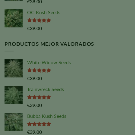
Valorado
€
39.00
con
5,00
sobre 5
OG Kush Seeds
Valorado
€
39.00
con
5,00
sobre 5
PRODUCTOS MEJOR VALORADOS
White Widow Seeds
Valorado
€
39.00
con
5,00
sobre 5
Trainwreck Seeds
Valorado
€
39.00
con
5,00
sobre 5
Bubba Kush Seeds
Valorado
€
39.00