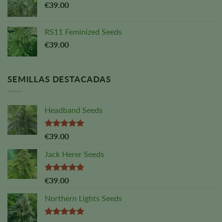
€
39.00
RS11 Feminized Seeds
€
39.00
SEMILLAS DESTACADAS
Headband Seeds
Valorado
€
39.00
con
5,00
sobre 5
Jack Herer Seeds
Valoración:
€
39.00
4,88
sobre
5
Northern Lights Seeds