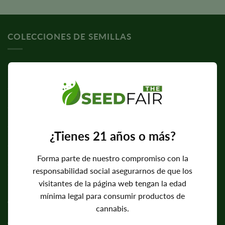
con
5,00
sobre 5
COLECCIONES DE SEMILLAS
Semillas feminizadas
Semillas autoflorecientes
Semillas normales
Semillas de CBD
¿Tienes 21 años o más?
Semillas con alto contenido en THC
Forma parte de nuestro compromiso con la
Semillas fáciles de cultivar
responsabilidad social asegurarnos de que los
visitantes de la página web tengan la edad
EMPRESA
mínima legal para consumir productos de
cannabis.
Acerca de