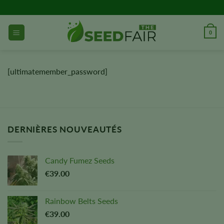
Aller
directement
au
0
contenu
[ultimatemember_password]
DERNIÈRES NOUVEAUTÉS
Candy Fumez Seeds
€
39.00
Rainbow Belts Seeds
€
39.00