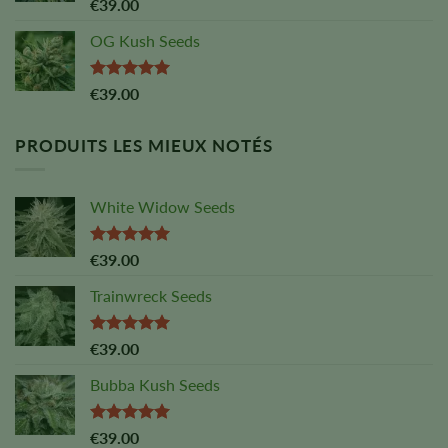
Note :
5,00
€
39.00
sur 5
OG Kush Seeds
Note :
5,00
€
39.00
sur 5
PRODUITS LES MIEUX NOTÉS
White Widow Seeds
Note :
5,00
€
39.00
sur 5
Trainwreck Seeds
Note :
5,00
€
39.00
sur 5
Bubba Kush Seeds
Note :
5,00
€
39.00