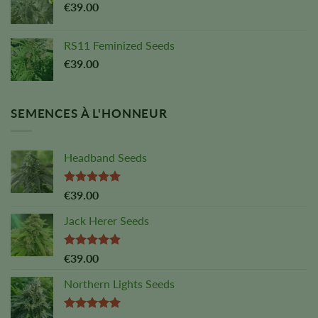
€
39.00
RS11 Feminized Seeds
€
39.00
SEMENCES À L'HONNEUR
Headband Seeds
Note :
5,00
€
39.00
sur 5
Jack Herer Seeds
Note :
4,88
€
39.00
sur 5
Northern Lights Seeds