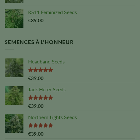
RS11 Feminized Seeds
€
39.00
SEMENCES À L'HONNEUR
Headband Seeds
Note :
5,00
€
39.00
sur 5
Jack Herer Seeds
Note :
4,88
€
39.00
sur 5
Northern Lights Seeds
Note :
5,00
€
39.00
sur 5