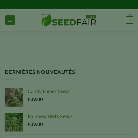
Aller
directement
au
0
contenu
DERNIÈRES NOUVEAUTÉS
Candy Fumez Seeds
€
39.00
Rainbow Belts Seeds
€
39.00