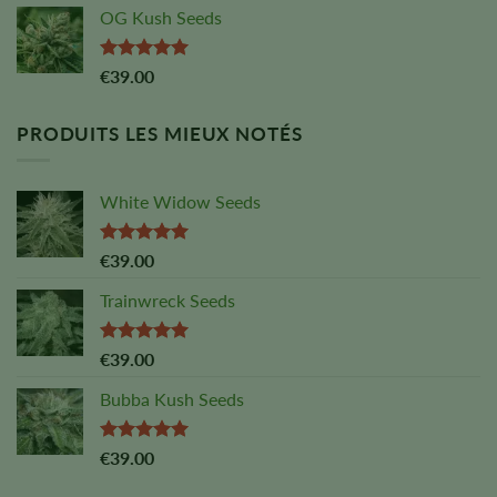
OG Kush Seeds
Note :
5,00
€
39.00
sur 5
PRODUITS LES MIEUX NOTÉS
White Widow Seeds
Note :
5,00
€
39.00
sur 5
Trainwreck Seeds
Note :
5,00
€
39.00
sur 5
Bubba Kush Seeds
Note :
5,00
€
39.00
sur 5