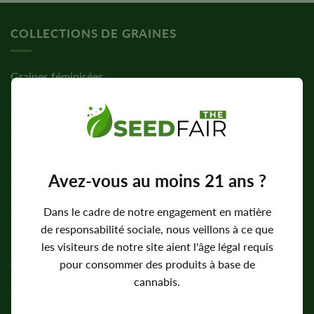
COLLECTIONS DE GRAINES
Graines féminisées
Graines à floraison automatique
Graines standard
Graines de CBD
Avez-vous au moins 21 ans ?
Graines à forte teneur en THC
Graines faciles à cultiver
Dans le cadre de notre engagement en matière
de responsabilité sociale, nous veillons à ce que
les visiteurs de notre site aient l'âge légal requis
ENTREPRISE
pour consommer des produits à base de
cannabis.
À propos