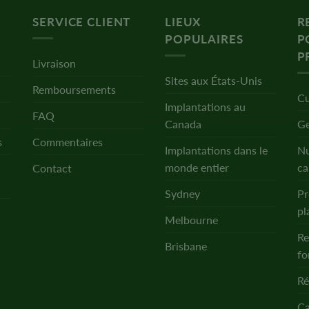
SERVICE CLIENT
LIEUX
R
POPULAIRES
P
P
Livraison
Sites aux États-Unis
Remboursements
Cu
Implantations au
FAQ
Canada
Ge
s
Commentaires
Implantations dans le
Nu
monde entier
ca
Contact
Sydney
Pr
pl
Melbourne
Re
Brisbane
fo
Ré
Ca