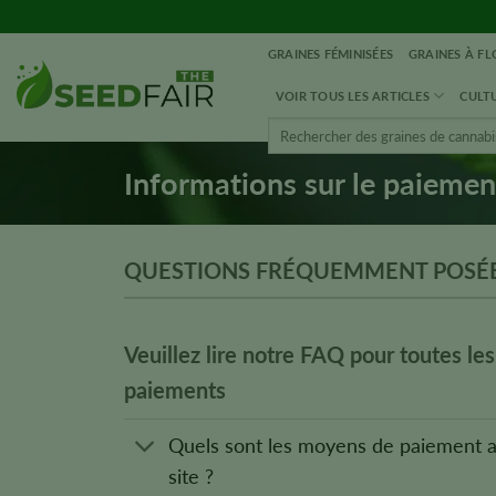
Aller
directement
GRAINES FÉMINISÉES
GRAINES À F
au
contenu
VOIR TOUS LES ARTICLES
CULTU
Rechercher
:
Informations sur le paiemen
QUESTIONS FRÉQUEMMENT POSÉ
Veuillez lire notre FAQ pour toutes les
paiements
Quels sont les moyens de paiement a
site ?