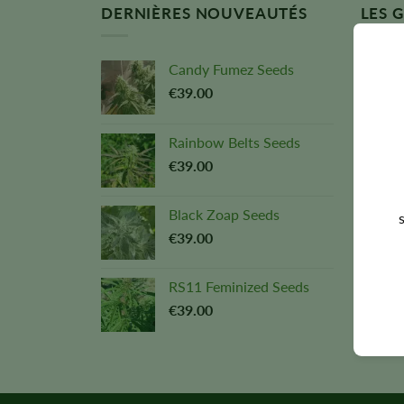
DERNIÈRES NOUVEAUTÉS
LES 
VEN
Candy Fumez Seeds
€
39.00
Rainbow Belts Seeds
€
39.00
Black Zoap Seeds
s
€
39.00
RS11 Feminized Seeds
€
39.00