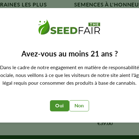
GRAINES LES PLUS
SEMENCES À L'HONNE
DUES
Headband Seeds
Candy Fumez Seeds
€
39.00
Note :
5,00
€
39.00
sur 5
Jack Herer Seeds
Avez-vous au moins 21 ans ?
Rainbow Belts Seeds
€
39.00
Dans le cadre de notre engagement en matière de responsabilité
Note :
4,88
€
39.00
sur 5
ociale, nous veillons à ce que les visiteurs de notre site aient l'â
Northern Lights Se
Black Zoap Seeds
légal requis pour consommer des produits à base de cannabis.
€
39.00
Note :
5,00
€
39.00
sur 5
Oui
Non
RS11 Feminized Seeds
OG Kush Seeds
€
39.00
Note :
5,00
€
39.00
sur 5