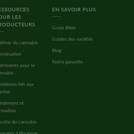
ESSOURCES
EN SAVOIR PLUS
OUR LES
RODUCTEURS
Grow Bible
Guides des variétés
ltiver du cannabis
Blog
rmination
Notre garantie
triments pour le
nnabis
oblèmes liés aux
antes
ndement et
rmation
colte du cannabis
nnabis à floraison