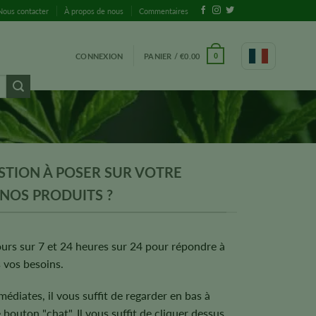
Nous contacter
À propos de nous
Commentaires
CONNEXION
PANIER /
€
0.00
0
STION À POSER SUR VOTRE
NOS PRODUITS ?
urs sur 7 et 24 heures sur 24 pour répondre à
 vos besoins.
édiates, il vous suffit de regarder en bas à
 bouton "chat". Il vous suffit de cliquer dessus