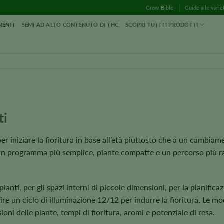
Grow Bible
Guide alle varie
RENTI
SEMI AD ALTO CONTENUTO DI THC
SCOPRI TUTTI I PRODOTTI
ti
er iniziare la fioritura in base all’età piuttosto che a un cambiame
 un programma più semplice, piante compatte e un percorso più ra
pianti, per gli spazi interni di piccole dimensioni, per la pianifica
ire un ciclo di illuminazione 12/12 per indurre la fioritura. Le mo
i delle piante, tempi di fioritura, aromi e potenziale di resa.