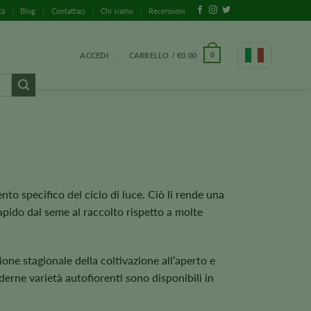
tà
Blog
Contattaci
Chi siamo
Recensioni
ACCEDI
CARRELLO /
€
0.00
0
nto specifico del ciclo di luce. Ciò li rende una
pido dal seme al raccolto rispetto a molte
zione stagionale della coltivazione all’aperto e
derne varietà autofiorenti sono disponibili in