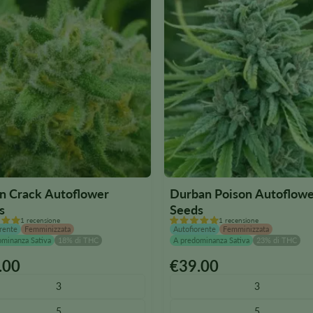
pagina
del
to
prodotto
n Crack Autoflower
Durban Poison Autoflow
s
Seeds
1 recensione
1 recensione
rente
Femminizzata
Autofiorente
Femminizzata
ominanza Sativa
18% di THC
A predominanza Sativa
23% di THC
.00
€
39.00
o
Questo
to
prodotto
3
3
è
5
5