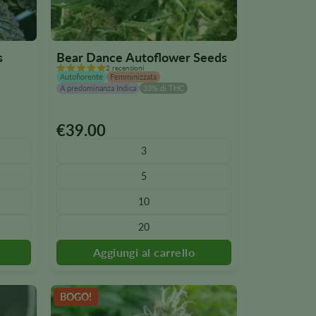
s
Bear Dance Autoflower Seeds
2 recensioni
Autofiorente
Femminizzata
A predominanza Indica
33% di THC
€
39.00
Questo
prodotto
3
è
5
disponibile
in
10
diverse
20
varianti.
Le
opzioni
possono
essere
BOGO!
selezionate