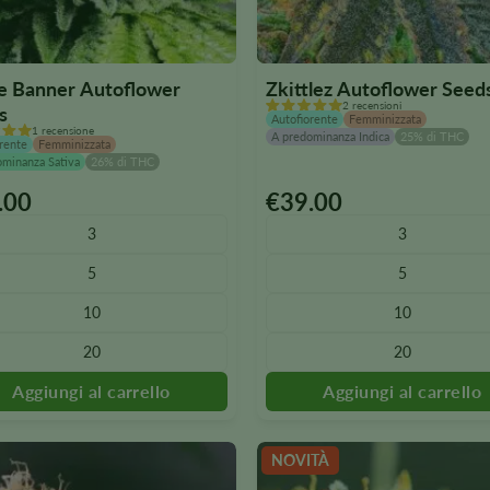
e Banner Autoflower
Zkittlez Autoflower Seed
2 recensioni
s
Autofiorente
Femminizzata
1 recensione
A predominanza Indica
25% di THC
rente
Femminizzata
ominanza Sativa
26% di THC
.00
€
39.00
o
Questo
to
prodotto
3
3
è
5
5
bile
disponibile
in
10
10
e
diverse
20
20
i.
varianti.
Le
i
opzioni
no
possono
essere
NOVITÀ
onate
selezionate