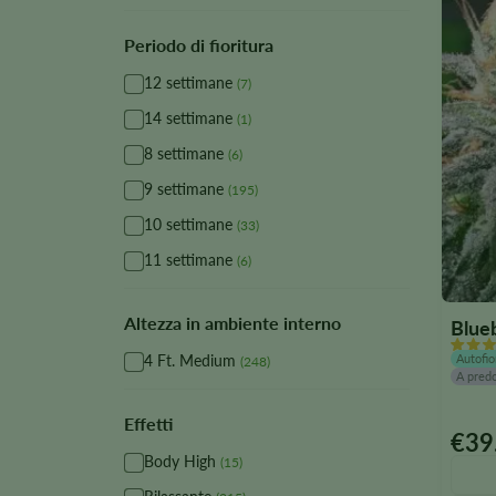
nella
pagina
Periodo di fioritura
del
12 settimane
(7)
prodot
14 settimane
(1)
8 settimane
(6)
9 settimane
(195)
10 settimane
(33)
11 settimane
(6)
Altezza in ambiente interno
Blue
Autofio
4 Ft. Medium
(248)
A pred
Effetti
€
39
Quest
Body High
(15)
prodot
è