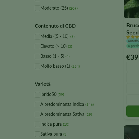
Moderato (25)
(209)
Bruc
Contenuto di CBD
Seed
Media ((5 - 10)
/6)
Autofio
Elevato (> 10)
A pred
(3)
€
39
Basso (1 - 5)
(4)
Quest
prodot
Molto basso (1)
(234)
è
disponi
Varietà
in
divers
Ibrido50
(59)
variant
A predominanza Indica
(146)
Le
A predominanza Sativa
opzion
(29)
posso
Indica pura
(10)
essere
Sativa pura
(3)
selezi