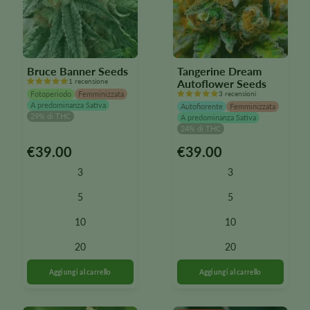
Bruce Banner Seeds
Tangerine Dream
1 recensione
Autoflower Seeds
Fotoperiodo
Femminizzata
3 recensioni
A predominanza Sativa
Autofiorente
Femminizzata
29% di THC
A predominanza Sativa
24% di THC
€
39.00
€
39.00
Questo
Questo
prodotto
prodotto
3
3
è
è
disponibile
disponibile
5
5
in
in
10
10
diverse
diverse
varianti.
varianti.
20
20
Le
Le
opzioni
opzioni
possono
possono
essere
essere
selezionate
selezionate