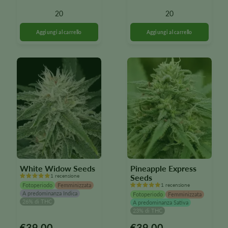
varianti.
varianti.
20
20
Le
Le
opzioni
opzioni
possono
possono
essere
essere
selezionate
selezionate
nella
nella
pagina
pagina
del
del
prodotto
prodotto
White Widow Seeds
Pineapple Express
1 recensione
Seeds
Fotoperiodo
Femminizzata
1 recensione
A predominanza Indica
Fotoperiodo
Femminizzata
26% di THC
A predominanza Sativa
23% di THC
€
39.00
€
39.00
Questo
Questo