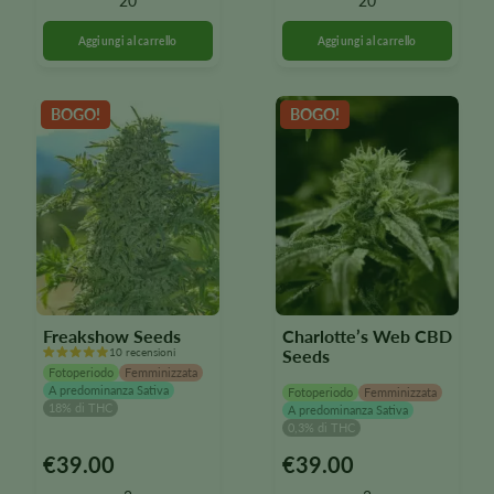
20
20
Le
Le
opzioni
opzioni
possono
possono
essere
essere
selezionate
selezionate
BOGO!
BOGO!
nella
nella
pagina
pagina
del
del
prodotto
prodotto
Freakshow Seeds
Charlotte’s Web CBD
10 recensioni
Seeds
Fotoperiodo
Femminizzata
A predominanza Sativa
Fotoperiodo
Femminizzata
18% di THC
A predominanza Sativa
0,3% di THC
€
39.00
€
39.00
Questo
Questo
prodotto
prodotto