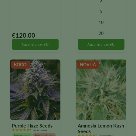
3
è
disponibile
5
in
10
diverse
varianti.
20
€
120.00
Le
opzioni
possono
essere
selezionate
BOGO!
NOVITÀ
nella
pagina
del
prodotto
Purple Haze Seeds
Amnesia Lemon Kush
1 recensione
Seeds
Fotoperiodo
Femminizzata
1 recensione