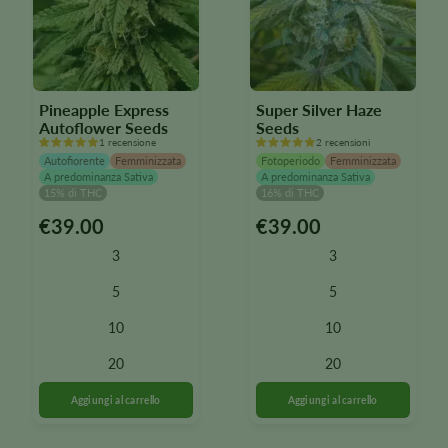
Pineapple Express
Super Silver Haze
Autoflower Seeds
Seeds
1 recensione
2 recensioni
Autofiorente
Femminizzata
Fotoperiodo
Femminizzata
A predominanza Sativa
A predominanza Sativa
15% di THC
16% di THC
€
39.00
€
39.00
Questo
Questo
prodotto
prodotto
3
3
è
è
disponibile
disponibile
5
5
in
in
10
10
diverse
diverse
varianti.
varianti.
20
20
Le
Le
opzioni
opzioni
possono
possono
essere
essere