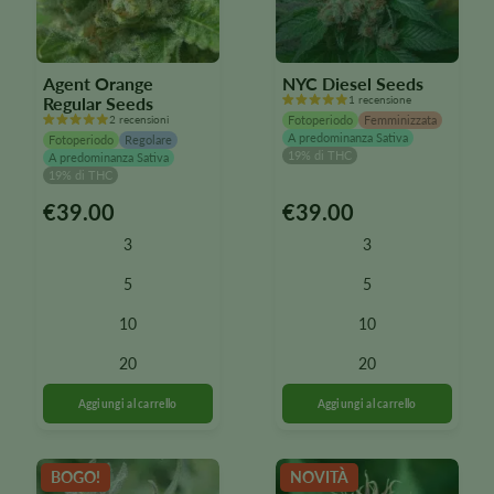
Agent Orange
NYC Diesel Seeds
Regular Seeds
1 recensione
2 recensioni
Fotoperiodo
Femminizzata
A predominanza Sativa
Fotoperiodo
Regolare
19% di THC
A predominanza Sativa
19% di THC
€
39.00
€
39.00
Questo
Questo
prodotto
prodotto
3
3
è
è
disponibile
disponibile
5
5
in
in
10
10
diverse
diverse
varianti.
varianti.
20
20
Le
Le
opzioni
opzioni
possono
possono
essere
essere
selezionate
selezionate
BOGO!
NOVITÀ
nella
nella