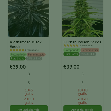
del
del
prodotto
prodotto
Vietnamese Black
Durban Poison Seeds
Seeds
11 recensioni
1 recensione
Fotoperiodo
Femminizzata
Pura Sativa
25% di THC
Fotoperiodo
Femminizzata
Pura Sativa
25% di THC
€
39.00
€
39.00
Questo
Questo
prodotto
prodotto
3
3
è
è
disponibile
disponibile
5
5
in
in
10+5
10+10
diverse
diverse
gratis
gratis
varianti.
varianti.
20+10
20+20
Le
gratis
Le
gratis
opzioni
opzioni