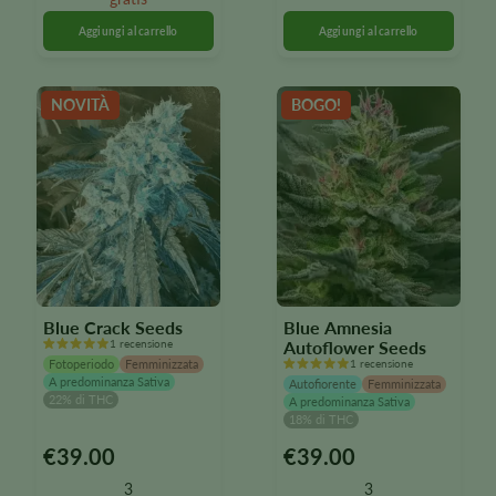
opzioni
opzioni
possono
possono
essere
essere
selezionate
selezionate
NOVITÀ
BOGO!
nella
nella
pagina
pagina
del
del
prodotto
prodotto
Blue Crack Seeds
Blue Amnesia
1 recensione
Autoflower Seeds
Fotoperiodo
Femminizzata
1 recensione
A predominanza Sativa
Autofiorente
Femminizzata
22% di THC
A predominanza Sativa
18% di THC
€
39.00
€
39.00
Questo
Questo
prodotto
prodotto
3
3