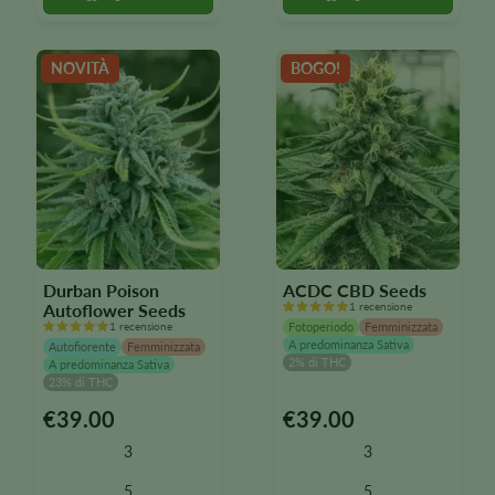
possono
possono
essere
essere
selezionate
selezionate
NOVITÀ
BOGO!
nella
nella
pagina
pagina
del
del
prodotto
prodotto
Durban Poison
ACDC CBD Seeds
Autoflower Seeds
1 recensione
1 recensione
Fotoperiodo
Femminizzata
A predominanza Sativa
Autofiorente
Femminizzata
2% di THC
A predominanza Sativa
23% di THC
€
39.00
€
39.00
Questo
Questo
prodotto
prodotto
3
3
è
è
disponibile
disponibile
5
5