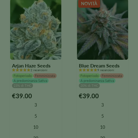
NOVITÀ
nella
nella
pagina
pagina
del
del
prodotto
prodotto
Arjan Haze Seeds
Blue Dream Seeds
2 recensioni
9 recensioni
Fotoperiodo
Femminizzata
Fotoperiodo
Femminizzata
A predominanza Sativa
A predominanza Sativa
23% di THC
20% di THC
€
39.00
€
39.00
Questo
Questo
prodotto
prodotto
3
3
è
è
disponibile
disponibile
5
5
in
in
10
10
diverse
diverse
varianti.
varianti.