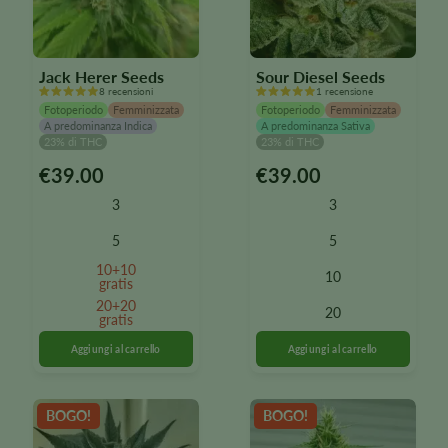
Jack Herer Seeds
Sour Diesel Seeds
8 recensioni
1 recensione
Fotoperiodo
Femminizzata
Fotoperiodo
Femminizzata
A predominanza Indica
A predominanza Sativa
23% di THC
23% di THC
€
39.00
€
39.00
Questo
Questo
prodotto
prodotto
3
3
è
è
disponibile
disponibile
5
5
in
in
10+10
10
diverse
diverse
gratis
varianti.
varianti.
20+20
20
Le
gratis
Le
opzioni
opzioni
possono
possono
essere
essere
selezionate
selezionate
BOGO!
BOGO!
nella
nella
pagina
pagina