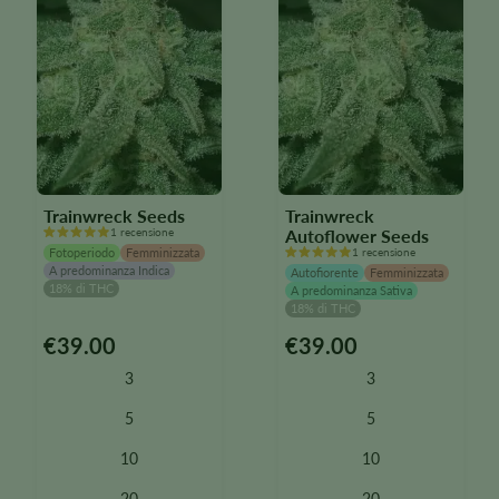
nella
nella
pagina
pagina
del
del
prodotto
prodotto
Trainwreck Seeds
Trainwreck
1 recensione
Autoflower Seeds
Fotoperiodo
Femminizzata
1 recensione
A predominanza Indica
Autofiorente
Femminizzata
18% di THC
A predominanza Sativa
18% di THC
€
39.00
€
39.00
Questo
Questo
prodotto
prodotto
3
3
è
è
disponibile
disponibile
5
5
in
in
10
10
diverse
diverse
varianti.
varianti.
20
20