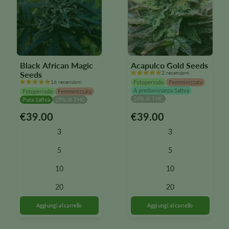
Black African Magic
Acapulco Gold Seeds
Seeds
2 recensioni
16 recensioni
Fotoperiodo
Femminizzata
A predominanza Sativa
Fotoperiodo
Femminizzata
24% di THC
Pura Sativa
29% di THC
€
39.00
€
39.00
Questo
Questo
prodotto
prodotto
3
3
è
è
disponibile
disponibile
5
5
in
in
10
10
diverse
diverse
varianti.
varianti.
20
20
Le
Le
opzioni
opzioni
possono
possono
essere
essere