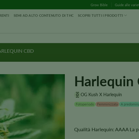
Grow Bible
Guide alle varie
RENTI
SEMI AD ALTO CONTENUTO DI THC
SCOPRI TUTTI I PRODOTTI
ARLEQUIN CBD
Harlequin
OG Kush X Harlequin
Fotoperiodo
Femminizzata
A predomina
Qualità Harlequin: AAAA La più