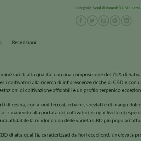
Categorie:
Semi di cannabis CBD
,
Semi 
o
Recensioni
nizzati di alta qualità, con una composizione del 75% di Sativa 
r i coltivatori alla ricerca di infiorescenze ricche di CBD e co
restazioni di coltivazione affidabili e un profilo terpenico eccezio
rti di resina, con aromi terrosi, erbacei, speziati e di mango dolc
ur rimanendo alla portata dei coltivatori di ogni livello di esperie
oritura affidabile la rendono una delle varietà CBD più popolari att
CBD di alta qualità, caratterizzati da fiori eccellenti, un’elevata p