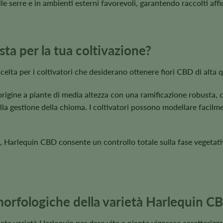
le serre e in ambienti esterni favorevoli, garantendo raccolti affid
sta per la tua coltivazione?
ta per i coltivatori che desiderano ottenere fiori CBD di alta qual
igine a piante di media altezza con una ramificazione robusta, c
la gestione della chioma. I coltivatori possono modellare facilm
Harlequin CBD consente un controllo totale sulla fase vegetativa
morfologiche della varietà Harlequin C
 varietà Harlequin per dare vita a piante vigorose caratterizza