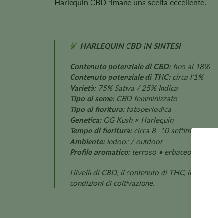
Harlequin CBD rimane una scelta eccellente.
HARLEQUIN CBD IN SINTESI
Contenuto potenziale di CBD:
fino al 18%
Contenuto potenziale di THC:
circa l’1%
Varietà:
75% Sativa / 25% Indica
Tipo di seme:
CBD femminizzato
Tipo di fioritura:
fotoperiodica
Genetica:
OG Kush × Harlequin
Tempo di fioritura:
circa 8–10 settimane
Ambiente:
indoor / outdoor
Profilo aromatico:
terroso • erbaceo • spezi
I livelli di CBD, il contenuto di THC, il tempo
condizioni di coltivazione.