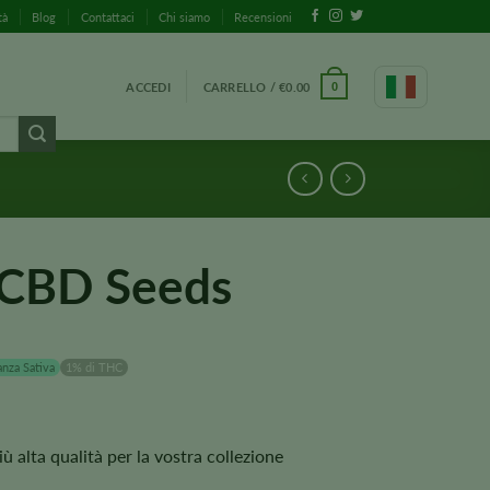
tà
Blog
Contattaci
Chi siamo
Recensioni
ACCEDI
CARRELLO /
€
0.00
0
 CBD Seeds
nza Sativa
1% di THC
 alta qualità per la vostra collezione