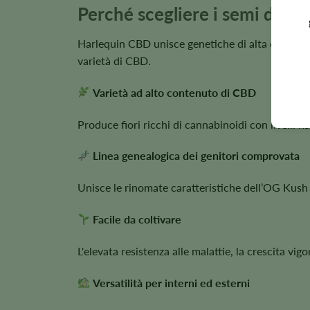
Perché scegliere i semi di C
Harlequin CBD unisce genetiche di alta qualità ri
varietà di CBD.
Varietà ad alto contenuto di CBD
Produce fiori ricchi di cannabinoidi con livelli n
Linea genealogica dei genitori comprovata
Unisce le rinomate caratteristiche dell’OG Kush 
Facile da coltivare
L'elevata resistenza alle malattie, la crescita vig
Versatilità per interni ed esterni