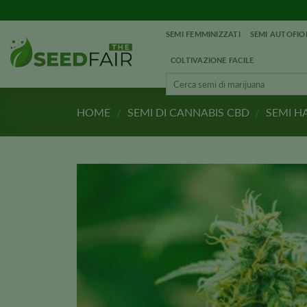
Vai
al
SEMI FEMMINIZZATI
SEMI AUTOFIO
contenuto
COLTIVAZIONE FACILE
Cerca:
HOME
/
SEMI DI CANNABIS CBD
/
SEMI H