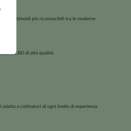
e
ili cannabinoidi più riconoscibili tra le moderne
enetiche CBD di alta qualità.
 adatta a coltivatori di ogni livello di esperienza.