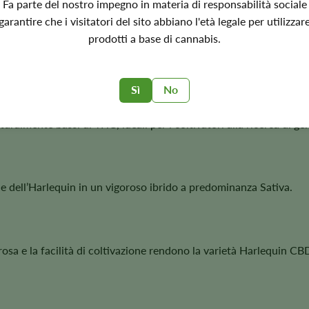
Fa parte del nostro impegno in materia di responsabilità sociale
BD Harlequin?
garantire che i visitatori del sito abbiano l'età legale per utilizzar
prodotti a base di cannabis.
cche di CBD a caratteristiche colturali affidabili e a uno dei prof
Sì
No
aturalmente bassi di THC, ideali per i coltivatori alla ricerca di g
e dell’Harlequin in un vigoroso ibrido a predominanza Sativa.
orosa e la facilità di coltivazione rendono la varietà Harlequin CBD