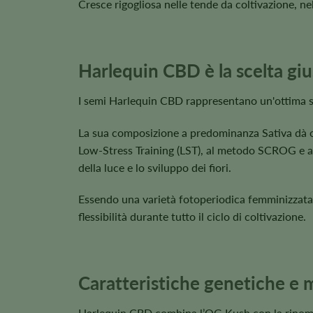
Cresce rigogliosa nelle tende da coltivazione, nel
Harlequin CBD è la scelta giu
I semi Harlequin CBD rappresentano un'ottima scel
La sua composizione a predominanza Sativa dà or
Low-Stress Training (LST), al metodo SCROG e al
della luce e lo sviluppo dei fiori.
Essendo una varietà fotoperiodica femminizzata, 
flessibilità durante tutto il ciclo di coltivazione.
Caratteristiche genetiche e 
Harlequin CBD combina l’OG Kush con la rinomata