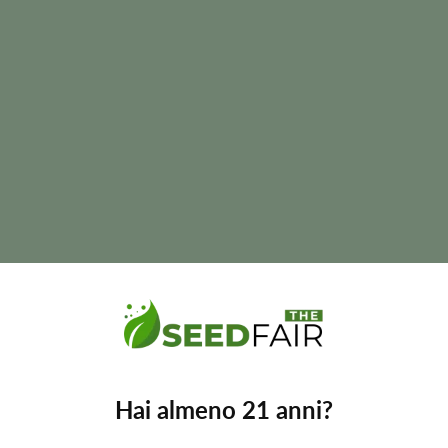
ato • mango dolce
 di fioritura, l'aroma, il sapore, le dimensioni della pianta e le res
Hai almeno 21 anni?