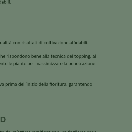
abili.
ità con risultati di coltivazione affidabili.
he rispondono bene alla tecnica del topping, al
ente le piante per massimizzare la penetrazione
 prima dell’inizio della fioritura, garantendo
BD
te da un’ottima ramificazione, un fogliame sano