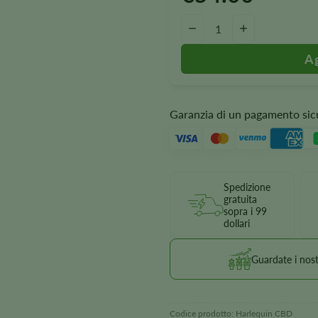
Quantità di semi di CBD Harleq
-
+
Garanzia di un pagamento sic
Spedizione
gratuita
sopra i 99
dollari
Guardate i nostr
Codice prodotto:
Harlequin CBD