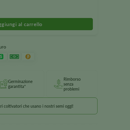
uin
uro
Rimborso
Germinazione
senza
garantita*
problemi
i coltivatori che usano i nostri semi oggi!