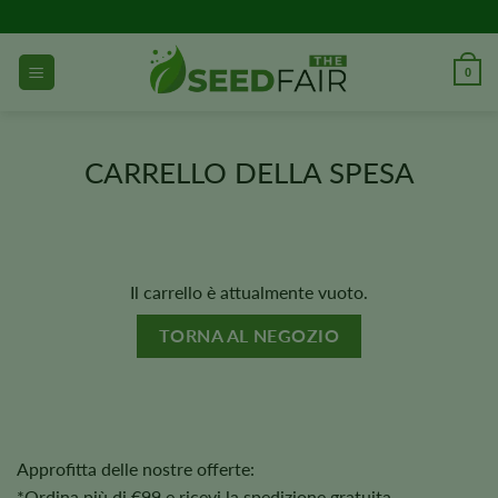
Vai
al
contenuto
0
CARRELLO DELLA SPESA
Il carrello è attualmente vuoto.
TORNA AL NEGOZIO
Approfitta delle nostre offerte:
*Ordina più di €99 e ricevi la spedizione gratuita