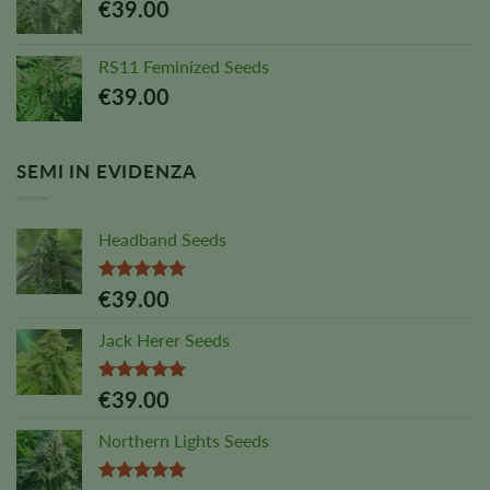
€
39.00
RS11 Feminized Seeds
€
39.00
SEMI IN EVIDENZA
Headband Seeds
Valutato
€
39.00
5,00
su 5
Jack Herer Seeds
Valutato
€
39.00
4,88
su 5
Northern Lights Seeds