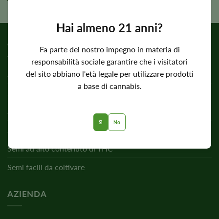
Valutato
€
39.00
5,00
su 5
Hai almeno 21 anni?
COLLEZIONI DI SEMI
Fa parte del nostro impegno in materia di
responsabilità sociale garantire che i visitatori
del sito abbiano l'età legale per utilizzare prodotti
Semi femminizzati
a base di cannabis.
Semi autofiorenti
Semi normali
Sì
No
Semi di CBD
Semi ad alto contenuto di THC
Semi facili da coltivare
AZIENDA