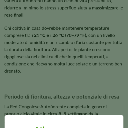
varietà autofiorenti hanno un ciclo di vita prestabilito,
ridurre al minimo lo stress superfluo aiuta a massimizzare le
rese finali.
Chi coltiva in casa dovrebbe mantenere temperature
comprese tra
i 21 °C e i 26 °C
(
70–79 °F
), con un livello
moderato di umidità e un ricambio d’aria costante per tutta
la durata della fioritura. All’aperto, le piante crescono
rigogliose sia nei climi caldi che in quelli temperati, a
condizione che ricevano molta luce solare e un terreno ben
drenato.
Periodo di fioritura, altezza e potenziale di resa
La Red Congolese Autofiorente completa in genere il
proprio ciclo vitale in circa
8–9 settimane
dalla
germinazione, consentendo ai coltivatori di effettuare
rapidamente il raccolto senza dover gestire i programmi di