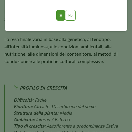
Le piante raggiungono in genere un'altezza di circa
3–4
piedi
e, in condizioni di coltivazione favorevoli, sono in
Sì
No
grado di produrre circa
500 g/m²
in coltivazione indoor e
fino a
500 grammi
per pianta in coltivazione outdoor.
La resa finale varia in base alla genetica, al fenotipo,
all’intensità luminosa, alle condizioni ambientali, alla
nutrizione, alle dimensioni del contenitore, ai metodi di
conduzione e alle pratiche colturali complessive.
PROFILO DI CRESCITA
Difficoltà:
Facile
Fioritura:
Circa 8–10 settimane dal seme
Struttura della pianta:
Media
Ambiente:
Interno / Esterno
Tipo di crescita:
Autofiorente a predominanza Sativa