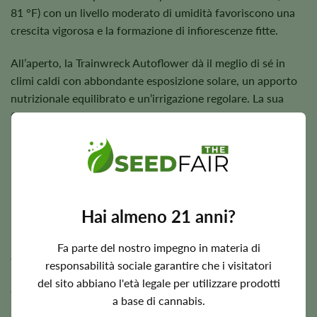
81 °F) con un livello moderato di umidità favoriscono una
crescita vigorosa e la formazione di infiorescenze fitte.
All’aperto, la Trainwreck Autoflower dà il meglio di sé in
climi caldi con abbondante esposizione solare, un apporto
nutrizionale equilibrato e un’irrigazione regolare. La sua
fioritura automatica consente inoltre di ottenere più
raccolti durante le stagioni di coltivazione favorevoli.
Periodo di fioritura, altezza e potenziale di resa
Hai almeno 21 anni?
La Trainwreck Autofiorente completa generalmente il
proprio ciclo vitale in circa
8–10 settimane
dalla semina,
Fa parte del nostro impegno in materia di
consentendo ai coltivatori di effettuare il raccolto molto più
responsabilità sociale garantire che i visitatori
rapidamente rispetto alle varietà fotoperiodiche
del sito abbiano l'età legale per utilizzare prodotti
tradizionali.
a base di cannabis.