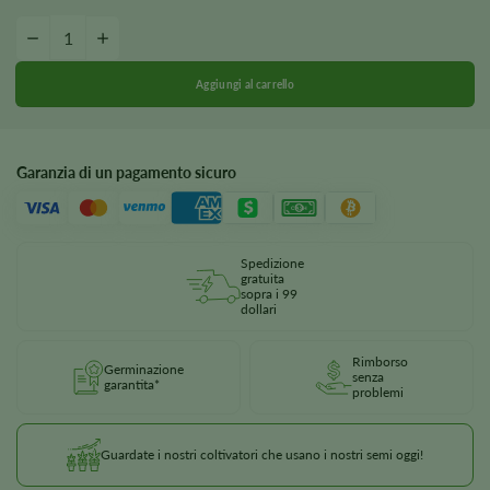
Quantità di semi autofiorenti Trainwreck
-
+
Garanzia di un pagamento sicuro
Spedizione
gratuita
sopra i 99
dollari
Rimborso
Germinazione
senza
garantita*
problemi
Guardate i nostri coltivatori che usano i nostri semi oggi!