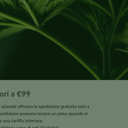
iori a €99
te aziende offrono la spedizione gratuita solo a
di spedizione possono essere un peso quando si
una tariffa inferiore.
edizione sono di soli 10 dollari.