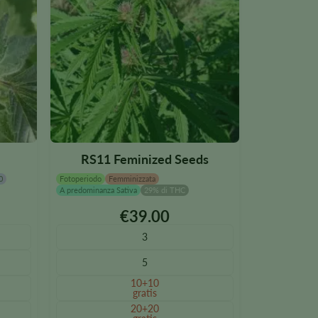
RS11 Feminized Seeds
0
Fotoperiodo
Femminizzata
A predominanza Sativa
29% di THC
€
39.00
Questo
prodotto
3
è
5
disponibile
in
10+10
gratis
diverse
20+20
varianti.