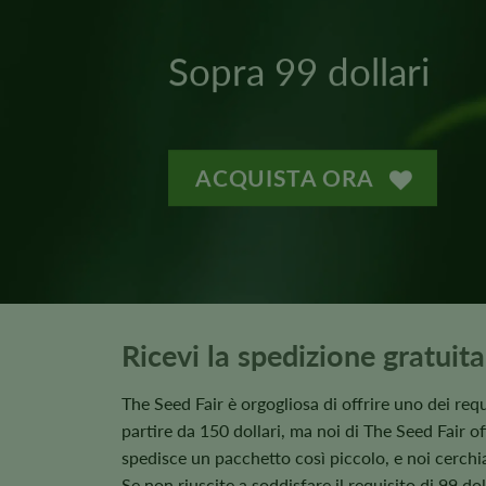
Sopra 99 dollari
ACQUISTA ORA
Ricevi la spedizione gratuita
The Seed Fair è orgogliosa di offrire uno dei requ
partire da 150 dollari, ma noi di The Seed Fair o
spedisce un pacchetto così piccolo, e noi cerchi
Se non riuscite a soddisfare il requisito di 99 dol