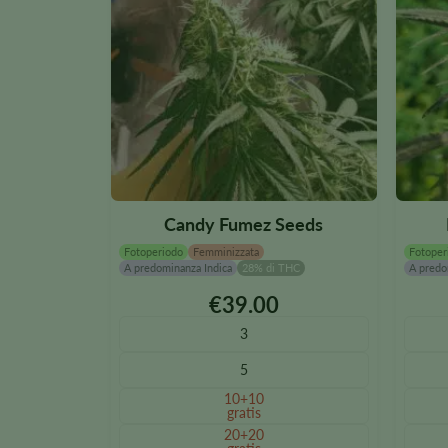
Candy Fumez Seeds
Fotoperiodo
Femminizzata
Fotoper
A predominanza Indica
28% di THC
A predo
€
39.00
Questo
Quest
prodotto
prodot
3
è
è
5
disponibile
disponi
in
in
10+10
gratis
diverse
diverse
20+20
varianti.
varianti