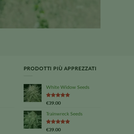
PRODOTTI PIÙ APPREZZATI
White Widow Seeds
Valutato
€
39.00
5,00
su 5
Trainwreck Seeds
Valutato
€
39.00
5,00
su 5