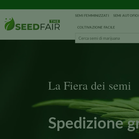
Vai
al
SEMI FEMMINIZZATI
SEMI AUTOFIO
contenuto
COLTIVAZIONE FACILE
Cerca:
La Fiera dei semi
Spedizione g