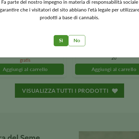
Fa parte del nostro impegno in materia di responsabilità sociale
minanza Sativa
32% di THC
A predominanza Indica
30% di THC
garantire che i visitatori del sito abbiano l'età legale per utilizzar
€
39.00
€
39.00
o
Questo
prodotti a base di cannabis.
to
prodotto
3
3
è
5
5
bile
disponibile
Sì
No
in
10+10
10
gratis
diverse
20+20
20
.
varianti.
gratis
Le
opzioni
o
possono
essere
VISUALIZZA TUTTI I PRODOTTI
nate
selezionate
nella
pagina
del
to
prodotto
era del Seme