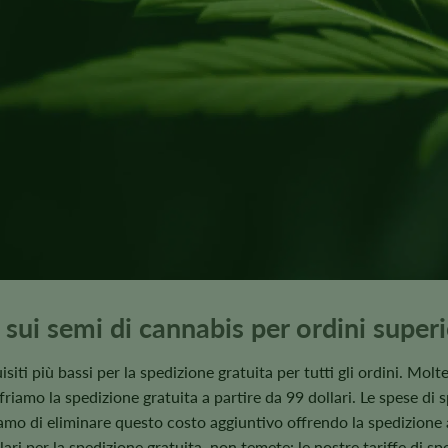
 sui semi di cannabis per ordini super
isiti più bassi per la spedizione gratuita per tutti gli ordini. Mol
ffriamo la spedizione gratuita a partire da 99 dollari. Le spese 
amo di eliminare questo costo aggiuntivo offrendo la spedizione a 
lari per la spedizione gratuita, non temete: le nostre tariffe di sp