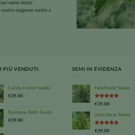
iasi seme stiate
 vostre esigenze venite a
MI PIÙ VENDUTI
SEMI IN EVIDENZA
Candy Fumez Seeds
Headband Seeds
€
39.00
Valutato
€
39.00
5,00
su 5
Rainbow Belts Seeds
Jack Herer Seeds
€
39.00
Valutato
€
39.00
4,88
su 5