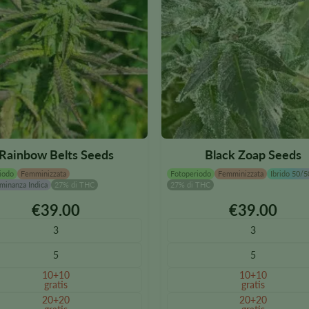
Rainbow Belts Seeds
Black Zoap Seeds
iodo
Femminizzata
Fotoperiodo
Femminizzata
Ibrido 50/5
minanza Indica
27% di THC
27% di THC
€
39.00
€
39.00
o
Questo
to
prodotto
3
3
è
5
5
bile
disponibile
in
10+10
10+10
gratis
gratis
diverse
20+20
20+20
.
varianti.