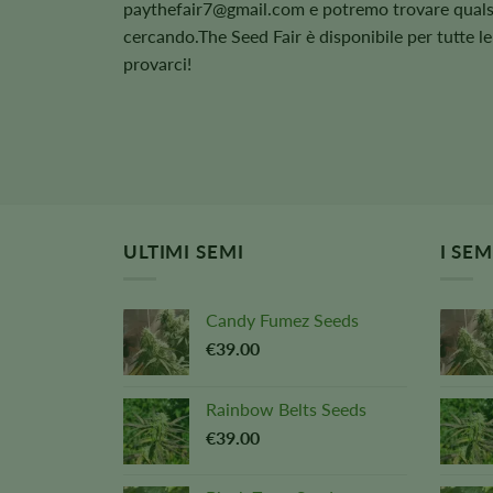
paythefair7@gmail.com
e potremo trovare quals
cercando.The Seed Fair è disponibile per tutte le
provarci!
ULTIMI SEMI
I SE
Candy Fumez Seeds
€
39.00
Rainbow Belts Seeds
€
39.00