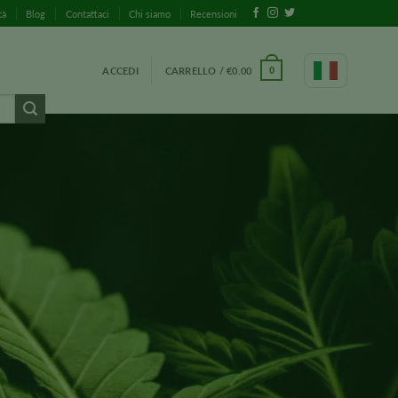
tà
Blog
Contattaci
Chi siamo
Recensioni
ACCEDI
CARRELLO /
€
0.00
0