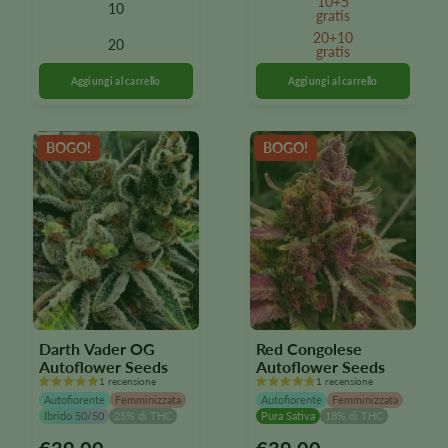
10+5
10
diverse
diverse
gratis
varianti.
varianti.
20+10
20
Le
Le
gratis
opzioni
opzioni
possono
possono
essere
essere
selezionate
selezionate
BOGO!
BOGO!
nella
nella
pagina
pagina
del
del
prodotto
prodotto
Darth Vader OG
Red Congolese
Autoflower Seeds
Autoflower Seeds
1 recensione
1 recensione
Autofiorente
Femminizzata
Autofiorente
Femminizzata
Ibrido 50/50
25% di THC
Pura Sativa
18% di THC
Questo
Questo