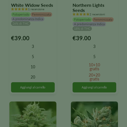
White Widow Seeds
Northern Lights
1 recensione
Seeds
Fotoperiodo
Femminizzata
2 recensioni
A predominanza Indica
Fotoperiodo
Femminizzata
26% di THC
A predominanza Indica
18% di THC
€
39.00
€
39.00
Questo
Questo
prodotto
prodotto
3
3
è
è
disponibile
disponibile
5
5
in
in
10+10
10
diverse
diverse
gratis
varianti.
varianti.
20+20
20
Le
Le
gratis
opzioni
opzioni
possono
possono
essere
essere
selezionate
selezionate
nella
nella
pagina
pagina
del
del
prodotto
prodotto