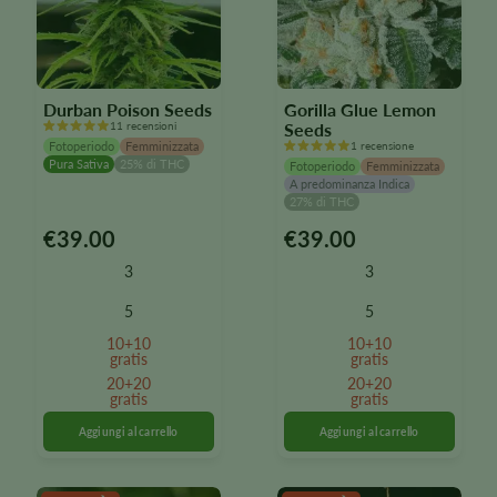
Durban Poison Seeds
Gorilla Glue Lemon
11 recensioni
Seeds
Fotoperiodo
Femminizzata
1 recensione
Pura Sativa
25% di THC
Fotoperiodo
Femminizzata
A predominanza Indica
27% di THC
€
39.00
€
39.00
Questo
Questo
prodotto
prodotto
3
3
è
è
disponibile
disponibile
5
5
in
in
10+10
10+10
diverse
diverse
gratis
gratis
varianti.
varianti.
20+20
20+20
Le
gratis
Le
gratis
opzioni
opzioni
possono
possono
essere
essere
selezionate
selezionate