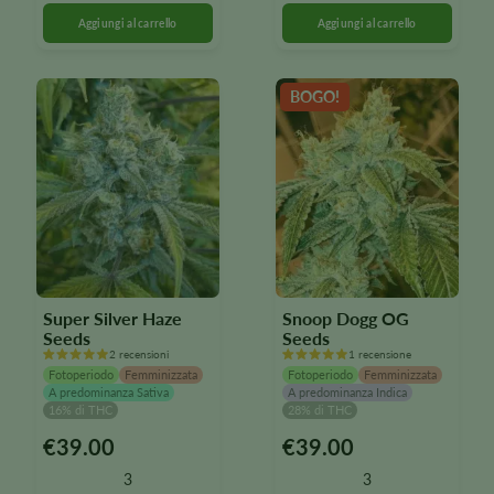
opzioni
opzioni
possono
possono
essere
essere
selezionate
selezionate
BOGO!
nella
nella
pagina
pagina
del
del
prodotto
prodotto
Super Silver Haze
Snoop Dogg OG
Seeds
Seeds
2 recensioni
1 recensione
Fotoperiodo
Femminizzata
Fotoperiodo
Femminizzata
A predominanza Sativa
A predominanza Indica
16% di THC
28% di THC
€
39.00
€
39.00
Questo
Questo
prodotto
prodotto
3
3
è
è