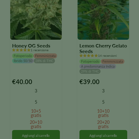
prodotto
prodotto
Honey OG Seeds
Lemon Cherry Gelato
1 recensione
Seeds
Fotoperiodo
Femminizzata
14 recensioni
Ibrido 50/50
28% di THC
Fotoperiodo
Femminizzata
A predominanza Indica
29% di THC
€
40.00
€
39.00
Questo
Questo
prodotto
prodotto
3
3
è
è
disponibile
disponibile
5
5
in
in
10+5
10+10
diverse
diverse
gratis
gratis
varianti.
varianti.
20+10
20+20
Le
gratis
Le
gratis
opzioni
opzioni