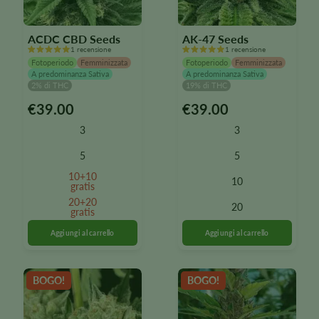
ACDC CBD Seeds
AK-47 Seeds
1 recensione
1 recensione
Fotoperiodo
Femminizzata
Fotoperiodo
Femminizzata
A predominanza Sativa
A predominanza Sativa
2% di THC
19% di THC
€
39.00
€
39.00
Questo
Questo
prodotto
prodotto
3
3
è
è
disponibile
disponibile
5
5
in
in
10+10
10
diverse
diverse
gratis
varianti.
varianti.
20+20
20
Le
gratis
Le
opzioni
opzioni
possono
possono
essere
essere
selezionate
selezionate
BOGO!
BOGO!
nella
nella
pagina
pagina
del
del