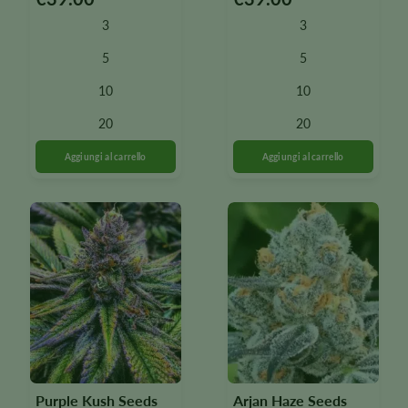
prodotto
prodotto
3
3
è
è
disponibile
disponibile
5
5
in
in
10
10
diverse
diverse
varianti.
varianti.
20
20
Le
Le
opzioni
opzioni
possono
possono
essere
essere
selezionate
selezionate
nella
nella
pagina
pagina
del
del
prodotto
prodotto
Purple Kush Seeds
Arjan Haze Seeds