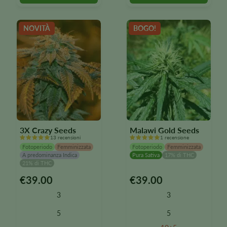
possono
possono
essere
essere
selezionate
selezionate
NOVITÀ
BOGO!
nella
nella
pagina
pagina
del
del
prodotto
prodotto
3X Crazy Seeds
Malawi Gold Seeds
13 recensioni
1 recensione
Fotoperiodo
Femminizzata
Fotoperiodo
Femminizzata
A predominanza Indica
Pura Sativa
17% di THC
21% di THC
€
39.00
€
39.00
Questo
Questo
prodotto
prodotto
3
3
è
è
disponibile
disponibile
5
5
in
in