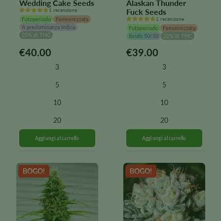
Wedding Cake Seeds
Alaskan Thunder
1 recensione
Fuck Seeds
Fotoperiodo
Femminizzata
1 recensione
A predominanza Indica
Fotoperiodo
Femminizzata
25% di THC
Ibrido 50/50
22% di THC
€
40.00
€
39.00
Questo
Questo
prodotto
prodotto
3
3
è
è
disponibile
disponibile
5
5
in
in
10
10
diverse
diverse
varianti.
varianti.
20
20
Le
Le
opzioni
opzioni
possono
possono
essere
essere
selezionate
selezionate
BOGO!
BOGO!
nella
nella
pagina
pagina
del
del
prodotto
prodotto