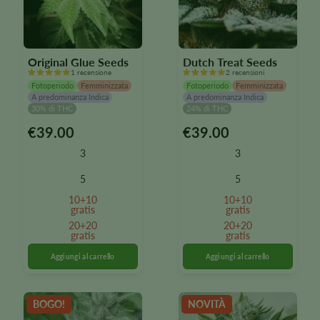
Original Glue Seeds
Dutch Treat Seeds
1 recensione
2 recensioni
Fotoperiodo
Femminizzata
Fotoperiodo
Femminizzata
A predominanza Indica
A predominanza Indica
30% di THC
24% di THC
€
39.00
€
39.00
Questo
Questo
prodotto
prodotto
3
3
è
è
disponibile
disponibile
5
5
in
in
10+10
10+10
diverse
diverse
gratis
gratis
varianti.
varianti.
20+20
20+20
Le
gratis
Le
gratis
opzioni
opzioni
possono
possono
essere
essere
selezionate
selezionate
BOGO!
NOVITÀ
nella
nella