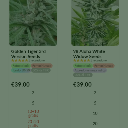
pagina
pagina
del
del
prodotto
prodotto
Golden Tiger 3rd
98 Aloha White
Version Seeds
Widow Seeds
1 recensione
1 recensione
Fotoperiodo
Femminizzata
Fotoperiodo
Femminizzata
Ibrido 50/50
30% di THC
A predominanza Indica
20% di THC
€
39.00
€
39.00
Questo
Questo
prodotto
prodotto
3
3
è
è
disponibile
disponibile
5
5
in
in
10+10
10
diverse
diverse
gratis
varianti.
varianti.
20+20
20
Le
gratis
Le