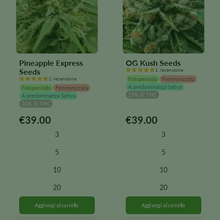
Pineapple Express
OG Kush Seeds
Seeds
1 recensione
1 recensione
Fotoperiodo
Femminizzata
A predominanza Sativa
Fotoperiodo
Femminizzata
27% di THC
A predominanza Sativa
23% di THC
€
39.00
€
39.00
Questo
Questo
prodotto
prodotto
3
3
è
è
disponibile
disponibile
5
5
in
in
10
10
diverse
diverse
varianti.
varianti.
20
20
Le
Le
opzioni
opzioni
possono
possono