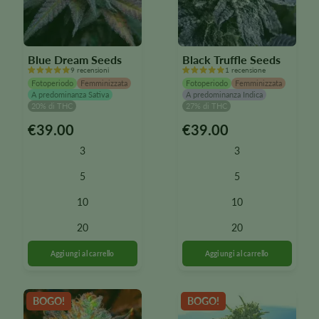
Blue Dream Seeds
Black Truffle Seeds
9 recensioni
1 recensione
Fotoperiodo
Femminizzata
Fotoperiodo
Femminizzata
A predominanza Sativa
A predominanza Indica
20% di THC
27% di THC
€
39.00
€
39.00
Questo
Questo
prodotto
prodotto
3
3
è
è
disponibile
disponibile
5
5
in
in
10
10
diverse
diverse
varianti.
varianti.
20
20
Le
Le
opzioni
opzioni
possono
possono
essere
essere
selezionate
selezionate
BOGO!
BOGO!
nella
nella