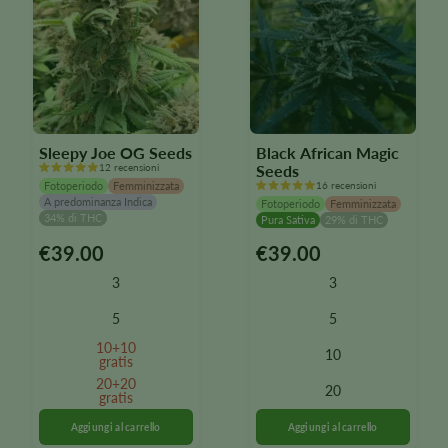
Sleepy Joe OG Seeds
Black African Magic
12 recensioni
Seeds
Fotoperiodo
Femminizzata
16 recensioni
A predominanza Indica
Fotoperiodo
Femminizzata
34% di THC
Pura Sativa
29% di THC
€
39.00
€
39.00
Questo
Questo
prodotto
prodotto
3
3
è
è
disponibile
disponibile
5
5
in
in
10+10
10
diverse
diverse
gratis
varianti.
varianti.
20+20
20
Le
gratis
Le
opzioni
opzioni
possono
possono