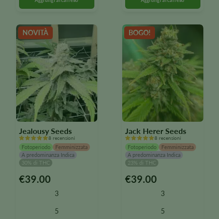
possono
possono
essere
essere
selezionate
selezionate
NOVITÀ
BOGO!
nella
nella
pagina
pagina
del
del
prodotto
prodotto
Jealousy Seeds
Jack Herer Seeds
8 recensioni
8 recensioni
Fotoperiodo
Femminizzata
Fotoperiodo
Femminizzata
A predominanza Indica
A predominanza Indica
30% di THC
23% di THC
€
39.00
€
39.00
Questo
Questo
prodotto
prodotto
3
3
è
è
disponibile
disponibile
5
5
in
in