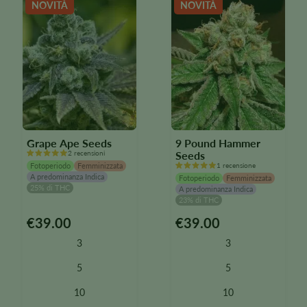
NOVITÀ
NOVITÀ
nella
nella
pagina
pagina
del
del
prodotto
prodotto
Grape Ape Seeds
9 Pound Hammer
2 recensioni
Seeds
Fotoperiodo
Femminizzata
1 recensione
A predominanza Indica
Fotoperiodo
Femminizzata
25% di THC
A predominanza Indica
23% di THC
€
39.00
€
39.00
Questo
Questo
prodotto
prodotto
3
3
è
è
disponibile
disponibile
5
5
in
in
10
10
diverse
diverse