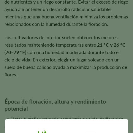
de nutrientes y un riego constante. Evitar el exceso de riego
ayuda a mantener un desarrollo radicular saludable,
mientras que una buena ventilación minimiza los problemas
relacionados con la humedad durante la floración.
Los cultivadores de interior suelen obtener los mejores
resultados manteniendo temperaturas entre
21 °C y 26 °C
(
70–79 °F
) con una humedad moderada durante todo el
ciclo de vida. En exterior, elegir un lugar soleado con un
suelo de buena calidad ayuda a maximizar la producción de
flores.
Época de floración, altura y rendimiento
potencial
La Sister Autoflower suele completar su ciclo de floración
en unas
7-9 semanas
, lo que permite a los cultivadores