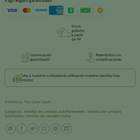
Pago seguro garantizado
Envío
gratuito
a partir
de 99
Germinación
Reembolsos sin
garantizada*.
complicaciones
Vea a nuestros cultivadores utilizando nuestras semillas hoy
mismo
Referencia:
The Sister Seeds
Categorías:
Semillas de cannabis autoflorecientes
,
Semillas de cannabis
feminizadas
,
Semillas de cannabis índica