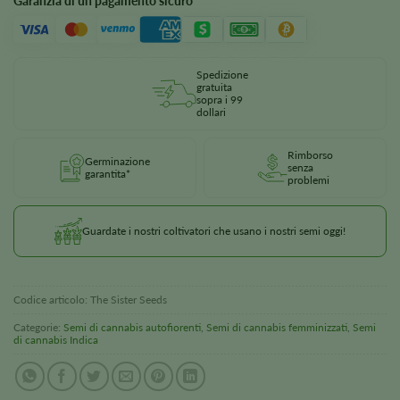
Garanzia di un pagamento sicuro
Spedizione
gratuita
sopra i 99
dollari
Rimborso
Germinazione
senza
garantita*
problemi
Guardate i nostri coltivatori che usano i nostri semi oggi!
Codice articolo:
The Sister Seeds
Categorie:
Semi di cannabis autofiorenti
,
Semi di cannabis femminizzati
,
Semi
di cannabis Indica