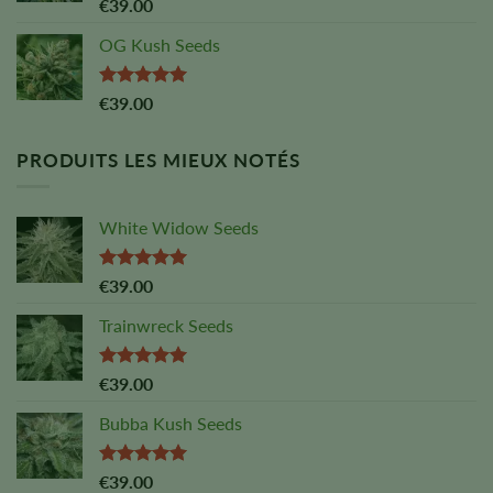
Note :
5,00
€
39.00
sur 5
OG Kush Seeds
Note :
5,00
€
39.00
sur 5
PRODUITS LES MIEUX NOTÉS
White Widow Seeds
Note :
5,00
€
39.00
sur 5
Trainwreck Seeds
Note :
5,00
€
39.00
sur 5
Bubba Kush Seeds
Note :
5,00
€
39.00