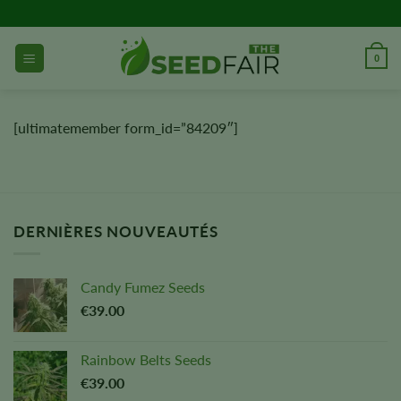
Aller
directement
au
0
contenu
[ultimatemember form_id=”84209″]
DERNIÈRES NOUVEAUTÉS
Candy Fumez Seeds
€
39.00
Rainbow Belts Seeds
€
39.00