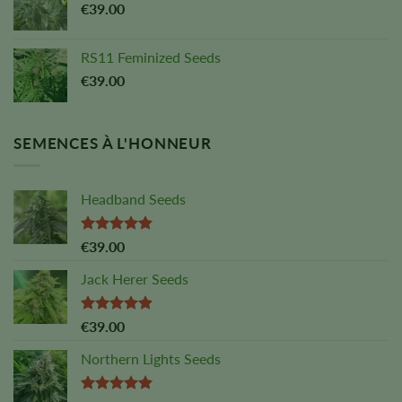
€
39.00
RS11 Feminized Seeds
€
39.00
SEMENCES À L'HONNEUR
Headband Seeds
Note :
5,00
€
39.00
sur 5
Jack Herer Seeds
Note :
4,88
€
39.00
sur 5
Northern Lights Seeds