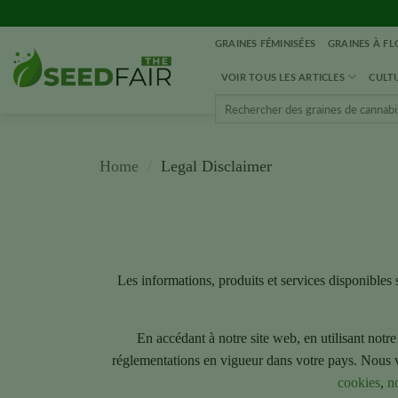
Aller
directement
GRAINES FÉMINISÉES
GRAINES À F
au
contenu
VOIR TOUS LES ARTICLES
CULTU
Rechercher
:
Home
/
Legal Disclaimer
Les informations, produits et services disponibles 
En accédant à notre site web, en utilisant not
réglementations en vigueur dans votre pays. Nous 
cookies
,
no