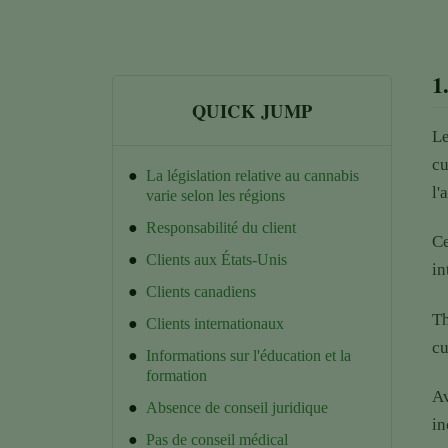
1
QUICK JUMP
Le
cu
●
La législation relative au cannabis
l'
varie selon les régions
●
Responsabilité du client
Ce
●
Clients aux États-Unis
in
●
Clients canadiens
Th
●
Clients internationaux
cu
●
Informations sur l'éducation et la
formation
Av
●
Absence de conseil juridique
in
●
Pas de conseil médical