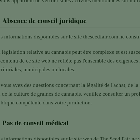
 vous appartient de vérifier si les activités mentionnées sur not
.
Absence de conseil juridique
s informations disponibles sur le site theseedfair.com ne consti
 législation relative au cannabis peut être complexe et est susce
 contenu de ce site web ne reflète pas l'ensemble des exigences 
rritoriales, municipales ou locales.
 vous avez des questions concernant la légalité de l'achat, de la
 de la culture de graines de cannabis, veuillez consulter un prof
blique compétente dans votre juridiction.
.
Pas de conseil médical
s informations disponibles sur le site web de The Seed Fair ne v