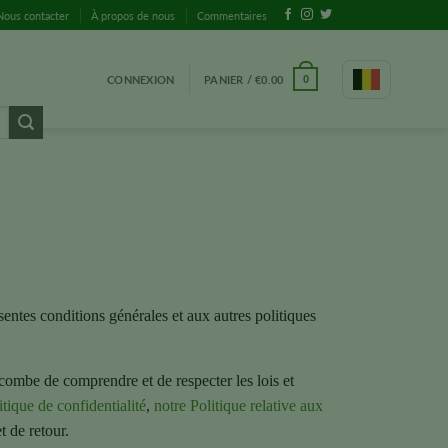
Nous contacter
À propos de nous
Commentaires
CONNEXION
PANIER /
€
0.00
0
sentes conditions générales et aux autres politiques
combe de comprendre et de respecter les lois et
itique de confidentialité
,
notre Politique relative aux
 de retour.