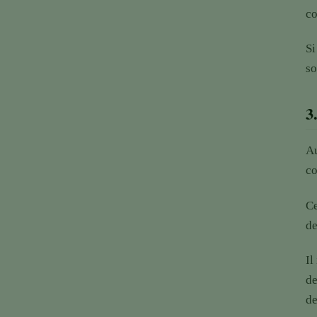
co
Si
so
3
Au
co
Ce
de
Il
de
de