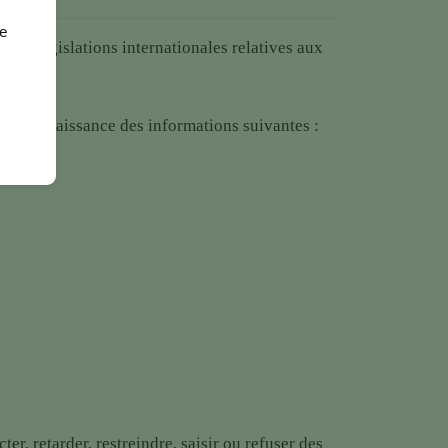
ge
. Les législations internationales relatives aux
dre connaissance des informations suivantes :
r, retarder, restreindre, saisir ou refuser des