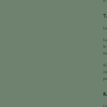
Il
7
Le
La
le
te
Si
ou
pu
8
Le