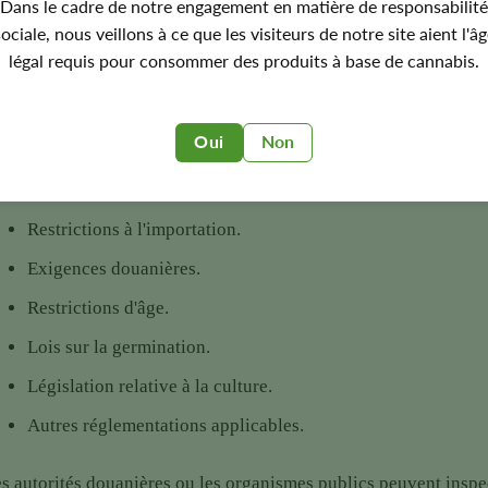
Dans le cadre de notre engagement en matière de responsabilité
ociale, nous veillons à ce que les visiteurs de notre site aient l'â
 Seed Fair s'adresse à des clients dans plusieurs pays et régions
légal requis pour consommer des produits à base de cannabis.
aines de cannabis varient considérablement.
s clients passant des commandes à l'international doivent pren
Oui
Non
Lois locales relatives à la détention.
Restrictions à l'importation.
Exigences douanières.
Restrictions d'âge.
Lois sur la germination.
Législation relative à la culture.
Autres réglementations applicables.
s autorités douanières ou les organismes publics peuvent inspecte