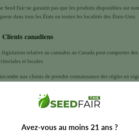
e Seed Fair ne garantit pas que les produits disponibles sur not
gueur dans tous les États ou toutes les localités des États-Unis.
.
Clients canadiens
 législation relative au cannabis au Canada peut comporter des 
rritoriales et locales.
 incombe aux clients de prendre connaissance des règles en vig
nditions d'âge et la législation relative à la possession, à l'achat
tivité liée au cannabis.
 mise à disposition de produits par l'intermédiaire de The Seed 
 se conformer à la législation canadienne en vigueur.
Avez-vous au moins 21 ans ?
.
Clients internationaux