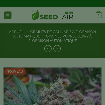
Aller
directement
au
0
contenu
ACCUEIL
/
GRAINES DE CANNABIS À FLORAISON
AUTOMATIQUE
/
GRAINES PURPLE BERRY À
FLORAISON AUTOMATIQUE
NOUVEAU