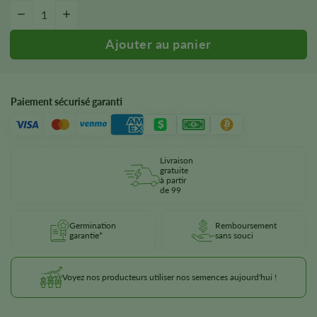
Purple Berry Autoflower Seeds quantity
-
&plus ;
Paiement sécurisé garanti
Livraison
gratuite
à partir
de 99
Germination
Remboursement
garantie*
sans souci
Voyez nos producteurs utiliser nos semences aujourd'hui !