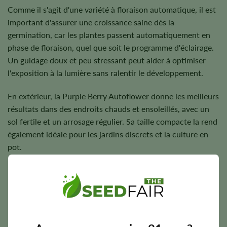
Comme il s'agit d'une variété à floraison automatique, il est
important d'assurer une croissance saine dès la
germination, car les plantes passent automatiquement en
phase de floraison, quel que soit le programme d'éclairage.
Un guidage doux et peu stressant peut aider à optimiser
l'exposition à la lumière sans ralentir le développement.
En extérieur, la Purple Berry Autoflower donne les meilleurs
résultats dans des endroits chauds et ensoleillés, avec un
sol fertile et un arrosage régulier. Sa taille compacte la rend
également idéale pour les jardins discrets et la culture en
pot.
Période de floraison, hauteur et rendement
potentiel
La Purple Berry Autoflower achève généralement son cycle