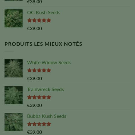
Note :
5,00
€
39.00
sur 5
OG Kush Seeds
Note :
5,00
€
39.00
sur 5
PRODUITS LES MIEUX NOTÉS
White Widow Seeds
Note :
5,00
€
39.00
sur 5
Trainwreck Seeds
Note :
5,00
€
39.00
sur 5
Bubba Kush Seeds
Note :
5,00
€
39.00