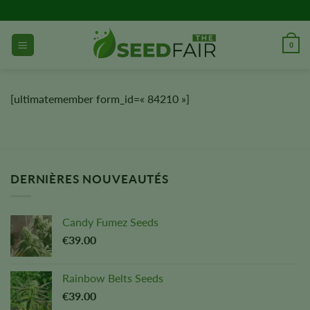
Aller
directement
au
0
contenu
[ultimatemember form_id=« 84210 »]
DERNIÈRES NOUVEAUTÉS
Candy Fumez Seeds
€
39.00
Rainbow Belts Seeds
€
39.00