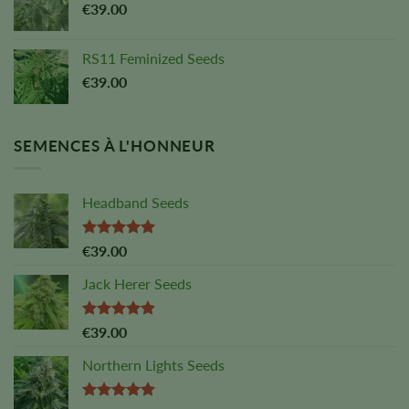
€
39.00
RS11 Feminized Seeds
€
39.00
SEMENCES À L'HONNEUR
Headband Seeds
Note :
5,00
€
39.00
sur 5
Jack Herer Seeds
Note :
4,88
€
39.00
sur 5
Northern Lights Seeds