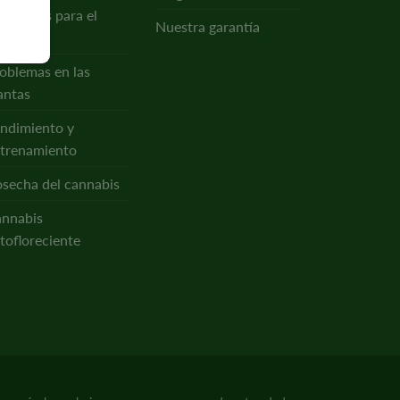
trientes para el
Nuestra garantía
nnabis
oblemas en las
antas
ndimiento y
trenamiento
secha del cannabis
nnabis
tofloreciente