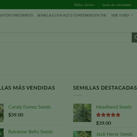
Biblia «Grow»
Guías de variedades
 AUTOFLORECIENTES
SEMILLAS CON ALTO CONTENIDO EN THC
VER TODO
LLAS MÁS VENDIDAS
SEMILLAS DESTACADA
Candy Fumez Seeds
Headband Seeds
$
39.00
Valorado
$
39.00
con
5,00
Rainbow Belts Seeds
sobre 5
Jack Herer Seeds