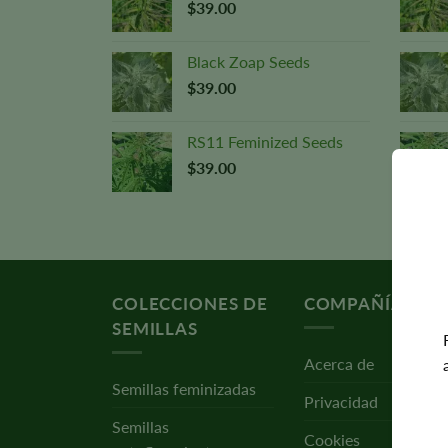
$
39.00
Black Zoap Seeds
$
39.00
RS11 Feminized Seeds
$
39.00
COLECCIONES DE
COMPAÑÍA
SEMILLAS
Acerca de
Semillas feminizadas
Privacidad
Semillas
Cookies