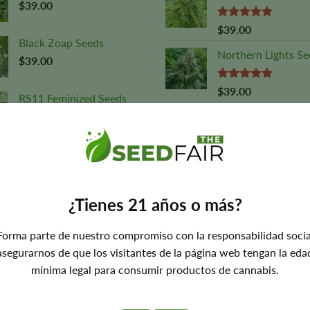
$
39.00
Valoración:
$
39.00
4,88
sobre
Black Zoap Seeds
5
Northern Lights Se
$
39.00
Valorado
$
39.00
RS11 Feminized Seeds
con
5,00
sobre 5
$
39.00
OG Kush Seeds
Valorado
$
39.00
con
5,00
sobre 5
¿Tienes 21 años o más?
ATENCIÓN AL
LUGARES
R
CLIENTE
POPULARES
A
Forma parte de nuestro compromiso con la responsabilidad socia
asegurarnos de que los visitantes de la página web tengan la eda
Envíos
Sedes en EE. UU.
Cu
mínima legal para consumir productos de cannabis.
Reembolsos
Sedes en Canadá
Ge