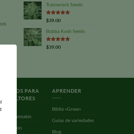
sobre 5
Trainwreck Seeds
Valorado
$
39.00
eds
con
5,00
sobre 5
Bubba Kush Seeds
Valorado
$
39.00
con
5,00
sobre 5
ECURSOS PARA
APRENDER
GRICULTORES
l
Biblia «Grow»
d
ltivar cannabis
Guías de variedades
rminación
Blog