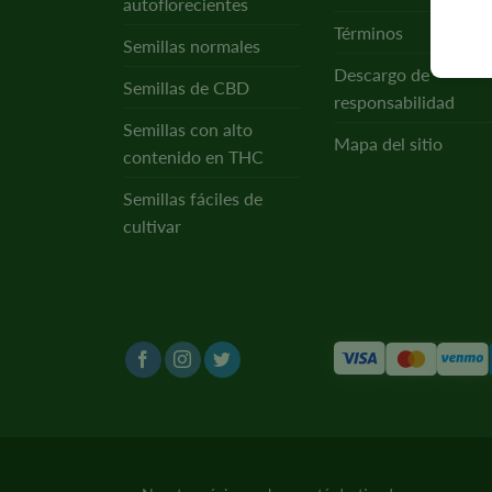
autoflorecientes
Términos
Semillas normales
Descargo de
Semillas de CBD
responsabilidad
Semillas con alto
Mapa del sitio
contenido en THC
Semillas fáciles de
cultivar