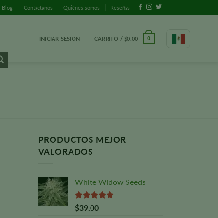
Blog
Contáctanos
Quiénes somos
Reseñas
INICIAR SESIÓN
CARRITO /
$
0.00
0
S
PRODUCTOS MEJOR
VALORADOS
White Widow Seeds
Valorado
$
39.00
con
5,00