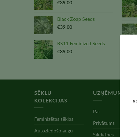
€
39.00
Black Zoap Seeds
€
39.00
RS11 Feminized Seeds
€
39.00
SĒKLU
UZŅĒMUMS
KOLEKCIJAS
a
Par
Feminizētas sēklas
Privātums
Autoziedošo augu
Sīkdatnes