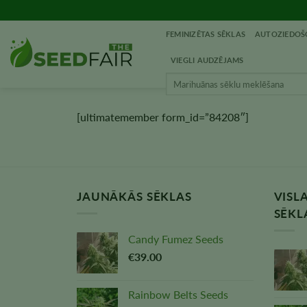
Pāriet
uz
FEMINIZĒTAS SĒKLAS
AUTOZIEDOŠ
saturu
VIEGLI AUDZĒJAMS
Meklēt:
[ultimatemember form_id=”84208″]
JAUNĀKĀS SĒKLAS
VISL
SĒKL
Candy Fumez Seeds
€
39.00
Rainbow Belts Seeds