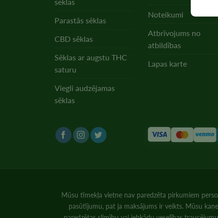
sēklas
Noteikumi
Parastās sēklas
Atbrīvojums no
CBD sēklas
atbildības
Sēklas ar augstu THC
Lapas karte
saturu
Viegli audzējamas
sēklas
Mūsu tīmekļa vietne nav paredzēta pirkumiem person
pasūtījumu, pat ja maksājums ir veikts. Mūsu kaņep
paredzētas slimību vai jebkādu veselības traucējumu 