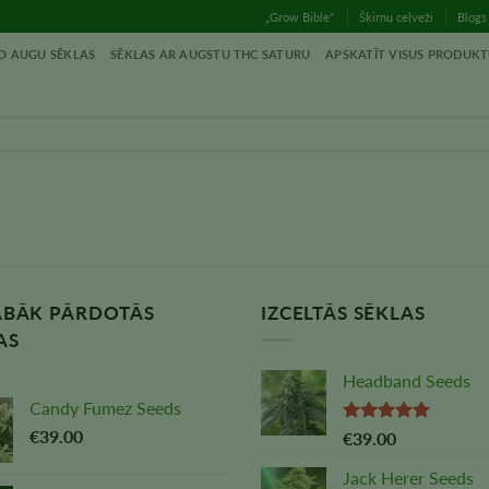
„Grow Bible“
Šķirņu ceļveži
Blogs
O AUGU SĒKLAS
SĒKLAS AR AUGSTU THC SATURU
APSKATĪT VISUS PRODUK
ABĀK PĀRDOTĀS
IZCELTĀS SĒKLAS
AS
Headband Seeds
Candy Fumez Seeds
€
39.00
Vērtējums:
€
39.00
5,00
no 5
Jack Herer Seeds