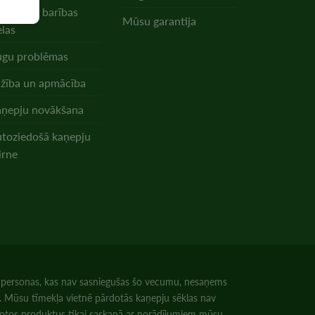
nnabisa barības
Mūsu garantija
elas
gu problēmas
žība un apmācība
ņepju novākšana
toziedošā kaņepju
irne
u personas, kas nav sasniegušas šo vecumu, nesaņems
ai. Mūsu tīmekļa vietnē pārdotās kaņepju sēklas nav
tirgotos produktus tikai saskaņā ar norādījumiem mūsu