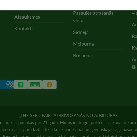
vietas
FAQ
Ka
Pasaules atrašanās
vi
Atsauksmes
vietas
Au
Kontakti
Sidneja
Ra
Melburna
Ka
Brisbēna
Au
šķ
„THE SEED FAIR“ ATBRĪVOŠANĀS NO ATBILDĪBAS
ām, kas jaunākas par 21 gadu. Mums ir stingra politika, saskaņā ar kur
ju sēklas ir paredzētas tikai kolekcionēšanai un ģenētiskajai saglabāšan
diagnosticēšanai, ārstēšanai, ārstēšanai vai profilaksei. Lietojiet mūsu 