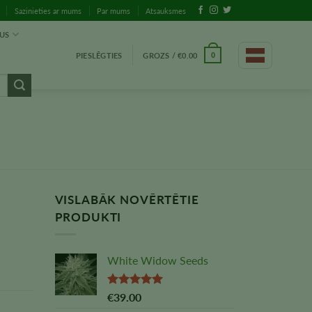
Sazinieties ar mums
Par mums
Atsauksmes
TUS
PIESLĒGTIES
GROZS /
€
0.00
0
VISLABĀK NOVĒRTĒTIE
PRODUKTI
White Widow Seeds
Vērtējums:
€
39.00
5,00
no 5