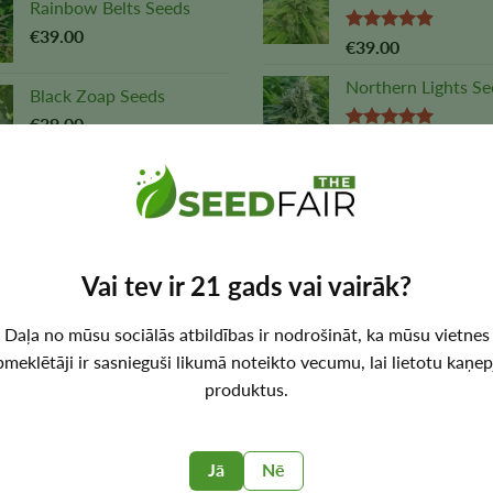
Rainbow Belts Seeds
€
39.00
Vērtējums:
€
39.00
4,88
no 5
Northern Lights Se
Black Zoap Seeds
€
39.00
Vērtējums:
€
39.00
5,00
no 5
RS11 Feminized Seeds
OG Kush Seeds
€
39.00
Vērtējums:
€
39.00
5,00
no 5
Vai tev ir 21 gads vai vairāk?
KLIENTU
POPULĀRĀKĀS
R
Daļa no mūsu sociālās atbildības ir nodrošināt, ka mūsu vietnes
APKALPOŠANA
VIETAS
A
pmeklētāji ir sasnieguši likumā noteikto vecumu, lai lietotu kaņep
produktus.
Piegāde
Atrašanās vietas ASV
Au
Atmaksa
Kanādas atrašanās
Dī
Jā
Nē