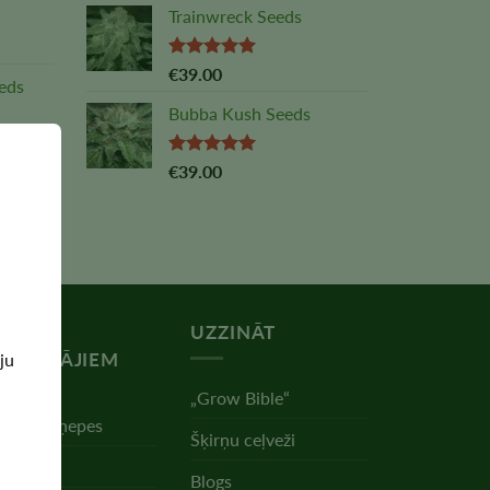
Trainwreck Seeds
Vērtējums:
€
39.00
eds
5,00
no 5
Bubba Kush Seeds
Vērtējums:
€
39.00
5,00
no 5
ESURSI
UZZINĀT
UDZĒTĀJIEM
ju
„Grow Bible“
dzēt kaņepes
Šķirņu ceļveži
gšana
Blogs