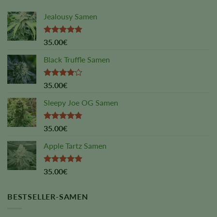
Jealousy Samen
Rated
4.88
35.00
€
out of 5
Black Truffle Samen
Rated
35.00
€
4.00
out
of 5
Sleepy Joe OG Samen
Rated
4.75
35.00
€
out of 5
Apple Tartz Samen
Rated
5.00
35.00
€
out of 5
BESTSELLER-SAMEN