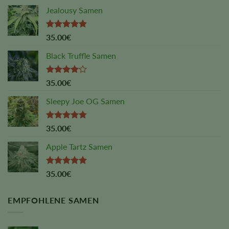
Jealousy Samen
Rated
4.88
35.00
€
out of 5
Black Truffle Samen
Rated
35.00
€
4.00
out
of 5
Sleepy Joe OG Samen
Rated
4.75
35.00
€
out of 5
Apple Tartz Samen
Rated
5.00
35.00
€
out of 5
EMPFOHLENE SAMEN