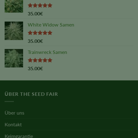
Rated
5.00
35.00
€
out of 5
White Widow Samen
Rated
5.00
35.00
€
out of 5
Trainwreck Samen
Rated
5.00
35.00
€
out of 5
ÜBER THE SEED FAIR
Über uns
Kontakt
Keimgarantie