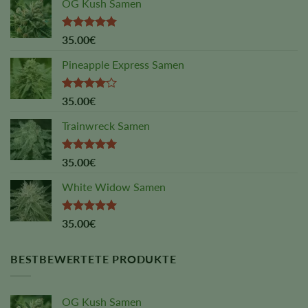
OG Kush Samen
Rated
5.00
35.00
€
out of 5
Pineapple Express Samen
Rated
35.00
€
4.00
out
of 5
Trainwreck Samen
Rated
5.00
35.00
€
out of 5
White Widow Samen
Rated
5.00
35.00
€
out of 5
BESTBEWERTETE PRODUKTE
OG Kush Samen