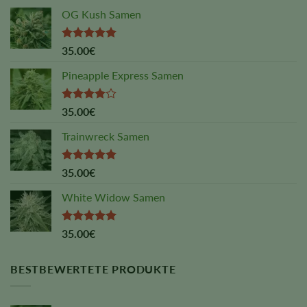
OG Kush Samen
Rated
5.00
35.00
€
out of 5
Pineapple Express Samen
Rated
35.00
€
4.00
out
of 5
Trainwreck Samen
Rated
5.00
35.00
€
out of 5
White Widow Samen
Rated
5.00
35.00
€
out of 5
BESTBEWERTETE PRODUKTE