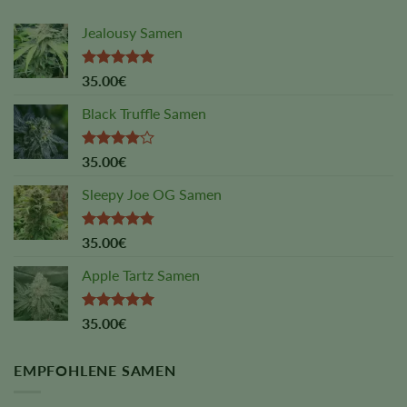
Jealousy Samen
Rated
4.88
35.00
€
out of 5
Black Truffle Samen
Rated
35.00
€
4.00
out
of 5
Sleepy Joe OG Samen
Rated
4.75
35.00
€
out of 5
Apple Tartz Samen
Rated
5.00
35.00
€
out of 5
EMPFOHLENE SAMEN