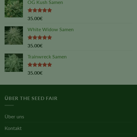
OG Kush Samen
Rated
5.00
35.00
€
out of 5
White Widow Samen
Rated
5.00
35.00
€
out of 5
Trainwreck Samen
Rated
5.00
35.00
€
out of 5
ÜBER THE SEED FAIR
Über uns
Kontakt