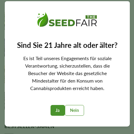
Jealousy Samen
Rated
4.88
35.00
€
out of 5
Black Truffle Samen
Sind Sie 21 Jahre alt oder älter?
Rated
35.00
€
Es ist Teil unseres Engagements für soziale
4.00
out
Verantwortung, sicherzustellen, dass die
of 5
Sleepy Joe OG Samen
Besucher der Website das gesetzliche
Mindestalter für den Konsum von
Rated
4.75
35.00
€
Cannabisprodukten erreicht haben.
out of 5
Apple Tartz Samen
Rated
5.00
35.00
€
Ja
Nein
out of 5
BESTSELLER-SAMEN