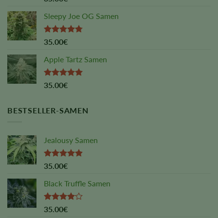
4.00
out
of 5
Sleepy Joe OG Samen
Rated
4.75
35.00
€
out of 5
Apple Tartz Samen
Rated
5.00
35.00
€
out of 5
BESTSELLER-SAMEN
Jealousy Samen
Rated
4.88
35.00
€
out of 5
Black Truffle Samen
Rated
35.00
€
4.00
out