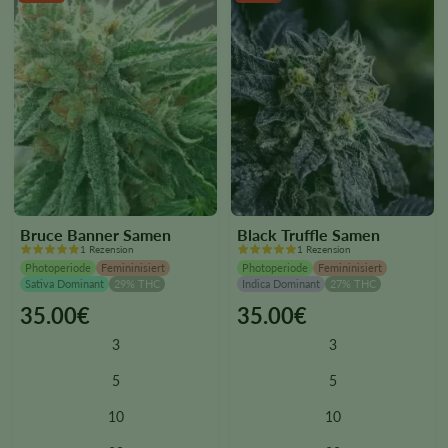
page
page
Bruce Banner Samen
Black Truffle Samen
1 Rezension
1 Rezension
Photoperiode
Femininisiert
Photoperiode
Femininisiert
Sativa Dominant
29% THC
Indica Dominant
27% THC
35.00
€
35.00
€
This
This
product
product
3
3
has
has
multiple
multiple
5
5
variants.
variants.
10
10
The
The
options
options