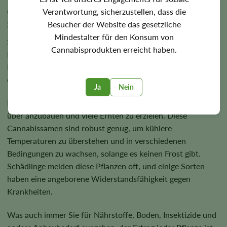
Gründe Für Den Anbau Von Hoch Ertragreichen
Verantwortung, sicherzustellen, dass die
Samen
Besucher der Website das gesetzliche
Mindestalter für den Konsum von
Selbstblühende, hoch ertragreiche Cannabissamen haben
Cannabisprodukten erreicht haben.
Ruderalis-Genetik, was es ihnen ermöglicht, ihre
Entwicklungsstadien ohne Änderung ihrer Lichtzyklen zu
durchlaufen.
Ja
Nein
Der Innenanbau ermöglicht es Ihnen, sie das ganze Jahr
über anzubauen und viele Ernten zu erzielen. Diese
Cannabissamen sind robust genug, um kühlere
Temperaturen zu überstehen und in verschiedenen
Bedingungen zu wachsen, solange es keinen Frost gibt.
Schädlinge meiden diese Pflanzen oft, und einige Sorten
haben eine angeborene Widerstandsfähigkeit gegen
Krankheiten.
Was auch immer Sie für Nährstoffe, Boden, Insektizide und