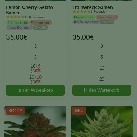
Lemon Cherry Gelato
Trainwreck Samen
Samen
1 Rezension
12 Rezensionen
Photoperiode
Femininisiert
Indica Dominant
18% thc
Photoperiode
Femininisiert
Indica Dominant
29% thc
35.00
€
35.00
€
This
This
product
product
3
3
has
has
multiple
multiple
5
5
variants.
variants.
10
+5
10
The
The
gratis
options
options
20
+10
20
gratis
may
may
be
be
chosen
chosen
on
on
the
the
BOGO!
NEU
product
product
page
page