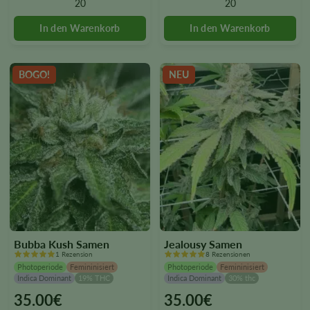
20
20
may
may
be
be
chosen
chosen
on
on
the
the
BOGO!
NEU
product
product
page
page
Bubba Kush Samen
Jealousy Samen
1 Rezension
8 Rezensionen
Photoperiode
Femininisiert
Photoperiode
Femininisiert
Indica Dominant
19% THC
Indica Dominant
30% thc
35.00
€
35.00
€
This
This