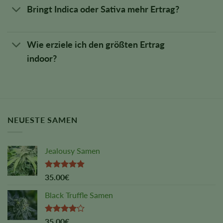
Bringt Indica oder Sativa mehr Ertrag?
Wie erziele ich den größten Ertrag
indoor?
NEUESTE SAMEN
Jealousy Samen
Rated
4.88
35.00
€
out of 5
Black Truffle Samen
Rated
35.00
€