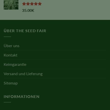
Rated
5.00
35.00
€
out of 5
ÜBER THE SEED FAIR
Über uns
Kontakt
Keimgarantie
Versand und Lieferung
Sitemap
INFORMATIONEN