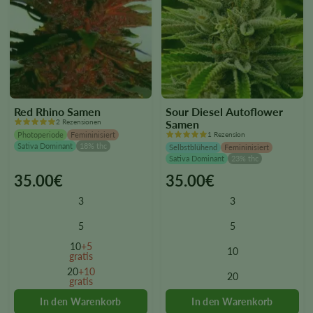
Red Rhino Samen
Sour Diesel Autoflower
2 Rezensionen
Samen
Photoperiode
Femininisiert
1 Rezension
Sativa Dominant
18% thc
Selbstblühend
Femininisiert
Sativa Dominant
23% thc
35.00
€
35.00
€
This
This
product
product
3
3
has
has
multiple
multiple
5
5
variants.
variants.
10
+5
10
The
The
gratis
options
options
20
+10
20
gratis
may
may
be
be
chosen
chosen