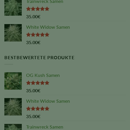
Trainwreck Samen
Rated
5.00
35.00
€
out of 5
White Widow Samen
Rated
5.00
35.00
€
out of 5
BESTBEWERTETE PRODUKTE
OG Kush Samen
Rated
5.00
35.00
€
out of 5
White Widow Samen
Rated
5.00
35.00
€
out of 5
Trainwreck Samen