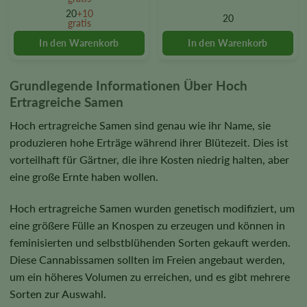
options
options
20
+10
20
gratis
may
may
be
be
chosen
chosen
on
on
the
the
Grundlegende Informationen Über Hoch
product
product
Ertragreiche Samen
page
page
Hoch ertragreiche Samen sind genau wie ihr Name, sie
produzieren hohe Erträge während ihrer Blütezeit. Dies ist
vorteilhaft für Gärtner, die ihre Kosten niedrig halten, aber
eine große Ernte haben wollen.
Hoch ertragreiche Samen wurden genetisch modifiziert, um
eine größere Fülle an Knospen zu erzeugen und können in
feminisierten und selbstblühenden Sorten gekauft werden.
Diese Cannabissamen sollten im Freien angebaut werden,
um ein höheres Volumen zu erreichen, und es gibt mehrere
Sorten zur Auswahl.