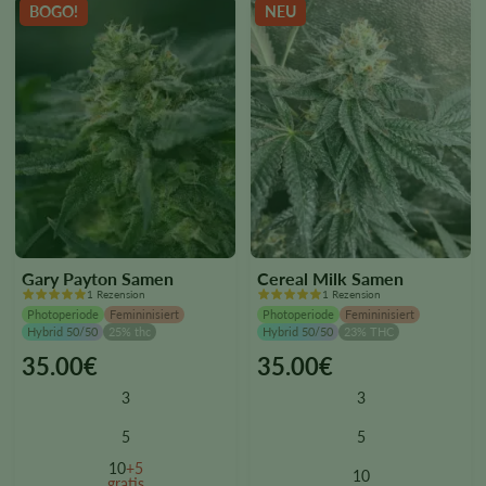
the
the
BOGO!
NEU
product
product
page
page
Gary Payton Samen
Cereal Milk Samen
1 Rezension
1 Rezension
Photoperiode
Femininisiert
Photoperiode
Femininisiert
Hybrid 50/50
25% thc
Hybrid 50/50
23% THC
35.00
€
35.00
€
This
This
product
product
3
3
has
has
multiple
multiple
5
5
variants.
variants.
10
+5
10
The
The
gratis