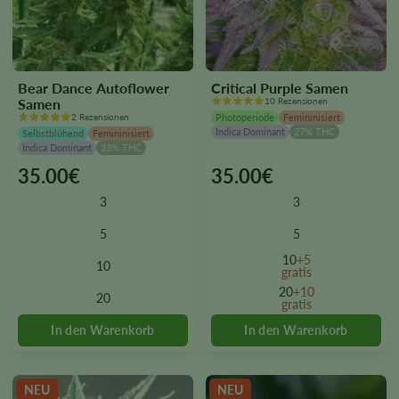
Bear Dance Autoflower
Critical Purple Samen
Samen
10 Rezensionen
2 Rezensionen
Photoperiode
Femininisiert
Indica Dominant
27% THC
Selbstblühend
Femininisiert
Indica Dominant
33% THC
35.00
€
35.00
€
This
This
product
product
3
3
has
has
multiple
multiple
5
5
variants.
variants.
10
+5
10
The
The
gratis
options
options
20
+10
20
gratis
may
may
be
be
chosen
chosen
on
on
the
the
NEU
NEU
product
product