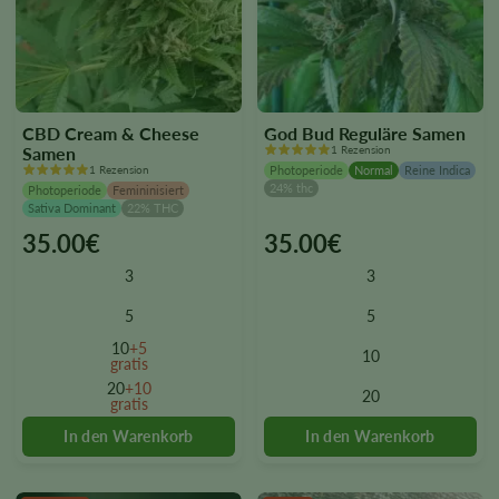
CBD Cream & Cheese
God Bud Reguläre Samen
Samen
1 Rezension
1 Rezension
Photoperiode
Normal
Reine Indica
24% thc
Photoperiode
Femininisiert
Sativa Dominant
22% THC
35.00
€
35.00
€
This
This
product
product
3
3
has
has
multiple
multiple
5
5
variants.
variants.
10
+5
10
The
The
gratis
options
options
20
+10
20
gratis
may
may
be
be
chosen
chosen
on
on