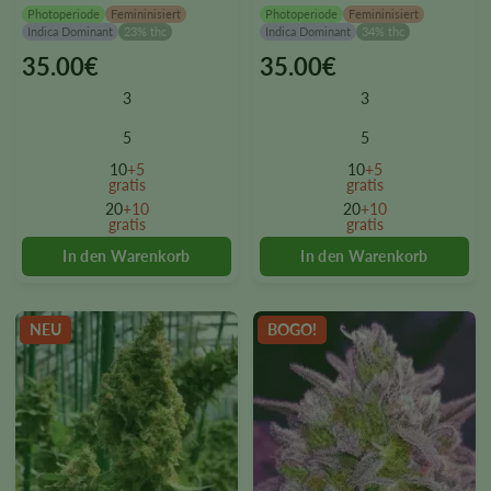
Photoperiode
Femininisiert
Photoperiode
Femininisiert
Indica Dominant
23% thc
Indica Dominant
34% thc
35.00
€
35.00
€
This
This
product
product
3
3
has
has
multiple
multiple
5
5
variants.
variants.
10
+5
10
+5
The
The
gratis
gratis
options
options
20
+10
20
+10
gratis
gratis
may
may
be
be
chosen
chosen
on
on
the
the
NEU
BOGO!
product
product
page
page