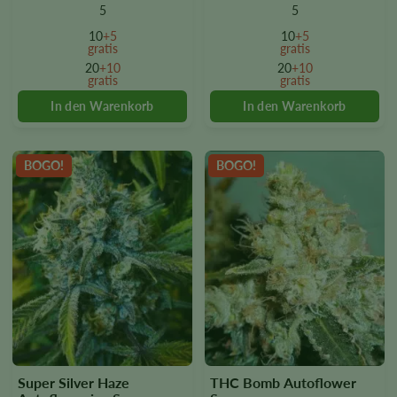
multiple
multiple
5
5
variants.
variants.
10
+5
10
+5
The
The
gratis
gratis
options
options
20
+10
20
+10
gratis
gratis
may
may
be
be
chosen
chosen
on
on
the
the
BOGO!
BOGO!
product
product
page
page
Super Silver Haze
THC Bomb Autoflower