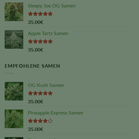
of 5
Sleepy Joe OG Samen
Rated
4.75
35.00
€
out of 5
Apple Tartz Samen
Rated
5.00
35.00
€
out of 5
EMPFOHLENE SAMEN
OG Kush Samen
Rated
5.00
35.00
€
out of 5
Pineapple Express Samen
Rated
35.00
€
4.00
out
of 5